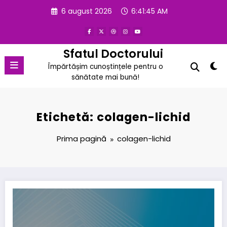
Sari
6 august 2026
6:41:46 AM
la
conținut
Sfatul Doctorului
Împărtășim cunoștințele pentru o
sănătate mai bună!
Etichetă: colagen-lichid
Prima pagină
colagen-lichid