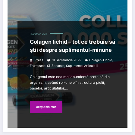
RECOMANDARI
Colagen lichid – tot ce trebuie să
știi despre suplimentul-minune
,
Press
11 Septembrie 2025
Colagen-Lichid
,
Frumusete-Si-Sanatate
Suplimente-Articulatii
Colagenul este cea mai abundentă proteină din
organism, având rol-cheie în structura pielii,
oaselor, articulațiilor,…
Citește mai mult