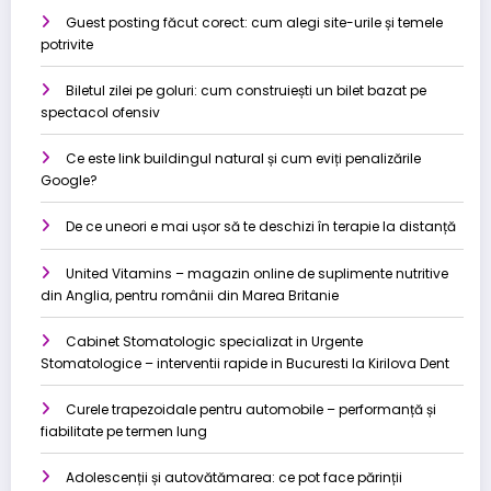
Guest posting făcut corect: cum alegi site-urile și temele
potrivite
Biletul zilei pe goluri: cum construiești un bilet bazat pe
spectacol ofensiv
Ce este link buildingul natural și cum eviți penalizările
Google?
De ce uneori e mai ușor să te deschizi în terapie la distanță
United Vitamins – magazin online de suplimente nutritive
din Anglia, pentru românii din Marea Britanie
Cabinet Stomatologic specializat in Urgente
Stomatologice – interventii rapide in Bucuresti la Kirilova Dent
Curele trapezoidale pentru automobile – performanță și
fiabilitate pe termen lung
Adolescenții și autovătămarea: ce pot face părinții