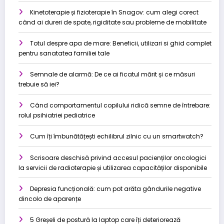
Kinetoterapie și fizioterapie în Snagov: cum alegi corect
când ai dureri de spate, rigiditate sau probleme de mobilitate
Totul despre apa de mare: Beneficii, utilizari si ghid complet
pentru sanatatea familiei tale
Semnale de alarmă: De ce ai ficatul mărit și ce măsuri
trebuie să iei?
Când comportamentul copilului ridică semne de întrebare:
rolul psihiatriei pediatrice
Cum îți îmbunătățești echilibrul zilnic cu un smartwatch?
Scrisoare deschisă privind accesul pacienților oncologici
la servicii de radioterapie și utilizarea capacităților disponibile
Depresia funcțională: cum pot arăta gândurile negative
dincolo de aparențe
5 Greșeli de postură la laptop care îți deteriorează