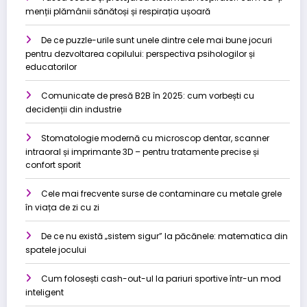
menții plămânii sănătoși și respirația ușoară
De ce puzzle-urile sunt unele dintre cele mai bune jocuri
pentru dezvoltarea copilului: perspectiva psihologilor și
educatorilor
Comunicate de presă B2B în 2025: cum vorbești cu
decidenții din industrie
Stomatologie modernă cu microscop dentar, scanner
intraoral și imprimante 3D – pentru tratamente precise și
confort sporit
Cele mai frecvente surse de contaminare cu metale grele
în viața de zi cu zi
De ce nu există „sistem sigur” la păcănele: matematica din
spatele jocului
Cum folosești cash-out-ul la pariuri sportive într-un mod
inteligent