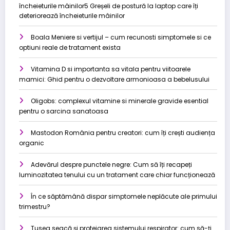
încheieturile mâinilor5 Greșeli de postură la laptop care îți
deteriorează încheieturile mâinilor
Boala Meniere si vertijul – cum recunosti simptomele si ce
optiuni reale de tratament exista
Vitamina D si importanta sa vitala pentru viitoarele
mamici: Ghid pentru o dezvoltare armonioasa a bebelusului
Oligobs: complexul vitamine si minerale gravide esential
pentru o sarcina sanatoasa
Mastodon România pentru creatori: cum îți crești audiența
organic
Adevărul despre punctele negre: Cum să îți recapeți
luminozitatea tenului cu un tratament care chiar funcționează
În ce săptămână dispar simptomele neplăcute ale primului
trimestru?
Tusea seacă și protejarea sistemului respirator: cum să-ți