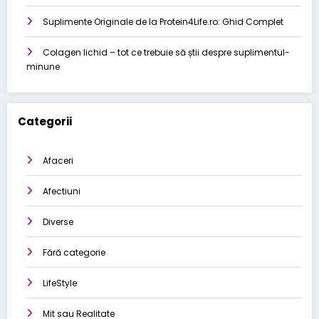
Suplimente Originale de la Protein4Life.ro: Ghid Complet
Colagen lichid – tot ce trebuie să știi despre suplimentul-
minune
Categorii
Afaceri
Afectiuni
Diverse
Fără categorie
LifeStyle
Mit sau Realitate