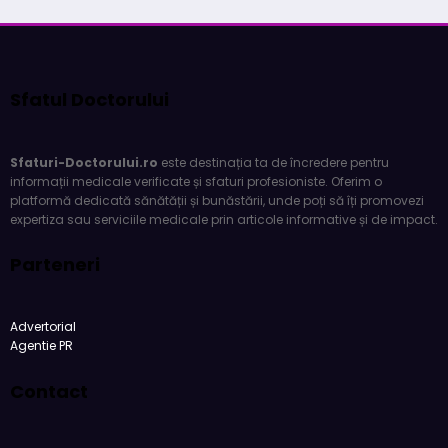
Sfatul Doctorului
Sfaturi-Doctorului.ro
este destinația ta de încredere pentru
informații medicale verificate și sfaturi profesioniste. Oferim o
platformă dedicată sănătății și bunăstării, unde poți să îți promovezi
expertiza sau serviciile medicale prin articole informative și de impact.
Parteneri
Advertorial
Agentie PR
Contact