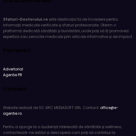
Sfaturi-Doctorului.ro
este destinația ta de încredere pentru
informații medicale verificate și sfaturi profesioniste. Oferim o
platformă dedicată sănătății și bunăstării, unde poți să îți promovezi
expertiza sau serviciile medicale prin articole informative și de impact.
Parteneri
Advertorial
Agentie PR
Contact
Website realizat de SC ARC MEDIASOFT SRL. Contact:
office@e-
agentie.ro
Pentru a ajunge la o audiență interesată de sănătate și wellness,
contactează-ne astăzi și descoperă cum poți să contribui la
educația și informarea comunității noastre. Așteptăm să discutăm
despre posibilitățile tale de colaborare pe
Sfaturi-Doctorului.ro
!