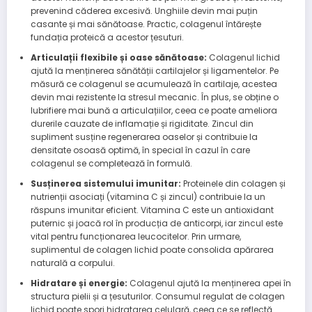
prevenind căderea excesivă. Unghiile devin mai puțin
casante și mai sănătoase. Practic, colagenul întărește
fundația proteică a acestor țesuturi.
Articulații flexibile și oase sănătoase:
Colagenul lichid
ajută la menținerea sănătății cartilajelor și ligamentelor. Pe
măsură ce colagenul se acumulează în cartilaje, acestea
devin mai rezistente la stresul mecanic. În plus, se obține o
lubrifiere mai bună a articulațiilor, ceea ce poate ameliora
durerile cauzate de inflamație și rigiditate. Zincul din
supliment susține regenerarea oaselor și contribuie la
densitate osoasă optimă, în special în cazul în care
colagenul se completează în formulă.
Susținerea sistemului imunitar:
Proteinele din colagen și
nutrienții asociați (vitamina C și zincul) contribuie la un
răspuns imunitar eficient. Vitamina C este un antioxidant
puternic și joacă rol în producția de anticorpi, iar zincul este
vital pentru funcționarea leucocitelor. Prin urmare,
suplimentul de colagen lichid poate consolida apărarea
naturală a corpului.
Hidratare și energie:
Colagenul ajută la menținerea apei în
structura pielii și a țesuturilor. Consumul regulat de colagen
lichid poate spori hidratarea celulară, ceea ce se reflectă