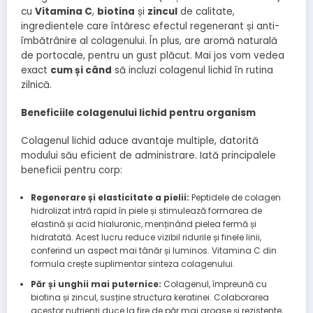
cu
Vitamina C
,
biotina
și
zincul
de calitate,
ingredientele care întăresc efectul regenerant și anti-
îmbătrânire al colagenului. În plus, are aromă naturală
de portocale, pentru un gust plăcut. Mai jos vom vedea
exact
cum și când
să incluzi colagenul lichid în rutina
zilnică.
Beneficiile colagenului lichid pentru organism
Colagenul lichid aduce avantaje multiple, datorită
modului său eficient de administrare. Iată principalele
beneficii pentru corp:
Regenerare și elasticitate a pielii:
Peptidele de colagen
hidrolizat intră rapid în piele și stimulează formarea de
elastină și acid hialuronic, menținând pielea fermă și
hidratată. Acest lucru reduce vizibil ridurile și finele linii,
conferind un aspect mai tânăr și luminos. Vitamina C din
formula crește suplimentar sinteza colagenului.
Păr și unghii mai puternice:
Colagenul, împreună cu
biotina și zincul, susține structura keratinei. Colaborarea
acestor nutrienți duce la fire de păr mai groase și rezistente,