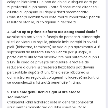
colagen hidrolizat). Se bea de obicei o singură dată pe
zi, preferabil după masă. Poate fi consumată direct sau
diluată cu apă/suc. Nu depăși doza recomandată.
Consistența administrării este foarte importantă: pentru
rezultate stabile, ia colagenul în fiecare zi.
4. Când apar primele efecte ale colagenului lichid?
Rezultatele pot varia în funcție de persoană, alimentație
și stil de viață. De regulă, primele îmbunătățiri la nivelul
pielii (hidratare, fermitate) se văd după aproximativ 4-6
săptămâni de utilizare zilnică. Pentru păr și unghii, o
parte dintre utilizatori observă fire mai puternice după 1-
2 luni. În ceea ce privește articulațiile, efectele de
reducere a durerii și creșterea flexibilității pot deveni
perceptibile după 2-3 luni. Cheia este răbdarea și
administrarea regulată; colagenul nu lucrează instant, ci
se acumulează și își arată beneficiile în timp.
5. Este colagenul lichid sigur și are efecte
secundare?
Colagenul lichid hidrolizat este în general considerat
sigur pentru majoritatea adulților sănătoși. Doza