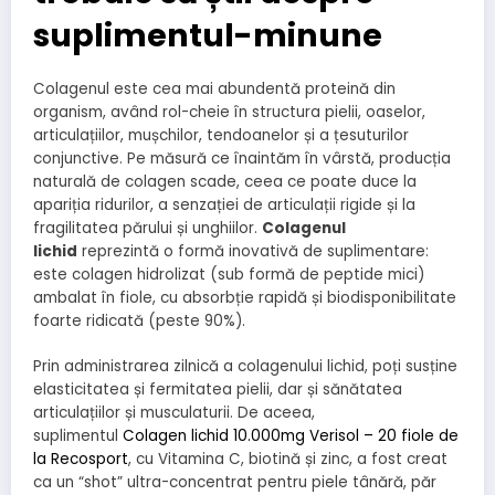
suplimentul-minune
Colagenul este cea mai abundentă proteină din
organism, având rol-cheie în structura pielii, oaselor,
articulațiilor, mușchilor, tendoanelor și a țesuturilor
conjunctive. Pe măsură ce înaintăm în vârstă, producția
naturală de colagen scade, ceea ce poate duce la
apariția ridurilor, a senzației de articulații rigide și la
fragilitatea părului și unghiilor.
Colagenul
lichid
reprezintă o formă inovativă de suplimentare:
este colagen hidrolizat (sub formă de peptide mici)
ambalat în fiole, cu absorbție rapidă și biodisponibilitate
foarte ridicată (peste 90%).
Prin administrarea zilnică a colagenului lichid, poți susține
elasticitatea și fermitatea pielii, dar și sănătatea
articulațiilor și musculaturii. De aceea,
suplimentul
Colagen lichid 10.000mg Verisol – 20 fiole de
la Recosport
, cu Vitamina C, biotină și zinc, a fost creat
ca un “shot” ultra-concentrat pentru piele tânără, păr