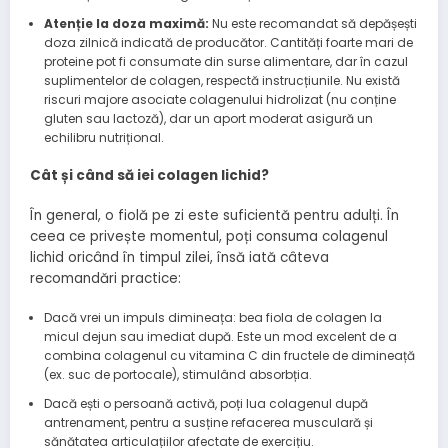
Atenție la doza maximă:
Nu este recomandat să depășești
doza zilnică indicată de producător. Cantități foarte mari de
proteine pot fi consumate din surse alimentare, dar în cazul
suplimentelor de colagen, respectă instrucțiunile. Nu există
riscuri majore asociate colagenului hidrolizat (nu conține
gluten sau lactoză), dar un aport moderat asigură un
echilibru nutrițional.
Cât și când să iei colagen lichid?
În general, o fiolă pe zi este suficientă pentru adulți. În
ceea ce privește momentul, poți consuma colagenul
lichid oricând în timpul zilei, însă iată câteva
recomandări practice:
Dacă vrei un impuls dimineața: bea fiola de colagen la
micul dejun sau imediat după. Este un mod excelent de a
combina colagenul cu vitamina C din fructele de dimineață
(ex. suc de portocale), stimulând absorbția.
Dacă ești o persoană activă, poți lua colagenul după
antrenament, pentru a susține refacerea musculară și
sănătatea articulațiilor afectate de exercițiu.