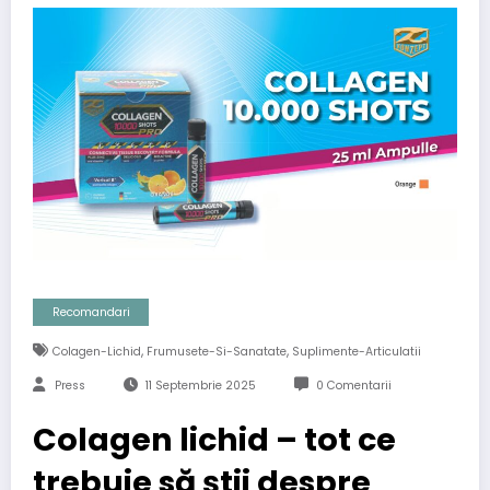
Recomandari
,
,
Colagen-Lichid
Frumusete-Si-Sanatate
Suplimente-Articulatii
Press
11 Septembrie 2025
0 Comentarii
Colagen lichid – tot ce
trebuie să știi despre