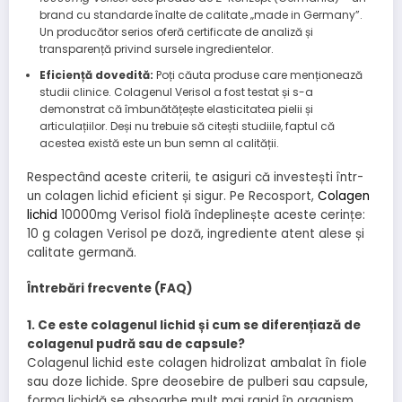
brand cu standarde înalte de calitate „made in Germany”.
Un producător serios oferă certificate de analiză și
transparență privind sursele ingredientelor.
Eficiență dovedită:
Poți căuta produse care menționează
studii clinice. Colagenul Verisol a fost testat și s-a
demonstrat că îmbunătățește elasticitatea pielii și
articulațiilor. Deși nu trebuie să citești studiile, faptul că
acestea există este un bun semn al calității.
Respectând aceste criterii, te asiguri că investești într-
un colagen lichid eficient și sigur. Pe Recosport,
Colagen
lichid
10000mg Verisol fiolă îndeplinește aceste cerințe:
10 g colagen Verisol pe doză, ingrediente atent alese și
calitate germană.
Întrebări frecvente (FAQ)
1. Ce este colagenul lichid și cum se diferențiază de
colagenul pudră sau de capsule?
Colagenul lichid este colagen hidrolizat ambalat în fiole
sau doze lichide. Spre deosebire de pulberi sau capsule,
forma lichidă se absoarbe mult mai rapid în organism