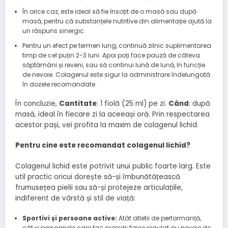
În orice caz, este ideal să fie însoțit de o masă sau după
masă, pentru că substanțele nutritive din alimentație ajută la
un răspuns sinergic.
Pentru un efect pe termen lung, continuă zilnic suplimentarea
timp de cel puțin 2-3 luni. Apoi poți face pauză de câteva
săptămâni și reveni, sau să continui lună de lună, în funcție
de nevoie. Colagenul este sigur la administrare îndelungată
în dozele recomandate.
În concluzie,
Cantitate
: 1 fiolă (25 ml) pe zi.
Când
: după
masă, ideal în fiecare zi la aceeași oră. Prin respectarea
acestor pași, vei profita la maxim de colagenul lichid.
Pentru cine este recomandat colagenul lichid?
Colagenul lichid este potrivit unui public foarte larg. Este
util practic oricui dorește să-și îmbunătățească
frumusețea pielii sau să-și protejeze articulațiile,
indiferent de vârstă și stil de viață:
Sportivi și persoane active:
Atât atletii de performanță,
cât și persoanele care fac exerciții fizice regulat au nevoie de