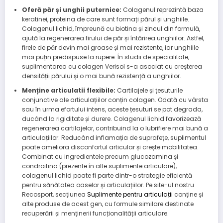
Oferă păr și unghii puternice:
Colagenul reprezintă baza
keratinei, proteina de care sunt formați părul și unghiile.
Colagenul lichid, împreună cu biotina și zincul din formulă,
ajută la regenerarea firului de păr și întărirea unghiilor. Astfel,
firele de păr devin mai groase și mai rezistente, iar unghiile
mai puțin predispuse la rupere. În studii de specialitate,
suplimentarea cu colagen Verisol s-a asociat cu creșterea
densității părului și o mai bună rezistență a unghiilor.
Menține articulatii flexibile:
Cartilajele și țesuturile
conjunctive ale articulațiilor conțin colagen. Odată cu vârsta
sau în urma efortului intens, aceste țesuturi se pot degrada,
ducând la rigiditate și durere. Colagenul lichid favorizează
regenerarea cartilajelor, contribuind la o lubrifiere mai bună a
articulațiilor. Reducând inflamația de suprafețe, suplimentul
poate ameliora disconfortul articular și crește mobilitatea.
Combinat cu ingredientele precum glucozamina și
condroitina (prezente în alte suplimente articulare),
colagenul lichid poate fi parte dintr-o strategie eficientă
pentru sănătatea oaselor și articulațiilor. Pe site-ul nostru
Recosport, secțiunea
Suplimente pentru articulații
conține și
alte produse de acest gen, cu formule similare destinate
recuperării și menținerii funcționalității articulare.