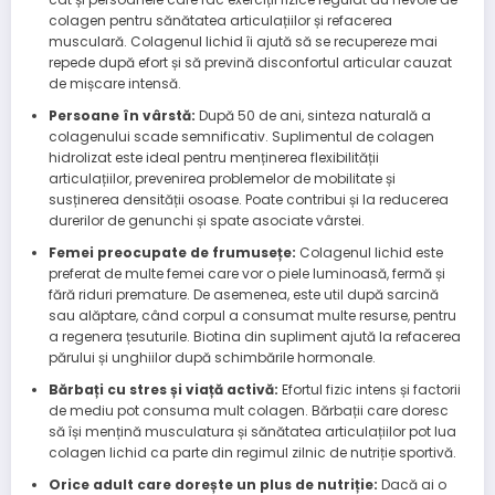
colagen pentru sănătatea articulațiilor și refacerea
musculară. Colagenul lichid îi ajută să se recupereze mai
repede după efort și să prevină disconfortul articular cauzat
de mișcare intensă.
Persoane în vârstă:
După 50 de ani, sinteza naturală a
colagenului scade semnificativ. Suplimentul de colagen
hidrolizat este ideal pentru menținerea flexibilității
articulațiilor, prevenirea problemelor de mobilitate și
susținerea densității osoase. Poate contribui și la reducerea
durerilor de genunchi și spate asociate vârstei.
Femei preocupate de frumusețe:
Colagenul lichid este
preferat de multe femei care vor o piele luminoasă, fermă și
fără riduri premature. De asemenea, este util după sarcină
sau alăptare, când corpul a consumat multe resurse, pentru
a regenera țesuturile. Biotina din supliment ajută la refacerea
părului și unghiilor după schimbările hormonale.
Bărbați cu stres și viață activă:
Efortul fizic intens și factorii
de mediu pot consuma mult colagen. Bărbații care doresc
să își mențină musculatura și sănătatea articulațiilor pot lua
colagen lichid ca parte din regimul zilnic de nutriție sportivă.
Orice adult care dorește un plus de nutriție:
Dacă ai o