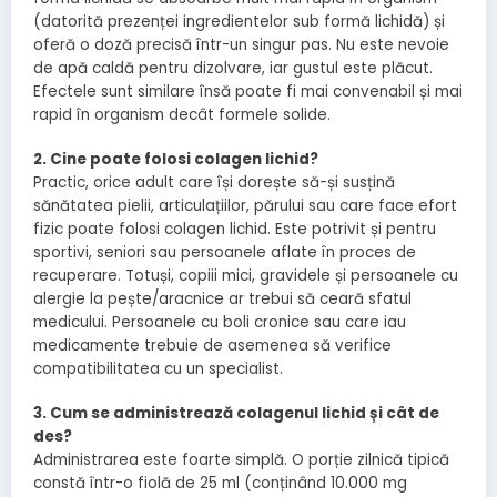
(datorită prezenței ingredientelor sub formă lichidă) și
oferă o doză precisă într-un singur pas. Nu este nevoie
de apă caldă pentru dizolvare, iar gustul este plăcut.
Efectele sunt similare însă poate fi mai convenabil și mai
rapid în organism decât formele solide.
2. Cine poate folosi colagen lichid?
Practic, orice adult care își dorește să-și susțină
sănătatea pielii, articulațiilor, părului sau care face efort
fizic poate folosi colagen lichid. Este potrivit și pentru
sportivi, seniori sau persoanele aflate în proces de
recuperare. Totuși, copiii mici, gravidele și persoanele cu
alergie la pește/aracnice ar trebui să ceară sfatul
medicului. Persoanele cu boli cronice sau care iau
medicamente trebuie de asemenea să verifice
compatibilitatea cu un specialist.
3. Cum se administrează colagenul lichid și cât de
des?
Administrarea este foarte simplă. O porție zilnică tipică
constă într-o fiolă de 25 ml (conținând 10.000 mg