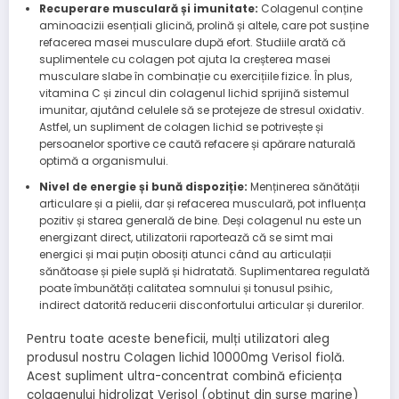
Recuperare musculară și imunitate:
Colagenul conține
aminoacizii esențiali glicină, prolină și altele, care pot susține
refacerea masei musculare după efort. Studiile arată că
suplimentele cu colagen pot ajuta la creșterea masei
musculare slabe în combinație cu exercițiile fizice. În plus,
vitamina C și zincul din colagenul lichid sprijină sistemul
imunitar, ajutând celulele să se protejeze de stresul oxidativ.
Astfel, un supliment de colagen lichid se potrivește și
persoanelor sportive ce caută refacere și apărare naturală
optimă a organismului.
Nivel de energie și bună dispoziție:
Menținerea sănătății
articulare și a pielii, dar și refacerea musculară, pot influența
pozitiv și starea generală de bine. Deși colagenul nu este un
energizant direct, utilizatorii raportează că se simt mai
energici și mai puțin obosiți atunci când au articulații
sănătoase și piele suplă și hidratată. Suplimentarea regulată
poate îmbunătăți calitatea somnului și tonusul psihic,
indirect datorită reducerii disconfortului articular și durerilor.
Pentru toate aceste beneficii, mulți utilizatori aleg
produsul nostru Colagen lichid 10000mg Verisol fiolă.
Acest supliment ultra-concentrat combină eficiența
colagenului hidrolizat Verisol (obținut din surse marine)