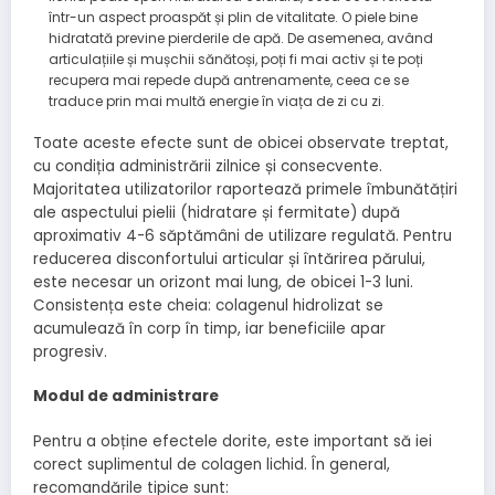
într-un aspect proaspăt și plin de vitalitate. O piele bine
hidratată previne pierderile de apă. De asemenea, având
articulațiile și mușchii sănătoși, poți fi mai activ și te poți
recupera mai repede după antrenamente, ceea ce se
traduce prin mai multă energie în viața de zi cu zi.
Toate aceste efecte sunt de obicei observate treptat,
cu condiția administrării zilnice și consecvente.
Majoritatea utilizatorilor raportează primele îmbunătățiri
ale aspectului pielii (hidratare și fermitate) după
aproximativ 4-6 săptămâni de utilizare regulată. Pentru
reducerea disconfortului articular și întărirea părului,
este necesar un orizont mai lung, de obicei 1-3 luni.
Consistența este cheia: colagenul hidrolizat se
acumulează în corp în timp, iar beneficiile apar
progresiv.
Modul de administrare
Pentru a obține efectele dorite, este important să iei
corect suplimentul de colagen lichid. În general,
recomandările tipice sunt: