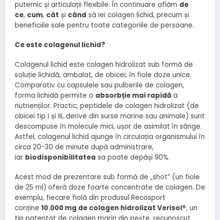
puternic și articulații flexibile. În continuare aflăm
de
ce
,
cum
,
cât
și
când
să iei colagen lichid, precum și
beneficiile sale pentru toate categoriile de persoane.
Ce este colagenul lichid?
Colagenul lichid este colagen hidrolizat sub formă de
soluție lichidă, ambalat, de obicei, în fiole doze unice.
Comparativ cu capsulele sau pulberile de colagen,
forma lichidă permite o
absorbție mai rapidă
a
nutrienților. Practic, peptidele de colagen hidrolizat (de
obicei tip I și III, derive din surse marine sau animale) sunt
descompuse în molecule mici, ușor de asimilat în sânge.
Astfel, colagenul lichid ajunge în circulația organismului în
circa 20-30 de minute după administrare,
iar
biodisponibilitatea
sa poate depăși 90%.
Acest mod de prezentare sub formă de „shot” (un fiole
de 25 ml) oferă doze foarte concentrate de colagen. De
exemplu, fiecare fiolă din produsul Recosport
conține
10.000 mg de colagen hidrolizat Verisol®
, un
tip patentat de colagen marin din pește, recunoscut