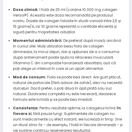
Doza zilnică:
1 fiolă de 25 ml (conține 10.000 mg colagen
Verisol®). Aceasta este doza recomandată pe produsul
nostru. Dozele de colagen folosite în studii variază între 2,5 și
15 grame/zi, iar 10 grame reprezintă o cantitate eficientă și
sigură pentru majoritatea adulților.
Momentul administrării:
De preferat după masă, oricând
în cursul zilei. Mulți utilizatori beau fiola de colagen
dimineața, la micul dejun, dar și opțiunea de a o consuma
după antrenament poate ajuta la refacerea musculară.
Vitamina C din compoziție favorizează absorbția, așa că
poți alege un interval în care ai un aport alimentar.
Mod de consum:
Fiola se poate bea direct. Are gust plăcut,
natural de portocale (fără adaos de zahăr), deci nu necesită
dulcețuri. Dacă preferi, o poți dilua în apă plată sau suc
natural. Dizolvarea completă nu este necesară, deoarece
formula este lichidă și se poate bea imediat.
Consistența:
Pentru rezultate optime, ia colagenul lichid
în
fiecare zi
, fără pauze lungi. Suplimentele de colagen nu
sunt medicamente cu efect instant; ele lucrează în timp. Ține
un ritual zilnic fix – de exemplu, 1 fiolă în fiecare dimineață – și
vei susține continuu regenerarea țesuturilor.