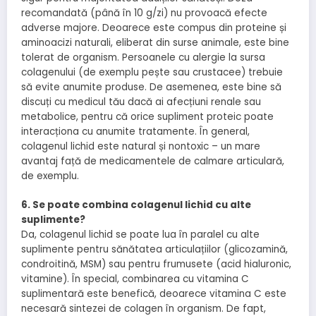
recomandată (până în 10 g/zi) nu provoacă efecte
adverse majore. Deoarece este compus din proteine și
aminoacizi naturali, eliberat din surse animale, este bine
tolerat de organism. Persoanele cu alergie la sursa
colagenului (de exemplu pește sau crustacee) trebuie
să evite anumite produse. De asemenea, este bine să
discuți cu medicul tău dacă ai afecțiuni renale sau
metabolice, pentru că orice supliment proteic poate
interacționa cu anumite tratamente. În general,
colagenul lichid este natural și nontoxic – un mare
avantaj față de medicamentele de calmare articulară,
de exemplu.
6. Se poate combina colagenul lichid cu alte
suplimente?
Da, colagenul lichid se poate lua în paralel cu alte
suplimente pentru sănătatea articulațiilor (glicozamină,
condroitină, MSM) sau pentru frumusete (acid hialuronic,
vitamine). În special, combinarea cu vitamina C
suplimentară este benefică, deoarece vitamina C este
necesară sintezei de colagen în organism. De fapt,