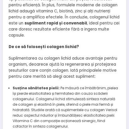
pentru eficiență. În plus, formulele moderne de colagen
lichid adaugă vitamina C, biotină, zinc și alți nutrienți
pentru a amplifica efectele. În concluzie, colagenul lichid
este un
supliment rapid și convenabil
, ideal pentru cei
care doresc rezultate eficiente fără a ingera multe
capsule.
De ce să folosești colagen lichid?
Suplimentarea cu colagen lichid aduce avantaje pentru
organism, deoarece ajută la regenerarea și protejarea
țesuturilor care conțin colagen. Iată principalele motive
pentru care merită să alegi acest supliment:
Susține sănătatea pielii:
Pe măsură ce îmbătrânim, pielea
își pierde elasticitatea și fermitatea din cauza scăderii
colagenului. Colagenul lichid stimulează sinteza naturală
de colagen și elastină în piele, oferind o piele mai fermă și
hidratată. Studiile arată că suplimentele cu colagen Verisol
reduc aspectul ridurilor și îmbunătățesc elasticitatea pielii.
Vitamina C din compoziție acționează sinergic, fiind
cofactor în sinteza colagenului.