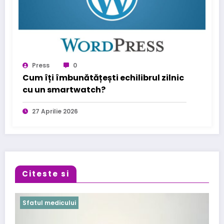
Press
0
Cum îți îmbunătățești echilibrul zilnic
cu un smartwatch?
27 Aprilie 2026
Citeste si
Sfatul medicului