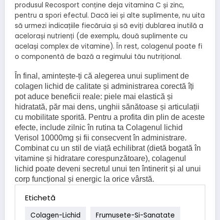
produsul Recosport conține deja vitamina C și zinc,
pentru a spori efectul. Dacă iei și alte suplimente, nu uita
să urmezi indicațiile fiecăruia și să eviți dublarea inutilă a
acelorași nutrienți (de exemplu, două suplimente cu
același complex de vitamine). În rest, colagenul poate fi
o componentă de bază a regimului tău nutrițional.
În final, amintește-ți că alegerea unui supliment de
colagen lichid de calitate și administrarea corectă îți
pot aduce beneficii reale: piele mai elastică și
hidratată, păr mai dens, unghii sănătoase și articulații
cu mobilitate sporită. Pentru a profita din plin de aceste
efecte, include zilnic în rutina ta Colagenul lichid
Verisol 10000mg și fii consecvent în administrare.
Combinat cu un stil de viață echilibrat (dietă bogată în
vitamine și hidratare corespunzătoare), colagenul
lichid poate deveni secretul unui ten întinerit și al unui
corp funcțional și energic la orice vârstă.
Etichetă
Colagen-Lichid
Frumusete-Si-Sanatate