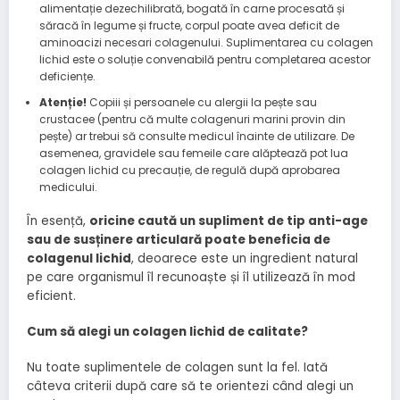
alimentație dezechilibrată, bogată în carne procesată și
săracă în legume și fructe, corpul poate avea deficit de
aminoacizi necesari colagenului. Suplimentarea cu colagen
lichid este o soluție convenabilă pentru completarea acestor
deficiențe.
Atenție!
Copiii și persoanele cu alergii la pește sau
crustacee (pentru că multe colagenuri marini provin din
pește) ar trebui să consulte medicul înainte de utilizare. De
asemenea, gravidele sau femeile care alăptează pot lua
colagen lichid cu precauție, de regulă după aprobarea
medicului.
În esență,
oricine caută un supliment de tip anti-age
sau de susținere articulară poate beneficia de
colagenul lichid
, deoarece este un ingredient natural
pe care organismul îl recunoaște și îl utilizează în mod
eficient.
Cum să alegi un colagen lichid de calitate?
Nu toate suplimentele de colagen sunt la fel. Iată
câteva criterii după care să te orientezi când alegi un