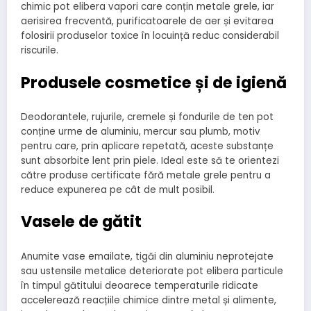
chimic pot elibera vapori care conțin metale grele, iar
aerisirea frecventă, purificatoarele de aer și evitarea
folosirii produselor toxice în locuință reduc considerabil
riscurile.
Produsele cosmetice și de igienă
Deodorantele, rujurile, cremele și fondurile de ten pot
conține urme de aluminiu, mercur sau plumb, motiv
pentru care, prin aplicare repetată, aceste substanțe
sunt absorbite lent prin piele. Ideal este să te orientezi
către produse certificate fără metale grele pentru a
reduce expunerea pe cât de mult posibil.
Vasele de gătit
Anumite vase emailate, tigăi din aluminiu neprotejate
sau ustensile metalice deteriorate pot elibera particule
în timpul gătitului deoarece temperaturile ridicate
accelerează reacțiile chimice dintre metal și alimente,