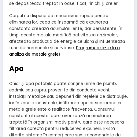
se depozitează treptat în oase, ficat, rinichi și creier.
Corpul nu dispune de mecanisme rapide pentru
eliminarea lor, ceea ce înseamnă că expunerea
constantă creează acumulări lente, dar persistente. În
timp, aceste metale modifică activitatea enzimelor,
afectează producția de energie celulară și influențează
funcțiile hormonale și nervoase.
Programeaza-te la o
analiza de metale grele
!
Apa
Chiar și apa potabilă poate conține urme de plumb,
cadmiu sau cupru, provenite din conducte vechi,
instalații metalice sau depuneri din rețelele de distribuție,
iar în zonele industriale, infiltrarea apelor subterane cu
metale grele este o realitate frecventă. Consumul
constant al acestei ape favorizează acumularea
treptată în organism, motiv pentru care este necesară
filtrarea corectă pentru reducerea expunerii. Există
diferite sisteme în comerț care sunt recomandate de