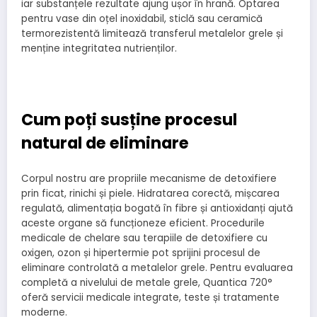
iar substanțele rezultate ajung ușor în hrană. Optarea
pentru vase din oțel inoxidabil, sticlă sau ceramică
termorezistentă limitează transferul metalelor grele și
menține integritatea nutrienților.
Cum poți susține procesul
natural de eliminare
Corpul nostru are propriile mecanisme de detoxifiere
prin ficat, rinichi și piele. Hidratarea corectă, mișcarea
regulată, alimentația bogată în fibre și antioxidanți ajută
aceste organe să funcționeze eficient. Procedurile
medicale de chelare sau terapiile de detoxifiere cu
oxigen, ozon și hipertermie pot sprijini procesul de
eliminare controlată a metalelor grele. Pentru evaluarea
completă a nivelului de metale grele, Quantica 720°
oferă servicii medicale integrate, teste și tratamente
moderne.