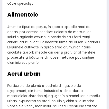
către specialiști.
Alimentele
Anumite tipuri de pește, în special speciile mari de
ocean, pot conține cantități ridicate de mercur, iar
solurile agricole expuse la pesticide sau fertilizanți
chimici aduc în lanțul alimentar urme de arsen și cadmiu.
Legumele cultivate în apropierea drumurilor intens
circulate absorb metale din aer și praf, iar alimentele
procesate și băuturile din doze metalice pot conține
aluminiu sau plumb.
Aerul urban
Particulele de plumb și cadmiu din gazele de
eșapament, din fumul industrial și din arderea
materialelor sintetice ajung ușor în plămâni, iar în mediul
urban, expunerea se produce zilnic, chiar și la interior.
Vopselele vechi, mobilierul lăcuit sau țesăturile tratate