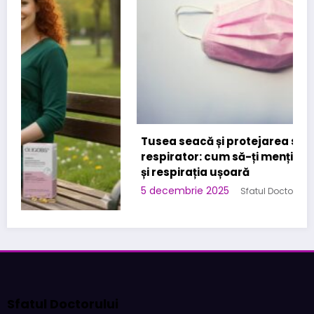
Tusea seacă și protejarea sistemului
respirator: cum să-ți menții plămânii sănătoși
și respirația ușoară
5 decembrie 2025
Sfatul Doctorului
Sfatul Doctorului