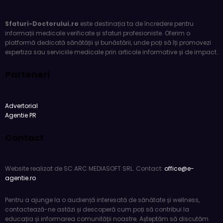
Sfaturi-Doctorului.ro
este destinația ta de încredere pentru
informații medicale verificate și sfaturi profesioniste. Oferim o
platformă dedicată sănătății și bunăstării, unde poți să îți promovezi
expertiza sau serviciile medicale prin articole informative și de impact.
Parteneri
Advertorial
Agentie PR
Contact
Website realizat de SC ARC MEDIASOFT SRL. Contact:
office@e-
agentie.ro
Pentru a ajunge la o audiență interesată de sănătate și wellness,
contactează-ne astăzi și descoperă cum poți să contribui la
educația și informarea comunității noastre. Așteptăm să discutăm