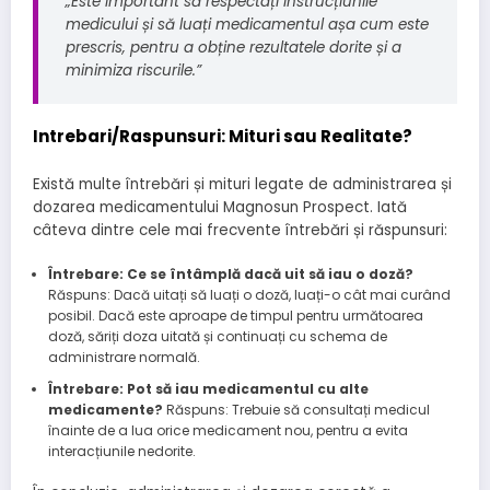
„Este important să respectați instrucțiunile
medicului și să luați medicamentul așa cum este
prescris, pentru a obține rezultatele dorite și a
minimiza riscurile.”
Intrebari/Raspunsuri: Mituri sau Realitate?
Există multe întrebări și mituri legate de administrarea și
dozarea medicamentului Magnosun Prospect. Iată
câteva dintre cele mai frecvente întrebări și răspunsuri:
Întrebare: Ce se întâmplă dacă uit să iau o doză?
Răspuns: Dacă uitați să luați o doză, luați-o cât mai curând
posibil. Dacă este aproape de timpul pentru următoarea
doză, săriți doza uitată și continuați cu schema de
administrare normală.
Întrebare: Pot să iau medicamentul cu alte
medicamente?
Răspuns: Trebuie să consultați medicul
înainte de a lua orice medicament nou, pentru a evita
interacțiunile nedorite.