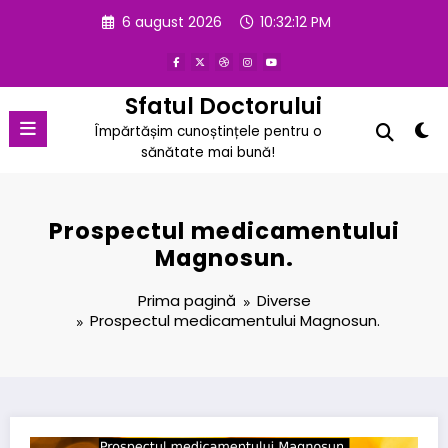
Sari
6 august 2026
10:32:13 PM
la
conținut
Sfatul Doctorului
Împărtășim cunoștințele pentru o
sănătate mai bună!
Prospectul medicamentului
Magnosun.
Prima pagină
Diverse
Prospectul medicamentului Magnosun.