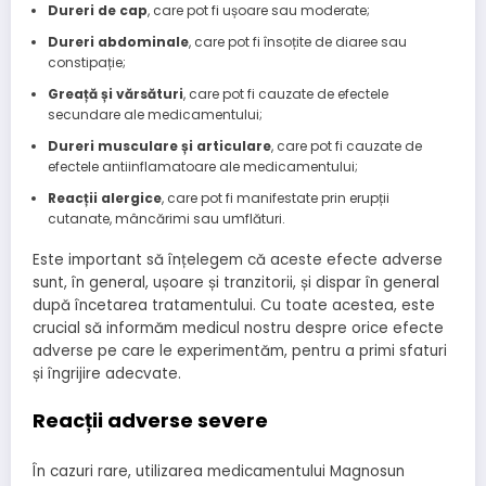
Dureri de cap
, care pot fi ușoare sau moderate;
Dureri abdominale
, care pot fi însoțite de diaree sau
constipație;
Greață și vărsături
, care pot fi cauzate de efectele
secundare ale medicamentului;
Dureri musculare și articulare
, care pot fi cauzate de
efectele antiinflamatoare ale medicamentului;
Reacții alergice
, care pot fi manifestate prin erupții
cutanate, mâncărimi sau umflături.
Este important să înțelegem că aceste efecte adverse
sunt, în general, ușoare și tranzitorii, și dispar în general
după încetarea tratamentului. Cu toate acestea, este
crucial să informăm medicul nostru despre orice efecte
adverse pe care le experimentăm, pentru a primi sfaturi
și îngrijire adecvate.
Reacții adverse severe
În cazuri rare, utilizarea medicamentului Magnosun