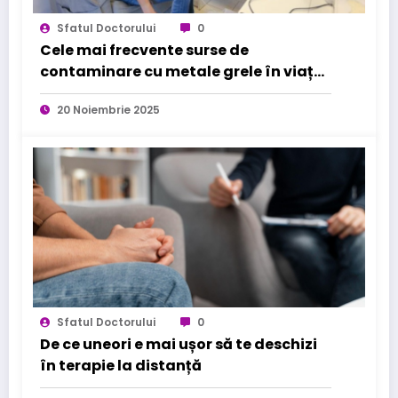
Sfatul Doctorului
0
Cele mai frecvente surse de
contaminare cu metale grele în viața
de zi cu zi
20 Noiembrie 2025
Sfatul Doctorului
0
De ce uneori e mai ușor să te deschizi
în terapie la distanță