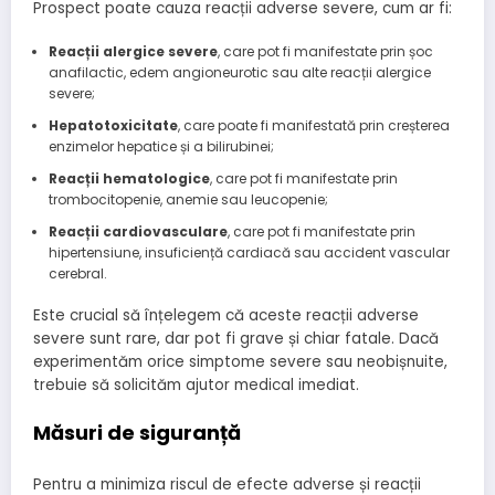
Prospect poate cauza reacții adverse severe, cum ar fi:
Reacții alergice severe
, care pot fi manifestate prin șoc
anafilactic, edem angioneurotic sau alte reacții alergice
severe;
Hepatotoxicitate
, care poate fi manifestată prin creșterea
enzimelor hepatice și a bilirubinei;
Reacții hematologice
, care pot fi manifestate prin
trombocitopenie, anemie sau leucopenie;
Reacții cardiovasculare
, care pot fi manifestate prin
hipertensiune, insuficiență cardiacă sau accident vascular
cerebral.
Este crucial să înțelegem că aceste reacții adverse
severe sunt rare, dar pot fi grave și chiar fatale. Dacă
experimentăm orice simptome severe sau neobișnuite,
trebuie să solicităm ajutor medical imediat.
Măsuri de siguranță
Pentru a minimiza riscul de efecte adverse și reacții