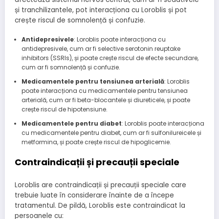
și tranchilizantele, pot interacționa cu Loroblis și pot
crește riscul de somnolență și confuzie.
Antidepresivele
: Loroblis poate interacționa cu
antidepresivele, cum ar fi selective serotonin reuptake
inhibitors (SSRIs), și poate crește riscul de efecte secundare,
cum ar fi somnolență și confuzie.
Medicamentele pentru tensiunea arterială
: Loroblis
poate interacționa cu medicamentele pentru tensiunea
arterială, cum ar fi beta-blocantele și diureticele, și poate
crește riscul de hipotensiune.
Medicamentele pentru diabet
: Loroblis poate interacționa
cu medicamentele pentru diabet, cum ar fi sulfonilureicele și
metformina, și poate crește riscul de hipoglicemie.
Contraindicații și precauții speciale
Loroblis are contraindicații și precauții speciale care
trebuie luate în considerare înainte de a începe
tratamentul. De pildă, Loroblis este contraindicat la
persoanele cu: