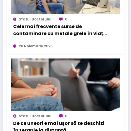
Sfatul Doctorului
0
Cele mai frecvente surse de
contaminare cu metale grele în viața
de zi cu zi
20 Noiembrie 2025
Sfatul Doctorului
0
De ce uneori e mai ușor să te deschizi
în terapie la distanță