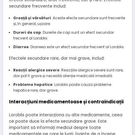
secundare frecvente includ:
Greață și vărsături
: Aceste efecte secundare sunt frecvente
și, în general, ușoare.
Dureri de cap
: Durerile de cap sunt un efect secundar
frecvent al Loroblis.
Diarree
: Diarreea este un efect secundar frecvent al Loroblis.
Efectele secundare rare, dar mai grave, includ:
Reacții alergice severe
: Reacțiile alergice severe sunt rare,
dar pot fi grave și necesită atenție medicală imediată.
Probleme hepatice
: Loroblis poate cauza probleme
hepatice rare, dar grave.
Interacțiuni medicamentoase și contraindicații
Loroblis poate interacționa cu alte medicamente, ceea
ce poate duce la efecte secundare grave. Este
important să informați medicul despre toate
medicamentele pe care le luați, înainte de a începe