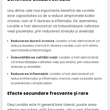
Una dintre cele mai importante beneficii ale Loroblis
este capacitatea sa de a reduce simptomele bolilor
cronice, cum ar fi durerea și inflamația. De asemenea,
Loroblis a fost demonstrat că îmbunătățește calitatea
vieții pacienților, prin reducerea stresului și anxietății.
Reducerea durerii cronice
: Loroblis a fost demonstrat că
reduce durerea cronică în diverse condiții, cum ar fi artrita
reumatoidă și fibromialgia.
Îmbunătățirea calității vieții
: Loroblis a fost demonstrat
că îmbunătățește calitatea vieții pacienților, prin reducerea
stresului și anxietății.
Reducerea inflamației
: Loroblis a fost demonstrat că
reduce inflamația și inflamația cronică, ceea ce poate ajuta
la prevenirea complicațiilor.
Efecte secundare frecvente și rare
Deși Loroblis este în general bine tolerat, poate avea
efecte secundare, atât frecvente, cât și rare. Efectele