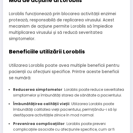
Mod de acțiune al Loroblis
Loroblis funcționează prin blocarea activității enzimei
protează, responsabilă de replicarea virusului. Acest
mecanism de acțiune permite Loroblis să împiedice
multiplicarea virusului și să reducă severitatea
simptomelor.
Beneficiile utilizării Loroblis
Utilizarea Loroblis poate avea multiple beneficii pentru
pacienții cu afecțiuni specifice. Printre aceste beneficii
se numără:
Reducerea simptomelor
: Loroblis poate reduce severitatea
simptomelor și îmbunătăți starea de sănătate a pacientului.
Îmbunătățirea calității vieții
: Utilizarea Loroblis poate
îmbunătăți calitatea vieții pacientului, permițându-i să își
desfășoare activitățile zilnice în mod normal.
Prevenirea complicațiilor
: Loroblis poate preveni
complicațiile asociate cu afecțiunile specifice, cum ar fi