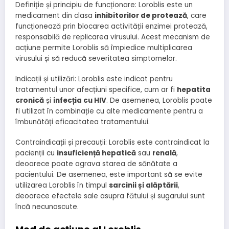
Definiție și principiu de funcționare: Loroblis este un
medicament din clasa
inhibitorilor de protează
, care
funcționează prin blocarea activității enzimei protează,
responsabilă de replicarea virusului. Acest mecanism de
acțiune permite Loroblis să împiedice multiplicarea
virusului și să reducă severitatea simptomelor.
Indicații și utilizări: Loroblis este indicat pentru
tratamentul unor afecțiuni specifice, cum ar fi
hepatita
cronică
și
infecția cu HIV
. De asemenea, Loroblis poate
fi utilizat în combinație cu alte medicamente pentru a
îmbunătăți eficacitatea tratamentului.
Contraindicații și precauții: Loroblis este contraindicat la
pacienții cu
insuficiență hepatică
sau
renală
,
deoarece poate agrava starea de sănătate a
pacientului. De asemenea, este important să se evite
utilizarea Loroblis în timpul
sarcinii și alăptării
,
deoarece efectele sale asupra fătului și sugarului sunt
încă necunoscute.