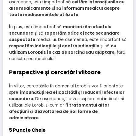
asemenea, este important să
evităm interacțiunile cu
alte medicamente
și să
informăm medicul despre
toate medicamentele utilizate
.
În plus, este important să
monitorizăm efectele
secundare
și să
raportăm orice efecte secundare
suspectate
medicului. De asemenea, este important să
respectăm indicațiile și contraindicațiile
și să
nu
utilizăm Loroblis în caz de sarcină sau alăptare
, fără
consultarea medicului.
Perspective și cercetări viitoare
În viitor, cercetările în domeniul Loroblis vor fi orientate
spre
îmbunătățirea eficacității și reducerii efectelor
secundare
. De asemenea, se vor explora noi indicații și
utilizări ale Loroblis, cum ar fi
tratamentul altor
afecțiuni
și
dezvoltarea de noi forme de
administrare
.
5 Puncte Cheie