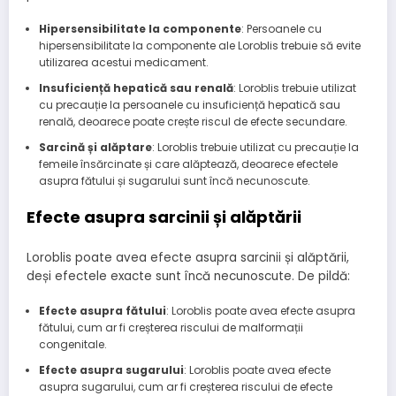
Hipersensibilitate la componente
: Persoanele cu
hipersensibilitate la componente ale Loroblis trebuie să evite
utilizarea acestui medicament.
Insuficiență hepatică sau renală
: Loroblis trebuie utilizat
cu precauție la persoanele cu insuficiență hepatică sau
renală, deoarece poate crește riscul de efecte secundare.
Sarcină și alăptare
: Loroblis trebuie utilizat cu precauție la
femeile însărcinate și care alăptează, deoarece efectele
asupra fătului și sugarului sunt încă necunoscute.
Efecte asupra sarcinii și alăptării
Loroblis poate avea efecte asupra sarcinii și alăptării,
deși efectele exacte sunt încă necunoscute. De pildă:
Efecte asupra fătului
: Loroblis poate avea efecte asupra
fătului, cum ar fi creșterea riscului de malformații
congenitale.
Efecte asupra sugarului
: Loroblis poate avea efecte
asupra sugarului, cum ar fi creșterea riscului de efecte