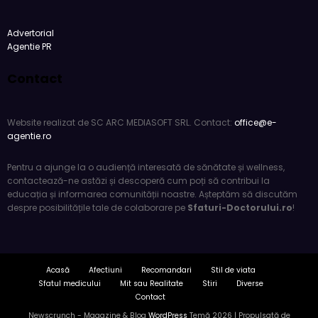
Advertorial
Agentie PR
Contact
Website realizat de SC ARC MEDIASOFT SRL. Contact:
office@e-
agentie.ro
Pentru a ajunge la o audiență interesată de sănătate și wellness,
contactează-ne astăzi și descoperă cum poți să contribui la
educația și informarea comunității noastre. Așteptăm să discutăm
despre posibilitățile tale de colaborare pe
Sfaturi-Doctorului.ro
!
Acasă
Afectiuni
Recomandari
Stil de viata
Sfatul medicului
Mit sau Realitate
Stiri
Diverse
Contact
Newscrunch - Magazine & Blog
WordPress
Temă 2026 | Propulsată de
SpiceThemes