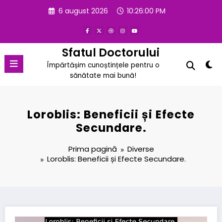
Sari
6 august 2026
10:26:01 PM
la
conținut
Sfatul Doctorului
Împărtășim cunoștințele pentru o
sănătate mai bună!
Loroblis: Beneficii și Efecte
Secundare.
Prima pagină
Diverse
Loroblis: Beneficii și Efecte Secundare.