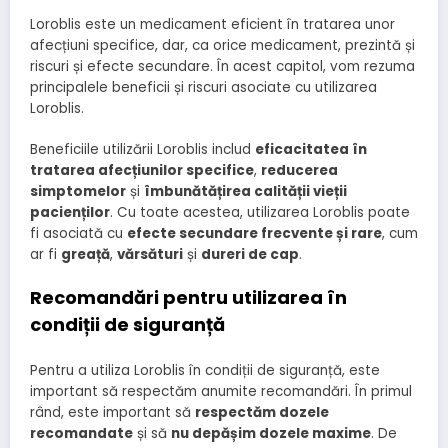
Loroblis este un medicament eficient în tratarea unor
afecțiuni specifice, dar, ca orice medicament, prezintă și
riscuri și efecte secundare. În acest capitol, vom rezuma
principalele beneficii și riscuri asociate cu utilizarea
Loroblis.
Beneficiile utilizării Loroblis includ
eficacitatea în
tratarea afecțiunilor specifice
,
reducerea
simptomelor
și
îmbunătățirea calității vieții
pacienților
. Cu toate acestea, utilizarea Loroblis poate
fi asociată cu
efecte secundare frecvente și rare
, cum
ar fi
greață
,
vărsături
și
dureri de cap
.
Recomandări pentru utilizarea în
condiții de siguranță
Pentru a utiliza Loroblis în condiții de siguranță, este
important să respectăm anumite recomandări. În primul
rând, este important să
respectăm dozele
recomandate
și să
nu depășim dozele maxime
. De