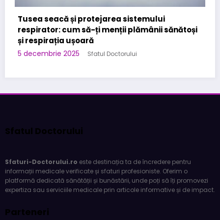
Stomatologice – interventii rapide in Bucuresti
la Kirilova Dent
și
3 noiembrie 2025
Sfatul Doctorului
Sfatul Doctorului
Sfaturi-Doctorului.ro
este destinația ta de încredere pentru
informații medicale verificate și sfaturi profesioniste. Oferim o
platformă dedicată sănătății și bunăstării, unde poți să îți promovezi
expertiza sau serviciile medicale prin articole informative și de impact.
Parteneri