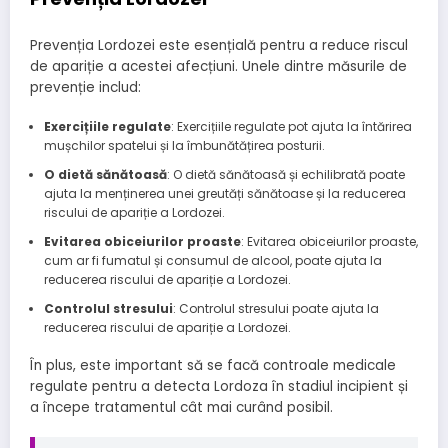
Prevenția Lordozei este esențială pentru a reduce riscul
de apariție a acestei afecțiuni. Unele dintre măsurile de
prevenție includ:
Exercițiile regulate
: Exercițiile regulate pot ajuta la întărirea
mușchilor spatelui și la îmbunătățirea posturii.
O dietă sănătoasă
: O dietă sănătoasă și echilibrată poate
ajuta la menținerea unei greutăți sănătoase și la reducerea
riscului de apariție a Lordozei.
Evitarea obiceiurilor proaste
: Evitarea obiceiurilor proaste,
cum ar fi fumatul și consumul de alcool, poate ajuta la
reducerea riscului de apariție a Lordozei.
Controlul stresului
: Controlul stresului poate ajuta la
reducerea riscului de apariție a Lordozei.
În plus, este important să se facă controale medicale
regulate pentru a detecta Lordoza în stadiul incipient și
a începe tratamentul cât mai curând posibil.