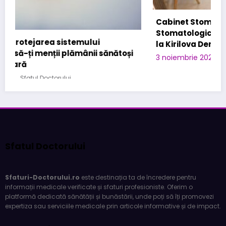
Cabinet Stomatologic specializat in Urgente
Stomatologice – interventii rapide in Bucuresti
la Kirilova Dent
3 noiembrie 2025
Sfatul Doctorului
Sfatul Doctorului
Sfaturi-Doctorului.ro
este destinația ta de încredere pentru
informații medicale verificate și sfaturi profesioniste. Oferim o
platformă dedicată sănătății și bunăstării, unde poți să îți promovezi
expertiza sau serviciile medicale prin articole informative și de impact.
Parteneri