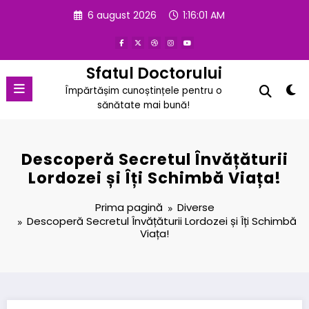
Sari
6 august 2026
1:16:02 AM
la
conținut
Sfatul Doctorului
Împărtășim cunoștințele pentru o
sănătate mai bună!
Descoperă Secretul Învățăturii
Lordozei și Îți Schimbă Viața!
Prima pagină
Diverse
Descoperă Secretul Învățăturii Lordozei și Îți Schimbă
Viața!