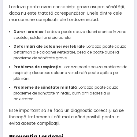
Lordoza poate avea consecințe grave asupra sănătății,
dacă nu este tratată corespunzător. Unele dintre cele
mai comune complicații ale Lordozei includ:
Dureri cronice
: Lordoza poate cauza dureri cronice în zona
spatelui, șoldurilor și picioarelor.
Deformări ale coloanei vertebrale
: Lordoza poate cauza
deformări ale coloanei vertebrale, ceea ce poate duce la
probleme de sănătate grave.
Probleme de respirație
: Lordoza poate cauza probleme de
respirație, deoarece coloana vertebrală poate apăsa pe
plămâni.
Probleme de sănătate mintală
: Lordoza poate cauza
probleme de sănătate mintală, cum ar fi depresia și
anxietatea.
Este important să se facă un diagnostic corect și să se
înceapă tratamentul cât mai curând posibil, pentru a
evita aceste complicații.
Prevenția Lordozei