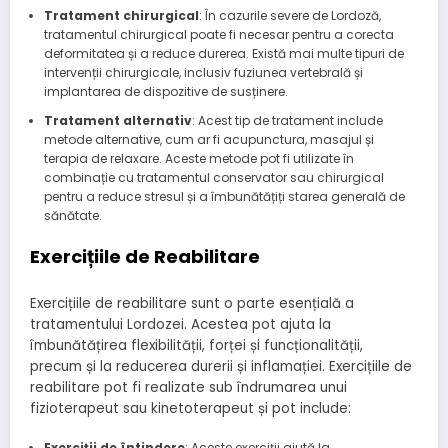
Tratament chirurgical
: În cazurile severe de Lordoză,
tratamentul chirurgical poate fi necesar pentru a corecta
deformitatea și a reduce durerea. Există mai multe tipuri de
intervenții chirurgicale, inclusiv fuziunea vertebrală și
implantarea de dispozitive de susținere.
Tratament alternativ
: Acest tip de tratament include
metode alternative, cum ar fi acupunctura, masajul și
terapia de relaxare. Aceste metode pot fi utilizate în
combinație cu tratamentul conservator sau chirurgical
pentru a reduce stresul și a îmbunătățiți starea generală de
sănătate.
Exercițiile de Reabilitare
Exercițiile de reabilitare sunt o parte esențială a
tratamentului Lordozei. Acestea pot ajuta la
îmbunătățirea flexibilității, forței și funcționalității,
precum și la reducerea durerii și inflamației. Exercițiile de
reabilitare pot fi realizate sub îndrumarea unui
fizioterapeut sau kinetoterapeut și pot include:
Exerciții de întindere
: Aceste exerciții ajută la