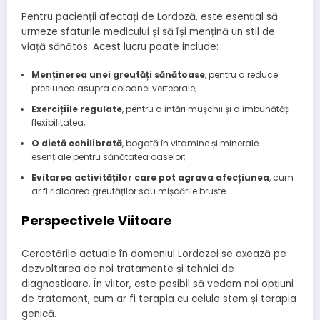
Pentru pacienții afectați de Lordoză, este esențial să
urmeze sfaturile medicului și să își mențină un stil de
viață sănătos. Acest lucru poate include:
Menținerea unei greutăți sănătoase
, pentru a reduce
presiunea asupra coloanei vertebrale;
Exercițiile regulate
, pentru a întări mușchii și a îmbunătăți
flexibilitatea;
O dietă echilibrată
, bogată în vitamine și minerale
esențiale pentru sănătatea oaselor;
Evitarea activităților care pot agrava afecțiunea
, cum
ar fi ridicarea greutăților sau mișcările bruște.
Perspectivele Viitoare
Cercetările actuale în domeniul Lordozei se axează pe
dezvoltarea de noi tratamente și tehnici de
diagnosticare. În viitor, este posibil să vedem noi opțiuni
de tratament, cum ar fi terapia cu celule stem și terapia
genică.