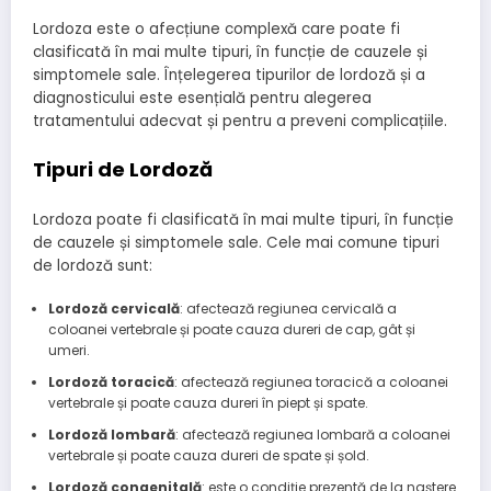
Lordoza este o afecțiune complexă care poate fi
clasificată în mai multe tipuri, în funcție de cauzele și
simptomele sale. Înțelegerea tipurilor de lordoză și a
diagnosticului este esențială pentru alegerea
tratamentului adecvat și pentru a preveni complicațiile.
Tipuri de Lordoză
Lordoza poate fi clasificată în mai multe tipuri, în funcție
de cauzele și simptomele sale. Cele mai comune tipuri
de lordoză sunt:
Lordoză cervicală
: afectează regiunea cervicală a
coloanei vertebrale și poate cauza dureri de cap, gât și
umeri.
Lordoză toracică
: afectează regiunea toracică a coloanei
vertebrale și poate cauza dureri în piept și spate.
Lordoză lombară
: afectează regiunea lombară a coloanei
vertebrale și poate cauza dureri de spate și șold.
Lordoză congenitală
: este o condiție prezentă de la naștere