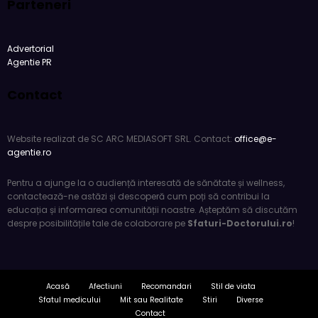
Advertorial
Agentie PR
Contact
Website realizat de SC ARC MEDIASOFT SRL. Contact:
office@e-
agentie.ro
Pentru a ajunge la o audiență interesată de sănătate și wellness,
contactează-ne astăzi și descoperă cum poți să contribui la
educația și informarea comunității noastre. Așteptăm să discutăm
despre posibilitățile tale de colaborare pe
Sfaturi-Doctorului.ro
!
Acasă
Afectiuni
Recomandari
Stil de viata
Sfatul medicului
Mit sau Realitate
Stiri
Diverse
Contact