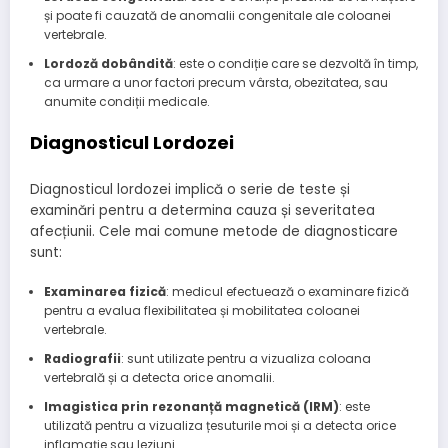
și poate fi cauzată de anomalii congenitale ale coloanei
vertebrale.
Lordoză dobândită
: este o condiție care se dezvoltă în timp,
ca urmare a unor factori precum vârsta, obezitatea, sau
anumite condiții medicale.
Diagnosticul Lordozei
Diagnosticul lordozei implică o serie de teste și
examinări pentru a determina cauza și severitatea
afecțiunii. Cele mai comune metode de diagnosticare
sunt:
Examinarea fizică
: medicul efectuează o examinare fizică
pentru a evalua flexibilitatea și mobilitatea coloanei
vertebrale.
Radiografii
: sunt utilizate pentru a vizualiza coloana
vertebrală și a detecta orice anomalii.
Imagistica prin rezonanță magnetică (IRM)
: este
utilizată pentru a vizualiza țesuturile moi și a detecta orice
inflamație sau leziuni.