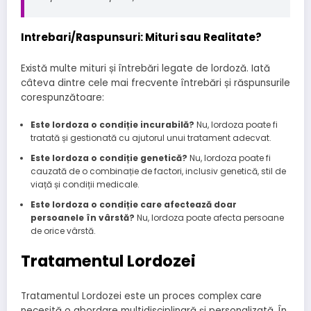
Intrebari/Raspunsuri: Mituri sau Realitate?
Există multe mituri și întrebări legate de lordoză. Iată
câteva dintre cele mai frecvente întrebări și răspunsurile
corespunzătoare:
Este lordoza o condiție incurabilă?
Nu, lordoza poate fi
tratată și gestionată cu ajutorul unui tratament adecvat.
Este lordoza o condiție genetică?
Nu, lordoza poate fi
cauzată de o combinație de factori, inclusiv genetică, stil de
viață și condiții medicale.
Este lordoza o condiție care afectează doar
persoanele în vârstă?
Nu, lordoza poate afecta persoane
de orice vârstă.
Tratamentul Lordozei
Tratamentul Lordozei este un proces complex care
necesită o abordare multidisciplinară și personalizată. În