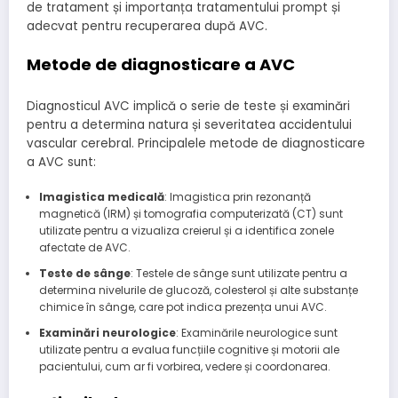
de tratament și importanța tratamentului prompt și
adecvat pentru recuperarea după AVC.
Metode de diagnosticare a AVC
Diagnosticul AVC implică o serie de teste și examinări
pentru a determina natura și severitatea accidentului
vascular cerebral. Principalele metode de diagnosticare
a AVC sunt:
Imagistica medicală
: Imagistica prin rezonanță
magnetică (IRM) și tomografia computerizată (CT) sunt
utilizate pentru a vizualiza creierul și a identifica zonele
afectate de AVC.
Teste de sânge
: Testele de sânge sunt utilizate pentru a
determina nivelurile de glucoză, colesterol și alte substanțe
chimice în sânge, care pot indica prezența unui AVC.
Examinări neurologice
: Examinările neurologice sunt
utilizate pentru a evalua funcțiile cognitive și motorii ale
pacientului, cum ar fi vorbirea, vedere și coordonarea.