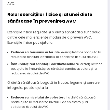
AVC.
Rolul exercițiilor fizice și al unei diete
sănătoase în prevenirea AVC
Exercițiile fizice regulate și o dietă sănătoasă sunt două
dintre cele mai eficiente moduri de a preveni AVC.
Exercițiile fizice pot ajuta la:
Reducerea tensiunii arteriale
: exercițiile fizice pot ajuta la
reducerea tensiunii arteriale și la scăderea riscului de AVC.
Îmbunătățirea sănătății cardiovasculare
: exercițiile fizice
pot ajuta la îmbunătățirea sănătății cardiovasculare și la
reducerea riscului de AVC.
O dietă sănătoasă, bogată în fructe, legume și cereale
integrale, poate ajuta la:
Reducerea nivelului de colesterol
: o dietă sănătoasă
poate ajuta la reducerea nivelului de colesterol și la
scăderea riscului de AVC.