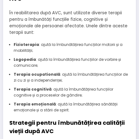
În reabilitarea după AVC, sunt utilizate diverse terapii
pentru a îmbunătăți funcțiile fizice, cognitive și
emoționale ale persoanei afectate. Unele dintre aceste
terapii sunt:
Fizioterapia
: ajută la îmbunătățirea funcțiilor motorii și a
mobilității;
Logopedia
: ajută la îmbunătățirea funcțiilor de vorbire și
comunicare;
Terapia ocupatională
: ajută la îmbunătățirea funcțiilor de
zi cu zi și a independenței;
Terapia cognitivă
: ajută la îmbunătățirea funcțiilor
cognitive și a proceselor de gândire;
Terapia emoțională
: ajută la îmbunătățirea sănătății
emoționale și a stării de spirit.
Strategii pentru îmbunătățirea calității
vieții după AVC