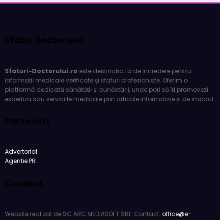
Sfatul Doctorului
Sfaturi-Doctorului.ro
este destinația ta de încredere pentru
informații medicale verificate și sfaturi profesioniste. Oferim o
platformă dedicată sănătății și bunăstării, unde poți să îți promovezi
expertiza sau serviciile medicale prin articole informative și de impact.
Parteneri
Advertorial
Agentie PR
Contact
Website realizat de SC ARC MEDIASOFT SRL. Contact:
office@e-
agentie.ro