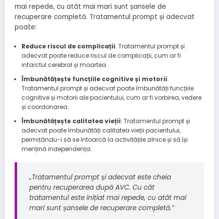
mai repede, cu atât mai mari sunt șansele de
recuperare completă. Tratamentul prompt și adecvat
poate:
Reduce riscul de complicații
: Tratamentul prompt și
adecvat poate reduce riscul de complicații, cum ar fi
infarctul cerebral și moartea.
Îmbunătățește funcțiile cognitive și motorii
:
Tratamentul prompt și adecvat poate îmbunătăți funcțiile
cognitive și motorii ale pacientului, cum ar fi vorbirea, vedere
și coordonarea.
Îmbunătățește calitatea vieții
: Tratamentul prompt și
adecvat poate îmbunătăți calitatea vieții pacientului,
permițându-i să se întoarcă la activitățile zilnice și să își
mențină independența.
„Tratamentul prompt și adecvat este cheia
pentru recuperarea după AVC. Cu cât
tratamentul este inițiat mai repede, cu atât mai
mari sunt șansele de recuperare completă.”