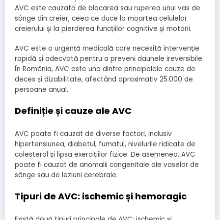
AVC este cauzată de blocarea sau ruperea unui vas de
sânge din creier, ceea ce duce la moartea celulelor
creierului și la pierderea funcțiilor cognitive și motorii.
AVC este o urgență medicală care necesită intervenție
rapidă și adecvată pentru a preveni daunele ireversibile.
În România, AVC este una dintre principalele cauze de
deces și dizabilitate, afectând aproximativ 25.000 de
persoane anual.
Definiție și cauze ale AVC
AVC poate fi cauzat de diverse factori, inclusiv
hipertensiunea, diabetul, fumatul, nivelurile ridicate de
colesterol și lipsa exercițiilor fizice. De asemenea, AVC
poate fi cauzat de anomalii congenitale ale vaselor de
sânge sau de leziuni cerebrale.
Tipuri de AVC: ischemic și hemoragic
Există două tipuri principale de AVC: ischemic și