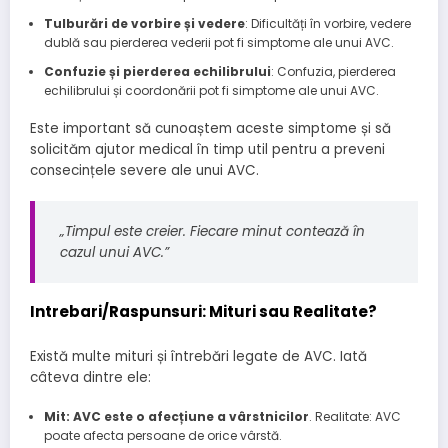
Tulburări de vorbire și vedere
: Dificultăți în vorbire, vedere
dublă sau pierderea vederii pot fi simptome ale unui AVC.
Confuzie și pierderea echilibrului
: Confuzia, pierderea
echilibrului și coordonării pot fi simptome ale unui AVC.
Este important să cunoaștem aceste simptome și să
solicităm ajutor medical în timp util pentru a preveni
consecințele severe ale unui AVC.
„Timpul este creier. Fiecare minut contează în
cazul unui AVC.”
Intrebari/Raspunsuri: Mituri sau Realitate?
Există multe mituri și întrebări legate de AVC. Iată
câteva dintre ele:
Mit: AVC este o afecțiune a vârstnicilor
. Realitate: AVC
poate afecta persoane de orice vârstă.