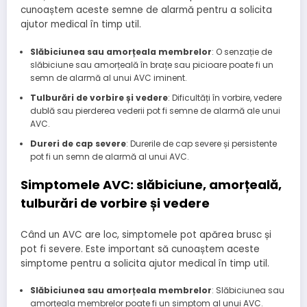
cunoaștem aceste semne de alarmă pentru a solicita
ajutor medical în timp util.
Slăbiciunea sau amorțeala membrelor
: O senzație de
slăbiciune sau amorțeală în brațe sau picioare poate fi un
semn de alarmă al unui AVC iminent.
Tulburări de vorbire și vedere
: Dificultăți în vorbire, vedere
dublă sau pierderea vederii pot fi semne de alarmă ale unui
AVC.
Dureri de cap severe
: Durerile de cap severe și persistente
pot fi un semn de alarmă al unui AVC.
Simptomele AVC: slăbiciune, amorțeală,
tulburări de vorbire și vedere
Când un AVC are loc, simptomele pot apărea brusc și
pot fi severe. Este important să cunoaștem aceste
simptome pentru a solicita ajutor medical în timp util.
Slăbiciunea sau amorțeala membrelor
: Slăbiciunea sau
amorțeala membrelor poate fi un simptom al unui AVC.