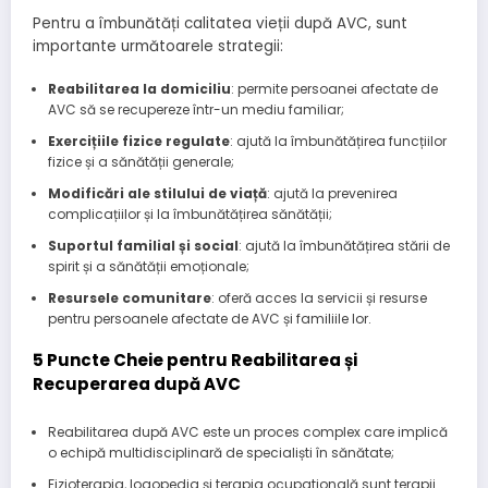
Pentru a îmbunătăți calitatea vieții după AVC, sunt
importante următoarele strategii:
Reabilitarea la domiciliu
: permite persoanei afectate de
AVC să se recupereze într-un mediu familiar;
Exercițiile fizice regulate
: ajută la îmbunătățirea funcțiilor
fizice și a sănătății generale;
Modificări ale stilului de viață
: ajută la prevenirea
complicațiilor și la îmbunătățirea sănătății;
Suportul familial și social
: ajută la îmbunătățirea stării de
spirit și a sănătății emoționale;
Resursele comunitare
: oferă acces la servicii și resurse
pentru persoanele afectate de AVC și familiile lor.
5 Puncte Cheie pentru Reabilitarea și
Recuperarea după AVC
Reabilitarea după AVC este un proces complex care implică
o echipă multidisciplinară de specialiști în sănătate;
Fizioterapia, logopedia și terapia ocupatională sunt terapii