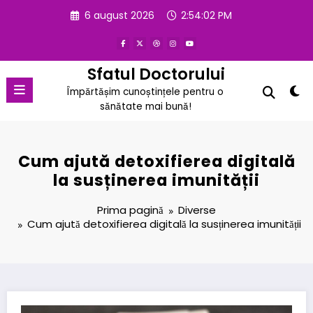
Sari
6 august 2026
2:54:03 PM
la
conținut
Sfatul Doctorului
Împărtășim cunoștințele pentru o
sănătate mai bună!
Cum ajută detoxifierea digitală
la susținerea imunității
Prima pagină
Diverse
Cum ajută detoxifierea digitală la susținerea imunității