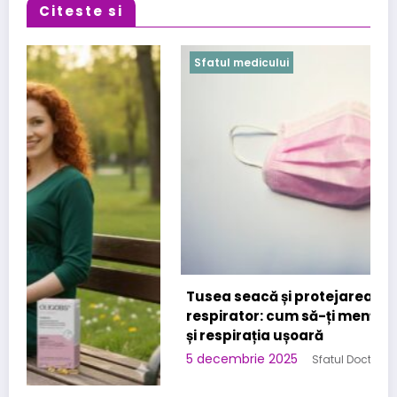
Citeste si
Sfatul medicului
Tusea seacă și protejarea sistemului
respirator: cum să-ți menții plămânii sănătoși
și respirația ușoară
5 decembrie 2025
Sfatul Doctorului