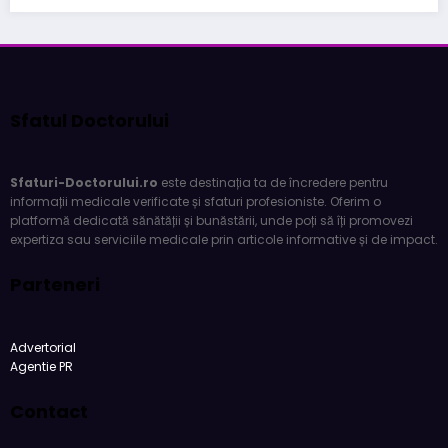
Sfatul Doctorului
Sfaturi-Doctorului.ro
este destinația ta de încredere pentru
informații medicale verificate și sfaturi profesioniste. Oferim o
platformă dedicată sănătății și bunăstării, unde poți să îți promovezi
expertiza sau serviciile medicale prin articole informative și de impact.
Parteneri
Advertorial
Agentie PR
Contact