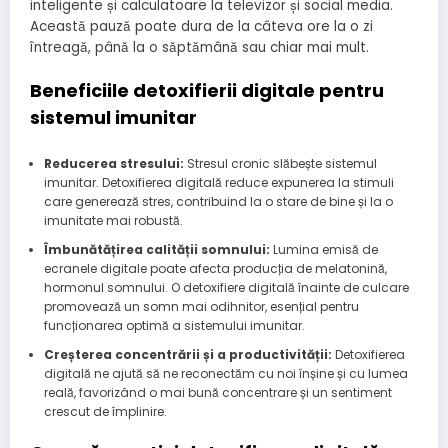
inteligente și calculatoare la televizor și social media.
Această pauză poate dura de la câteva ore la o zi
întreagă, până la o săptămână sau chiar mai mult.
Beneficiile detoxifierii digitale pentru
sistemul imunitar
Reducerea stresului:
Stresul cronic slăbește sistemul
imunitar. Detoxifierea digitală reduce expunerea la stimuli
care generează stres, contribuind la o stare de bine și la o
imunitate mai robustă.
Îmbunătățirea calității somnului:
Lumina emisă de
ecranele digitale poate afecta producția de melatonină,
hormonul somnului. O detoxifiere digitală înainte de culcare
promovează un somn mai odihnitor, esențial pentru
funcționarea optimă a sistemului imunitar.
Creșterea concentrării și a productivității:
Detoxifierea
digitală ne ajută să ne reconectăm cu noi înșine și cu lumea
reală, favorizând o mai bună concentrare și un sentiment
crescut de împlinire.