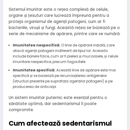
Sistemul imunitar este o rețea complexă de celule,
organe și țesuturi care lucrează împreună pentru a
proteja organismul de agenții patogeni, cum ar fi
bacteriile, virușii și fungi. Această rețea se bazează pe o
serie de mecanisme de apărare, printre care se numără:
Imunitatea nespecifică:
O linie de apărare inițială, care
atacă agenții patogeni indiferent de tipul lor. Aceasta
include bariere fizice, cum ar fi pielea și mucoasele, și celule
imunitare nespecifice, precum fagocitele.
Imunitatea specifică:
Această linie de apărare este mai
specifică și se bazează pe recunoașterea antigenelor
(structuri prezente pe suprafața agenților patogeni) și pe
producerea de anticorpi.
Un sistem imunitar puternic este esențial pentru o
sănătate optimă, dar sedentarismul îl poate
compromite.
Cum afectează sedentarismul