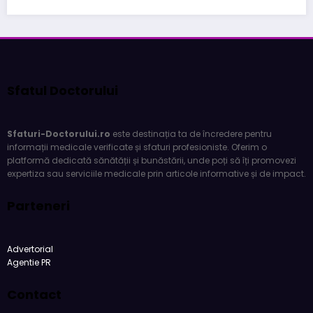
Sfatul Doctorului
Sfaturi-Doctorului.ro
este destinația ta de încredere pentru
informații medicale verificate și sfaturi profesioniste. Oferim o
platformă dedicată sănătății și bunăstării, unde poți să îți promovezi
expertiza sau serviciile medicale prin articole informative și de impact.
Parteneri
Advertorial
Agentie PR
Contact