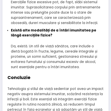
Exercițiile fizice excesive pot, de fapt, slăbi sistemul
imunitar. Suprasolicitarea corpului prin antrenamente
intense sau prelungite poate duce la o stare de
supraantrenament, care se caracterizează prin
oboseală, dureri musculare și sensibilitate la infecții.
Există alte modalități de a întări imunitatea pe
lângă exercițiile fizice?
Da, există. Un stil de viață sănătos, care include o
dietă bogată în fructe, legume, cereale integrale și
proteine, un somn suficient, gestionarea stresului și
evitarea fumatului și consumului excesiv de alcool,
sunt esențiale pentru a întări imunitatea.
Concluzie
Tehnologia și stilul de viață sedentar pot avea un impact
negativ asupra sistemului imunitar, scăzând rezistența la
infecții și boli. Este esențial să integrăm exerciții fizice
regulate în rutina noastră zilnică, să reducem timpul
petrecut în fața ecranelor și să adoptăm un stil de viață