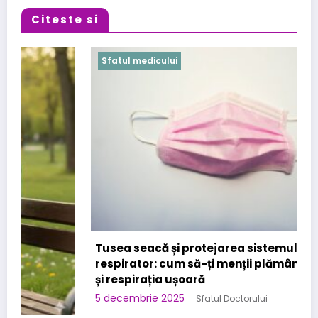
Citeste si
Sfatul medicului
Tusea seacă și protejarea sistemului
respirator: cum să-ți menții plămânii sănătoși
și respirația ușoară
5 decembrie 2025
Sfatul Doctorului