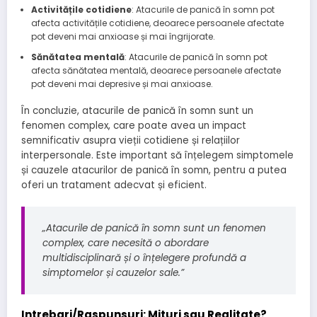
Activitățile cotidiene
: Atacurile de panică în somn pot
afecta activitățile cotidiene, deoarece persoanele afectate
pot deveni mai anxioase și mai îngrijorate.
Sănătatea mentală
: Atacurile de panică în somn pot
afecta sănătatea mentală, deoarece persoanele afectate
pot deveni mai depresive și mai anxioase.
În concluzie, atacurile de panică în somn sunt un
fenomen complex, care poate avea un impact
semnificativ asupra vieții cotidiene și relațiilor
interpersonale. Este important să înțelegem simptomele
și cauzele atacurilor de panică în somn, pentru a putea
oferi un tratament adecvat și eficient.
„Atacurile de panică în somn sunt un fenomen
complex, care necesită o abordare
multidisciplinară și o înțelegere profundă a
simptomelor și cauzelor sale.”
Intrebari/Raspunsuri: Mituri sau Realitate?