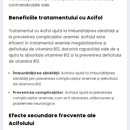
contraindicațiile sale.
Beneficiile tratamentului cu Acifol
Tratamentul cu Acifol ajută la îmbunătățirea sănătății și
la prevenirea complicațiilor anemiei. Acifolul este
eficient în tratamentul anemiei megaloblastice și
deficitului de vitamina B12, datorită capacității sale de a
ajuta la absorbția vitaminei B12 și la prevenirea deficitului
de vitamina B12.
Îmbunătățirea sănătății
: Acifolul ajută la îmbunătățirea
sănătății prin prevenirea complicațiilor anemiei și deficitului
de vitamina B12.
Prevenirea complicațiilor
: Acifolul ajută la prevenirea
complicațiilor anemiei, cum ar fi oboseala, slăbiciunea și
problemele neurologice.
Efecte secundare frecvente ale
Acifolului