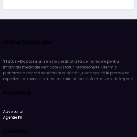
Sfatul Doctorului
Sfaturi-Doctorului.ro
este destinația ta de încredere pentru
informații medicale verificate și sfaturi profesioniste. Oferim o
platformă dedicată sănătății și bunăstării, unde poți să îți promovezi
expertiza sau serviciile medicale prin articole informative și de impact.
Parteneri
Advertorial
Agentie PR
Contact