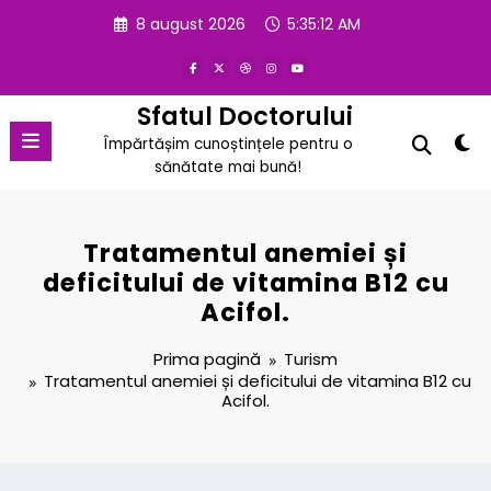
Sari
8 august 2026
5:35:13 AM
la
conținut
Sfatul Doctorului
Împărtășim cunoștințele pentru o
sănătate mai bună!
Tratamentul anemiei și
deficitului de vitamina B12 cu
Acifol.
Prima pagină
Turism
Tratamentul anemiei și deficitului de vitamina B12 cu
Acifol.