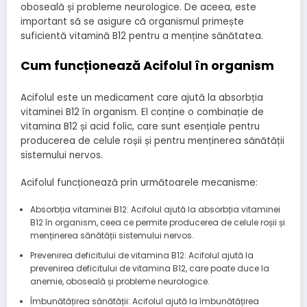
oboseală și probleme neurologice. De aceea, este
important să se asigure că organismul primește
suficientă vitamină B12 pentru a menține sănătatea.
Cum funcționează Acifolul în organism
Acifolul este un medicament care ajută la absorbția
vitaminei B12 în organism. El conține o combinație de
vitamina B12 și acid folic, care sunt esențiale pentru
producerea de celule roșii și pentru menținerea sănătății
sistemului nervos.
Acifolul funcționează prin următoarele mecanisme:
Absorbția vitaminei B12: Acifolul ajută la absorbția vitaminei
B12 în organism, ceea ce permite producerea de celule roșii și
menținerea sănătății sistemului nervos.
Prevenirea deficitului de vitamina B12: Acifolul ajută la
prevenirea deficitului de vitamina B12, care poate duce la
anemie, oboseală și probleme neurologice.
Îmbunătățirea sănătății: Acifolul ajută la îmbunătățirea