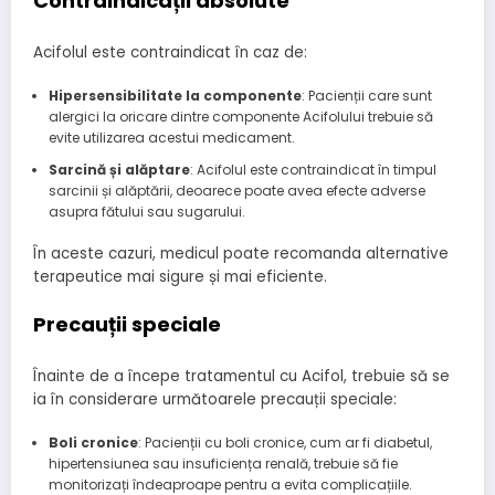
Contraindicații absolute
Acifolul este contraindicat în caz de:
Hipersensibilitate la componente
: Pacienții care sunt
alergici la oricare dintre componente Acifolului trebuie să
evite utilizarea acestui medicament.
Sarcină și alăptare
: Acifolul este contraindicat în timpul
sarcinii și alăptării, deoarece poate avea efecte adverse
asupra fătului sau sugarului.
În aceste cazuri, medicul poate recomanda alternative
terapeutice mai sigure și mai eficiente.
Precauții speciale
Înainte de a începe tratamentul cu Acifol, trebuie să se
ia în considerare următoarele precauții speciale:
Boli cronice
: Pacienții cu boli cronice, cum ar fi diabetul,
hipertensiunea sau insuficiența renală, trebuie să fie
monitorizați îndeaproape pentru a evita complicațiile.