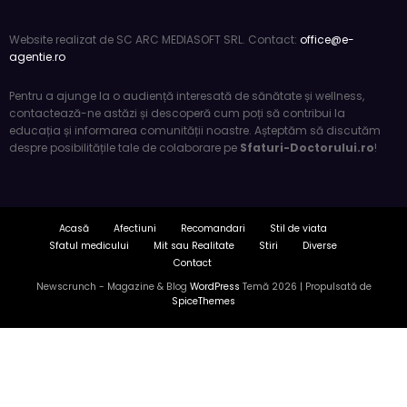
Website realizat de SC ARC MEDIASOFT SRL. Contact:
office@e-
agentie.ro
Pentru a ajunge la o audiență interesată de sănătate și wellness,
contactează-ne astăzi și descoperă cum poți să contribui la
educația și informarea comunității noastre. Așteptăm să discutăm
despre posibilitățile tale de colaborare pe
Sfaturi-Doctorului.ro
!
Acasă
Afectiuni
Recomandari
Stil de viata
Sfatul medicului
Mit sau Realitate
Stiri
Diverse
Contact
Newscrunch - Magazine & Blog
WordPress
Temă 2026 | Propulsată de
SpiceThemes