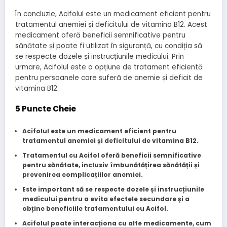
În concluzie, Acifolul este un medicament eficient pentru
tratamentul anemiei și deficitului de vitamina B12. Acest
medicament oferă beneficii semnificative pentru
sănătate și poate fi utilizat în siguranță, cu condiția să
se respecte dozele și instrucțiunile medicului. Prin
urmare, Acifolul este o opțiune de tratament eficientă
pentru persoanele care suferă de anemie și deficit de
vitamina B12.
5 Puncte Cheie
Acifolul este un medicament eficient pentru
tratamentul anemiei și deficitului de vitamina B12.
Tratamentul cu Acifol oferă beneficii semnificative
pentru sănătate, inclusiv îmbunătățirea sănătății și
prevenirea complicațiilor anemiei.
Este important să se respecte dozele și instrucțiunile
medicului pentru a evita efectele secundare și a
obține beneficiile tratamentului cu Acifol.
Acifolul poate interacționa cu alte medicamente, cum