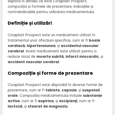
explora în detaliu ce este Cicaplast Prospect,
compoziția și formele de prezentare, indicațiile și
contraindicațiile pentru utilizarea medicamentului.
Definiție și utilizări
Cicaplast Prospect este un medicament utilizat în
tratamentul unor afecțiuni specifice, cum ar fi
boala
cardiacă
,
hipertensiunea
, și
accidentul vascular
cerebral
. Acest medicament este utilizat pentru a
reduce riscul de
moarte subită
,
infarct miocardic
, și
accident vascular cerebral
.
Compoziție și forme de prezentare
Cicaplast Prospect este disponibil în diverse forme de
prezentare, cum ar fi
tablete
,
capsule
, și
suspensii
orale
. Compoziția medicamentului include
substanțe
active
, cum ar fi
aspirina
, și
excipienți
, cum ar fi
lactoză
, și
stearat de magneziu
.