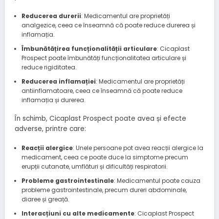
Reducerea durerii
: Medicamentul are proprietăți
analgezice, ceea ce înseamnă că poate reduce durerea și
inflamația.
Îmbunătățirea funcționalității articulare
: Cicaplast
Prospect poate îmbunătăți funcționalitatea articulare și
reduce rigiditatea.
Reducerea inflamației
: Medicamentul are proprietăți
antiinflamatoare, ceea ce înseamnă că poate reduce
inflamația și durerea.
În schimb, Cicaplast Prospect poate avea și efecte
adverse, printre care:
Reacții alergice
: Unele persoane pot avea reacții alergice la
medicament, ceea ce poate duce la simptome precum
erupții cutanate, umflături și dificultăți respiratorii.
Probleme gastrointestinale
: Medicamentul poate cauza
probleme gastrointestinale, precum dureri abdominale,
diaree și greață.
Interacțiuni cu alte medicamente
: Cicaplast Prospect