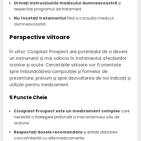
Urmați instrucțiunile medicului dumneavoastră
și
respectați programul de tratament.
Nu încetați tratamentul
fără a consulta medicul
dumneavoastră.
Perspective viitoare
În viitor, Cicaplast Prospect are potențialul de a deveni
un instrument și mai valoros în tratamentul afecțiunilor
cronice și acute. Cercetările viitoare vor fi orientate
spre îmbunătățirea compoziției și formelor de
prezentare, precum și spre dezvoltarea de noi indicații și
utilizări pentru medicament.
5 Puncte Cheie
Cicaplast Prospect este un medicament complex
care
necesită o înțelegere profundă a mecanismului său de
acțiune.
Respectați dozele recomandate
și evitați utilizarea
concomitentă cu alte medicamente.