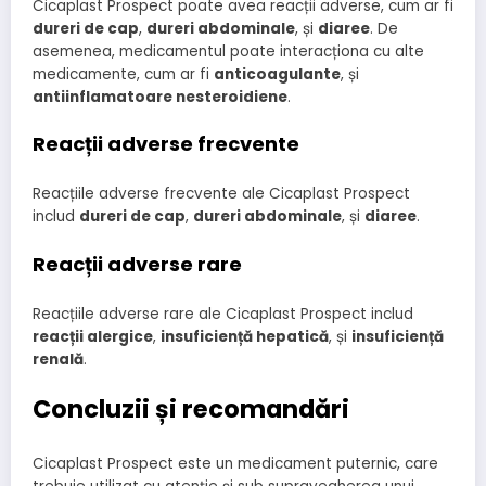
Cicaplast Prospect poate avea reacții adverse, cum ar fi
dureri de cap
,
dureri abdominale
, și
diaree
. De
asemenea, medicamentul poate interacționa cu alte
medicamente, cum ar fi
anticoagulante
, și
antiinflamatoare nesteroidiene
.
Reacții adverse frecvente
Reacțiile adverse frecvente ale Cicaplast Prospect
includ
dureri de cap
,
dureri abdominale
, și
diaree
.
Reacții adverse rare
Reacțiile adverse rare ale Cicaplast Prospect includ
reacții alergice
,
insuficiență hepatică
, și
insuficiență
renală
.
Concluzii și recomandări
Cicaplast Prospect este un medicament puternic, care