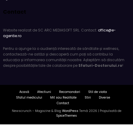
Contact
Website realizat de SC ARC MEDIASOFT SRL. Contact:
office@e-
agentie.ro
Pentru a ajunge la o audiență interesată de sănătate și wellness,
contactează-ne astăzi și descoperă cum poți să contribui la
educația și informarea comunității noastre. Așteptăm să discutăm
despre posibilitățile tale de colaborare pe
Sfaturi-Doctorului.ro
!
Acasă
Afectiuni
Recomandari
Stil de viata
Sfatul medicului
Mit sau Realitate
Stiri
Diverse
Contact
Newscrunch - Magazine & Blog
WordPress
Temă 2026 | Propulsată de
SpiceThemes