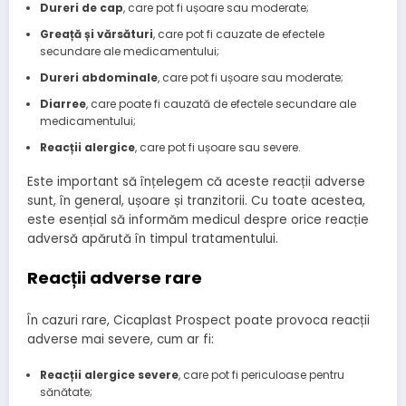
Dureri de cap
, care pot fi ușoare sau moderate;
Greață și vărsături
, care pot fi cauzate de efectele
secundare ale medicamentului;
Dureri abdominale
, care pot fi ușoare sau moderate;
Diarree
, care poate fi cauzată de efectele secundare ale
medicamentului;
Reacții alergice
, care pot fi ușoare sau severe.
Este important să înțelegem că aceste reacții adverse
sunt, în general, ușoare și tranzitorii. Cu toate acestea,
este esențial să informăm medicul despre orice reacție
adversă apărută în timpul tratamentului.
Reacții adverse rare
În cazuri rare, Cicaplast Prospect poate provoca reacții
adverse mai severe, cum ar fi:
Reacții alergice severe
, care pot fi periculoase pentru
sănătate;