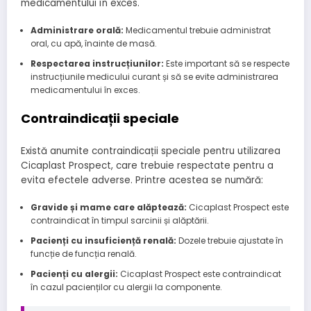
medicamentului în exces.
Administrare orală:
Medicamentul trebuie administrat
oral, cu apă, înainte de masă.
Respectarea instrucțiunilor:
Este important să se respecte
instrucțiunile medicului curant și să se evite administrarea
medicamentului în exces.
Contraindicații speciale
Există anumite contraindicații speciale pentru utilizarea
Cicaplast Prospect, care trebuie respectate pentru a
evita efectele adverse. Printre acestea se numără:
Gravide și mame care alăptează:
Cicaplast Prospect este
contraindicat în timpul sarcinii și alăptării.
Pacienți cu insuficiență renală:
Dozele trebuie ajustate în
funcție de funcția renală.
Pacienți cu alergii:
Cicaplast Prospect este contraindicat
în cazul pacienților cu alergii la componente.