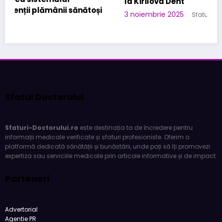
la Kirilova Dent
3 noiembrie 2025
Sfatul Doctorului
Sfatul Doctorului
Sfaturi-Doctorului.ro
este destinația ta de încredere pentru
informații medicale verificate și sfaturi profesioniste. Oferim o
platformă dedicată sănătății și bunăstării, unde poți să îți promovezi
expertiza sau serviciile medicale prin articole informative și de impact.
Parteneri
Advertorial
Agentie PR