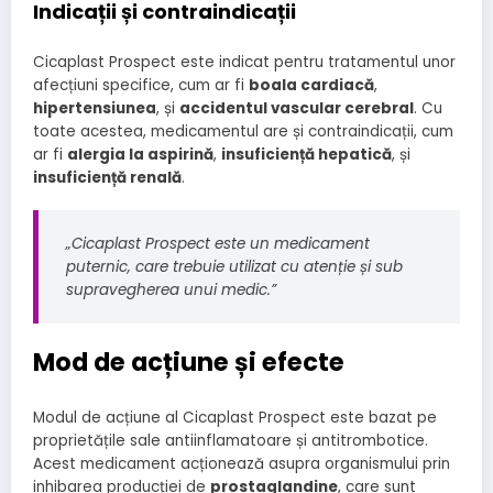
Indicații și contraindicații
Cicaplast Prospect este indicat pentru tratamentul unor
afecțiuni specifice, cum ar fi
boala cardiacă
,
hipertensiunea
, și
accidentul vascular cerebral
. Cu
toate acestea, medicamentul are și contraindicații, cum
ar fi
alergia la aspirină
,
insuficiență hepatică
, și
insuficiență renală
.
„Cicaplast Prospect este un medicament
puternic, care trebuie utilizat cu atenție și sub
supravegherea unui medic.”
Mod de acțiune și efecte
Modul de acțiune al Cicaplast Prospect este bazat pe
proprietățile sale antiinflamatoare și antitrombotice.
Acest medicament acționează asupra organismului prin
inhibarea producției de
prostaglandine
, care sunt