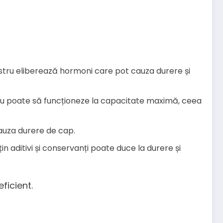
ostru eliberează hormoni care pot cauza durere și
 nu poate să funcționeze la capacitate maximă, ceea
cauza durere de cap.
n aditivi și conservanți poate duce la durere și
ficient.