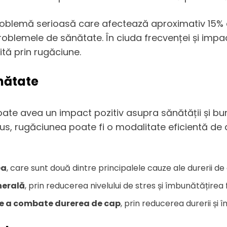
roblemă serioasă care afectează aproximativ 15% d
problemele de sănătate. În ciuda frecvenței și impactu
tă prin rugăciune.
nătate
ate avea un impact pozitiv asupra sănătății și bună
lus, rugăciunea poate fi o modalitate eficientă d
ea
, care sunt două dintre principalele cauze ale durerii de
nerală
, prin reducerea nivelului de stres și îmbunătățirea 
de a combate durerea de cap
, prin reducerea durerii și