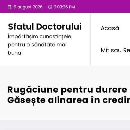
Sari
6 august 2026
2:03:28 PM
la
conținut
Sfatul Doctorului
Acasă
Împărtășim cunoștințele
pentru o sănătate mai
Mit sau Re
bună!
Rugăciune pentru durere 
Găsește alinarea în credi