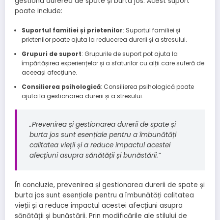
gestiona durerea de spate și burta jos. Acest suport
poate include:
Suportul familiei și prietenilor
: Suportul familiei și
prietenilor poate ajuta la reducerea durerii și a stresului.
Grupuri de suport
: Grupurile de suport pot ajuta la
împărtășirea experiențelor și a sfaturilor cu alții care suferă de
aceeași afecțiune.
Consilierea psihologică
: Consilierea psihologică poate
ajuta la gestionarea durerii și a stresului.
„Prevenirea și gestionarea durerii de spate și
burta jos sunt esențiale pentru a îmbunătăți
calitatea vieții și a reduce impactul acestei
afecțiuni asupra sănătății și bunăstării.”
În concluzie, prevenirea și gestionarea durerii de spate și
burta jos sunt esențiale pentru a îmbunătăți calitatea
vieții și a reduce impactul acestei afecțiuni asupra
sănătății și bunăstării. Prin modificările ale stilului de