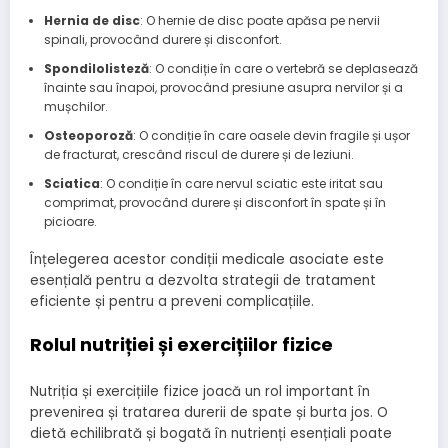
Hernia de disc
: O hernie de disc poate apăsa pe nervii
spinali, provocând durere și disconfort.
Spondilolisteză
: O condiție în care o vertebră se deplasează
înainte sau înapoi, provocând presiune asupra nervilor și a
mușchilor.
Osteoporoză
: O condiție în care oasele devin fragile și ușor
de fracturat, crescând riscul de durere și de leziuni.
Sciatica
: O condiție în care nervul sciatic este iritat sau
comprimat, provocând durere și disconfort în spate și în
picioare.
Înțelegerea acestor condiții medicale asociate este
esențială pentru a dezvolta strategii de tratament
eficiente și pentru a preveni complicațiile.
Rolul nutriției și exercițiilor fizice
Nutriția și exercițiile fizice joacă un rol important în
prevenirea și tratarea durerii de spate și burta jos. O
dietă echilibrată și bogată în nutrienți esențiali poate