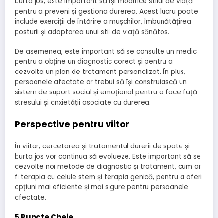
burta jos, este important să își modifice stilul de viață
pentru a preveni și gestiona durerea. Acest lucru poate
include exerciții de întărire a mușchilor, îmbunătățirea
posturii și adoptarea unui stil de viață sănătos.
De asemenea, este important să se consulte un medic
pentru a obține un diagnostic corect și pentru a
dezvolta un plan de tratament personalizat. În plus,
persoanele afectate ar trebui să își construiască un
sistem de suport social și emoțional pentru a face față
stresului și anxietății asociate cu durerea.
Perspective pentru viitor
În viitor, cercetarea și tratamentul durerii de spate și
burta jos vor continua să evolueze. Este important să se
dezvolte noi metode de diagnostic și tratament, cum ar
fi terapia cu celule stem și terapia genică, pentru a oferi
opțiuni mai eficiente și mai sigure pentru persoanele
afectate.
5 Puncte Cheie