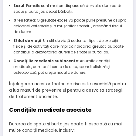
Sexul
: Femeile sunt mai predispuse să dezvolte durerea de
spate și burta jos decât bărbații.
Greutatea
: O greutate excesivă poate pune presiune asupra
coloanei vertebrale și a mușchilor spatelui, crescând riscul
de durere.
Stilul de viață
: Un stil de viață sedentar, lipsit de exerciții
fizice și de activități care implică ridicarea greutăților, poate
contribui la dezvoltarea durerii de spate și burta jos.
Condițiile medicale subiacente
: Anumite condiții
medicale, cum ar fi hernia de disc, spondilolisteză și
osteoporoză, pot crește riscul de durere.
Înțelegerea acestor factori de risc este esențială pentru
a lua măsuri de prevenire și pentru a dezvolta strategii
de tratament eficiente.
Condițiile medicale asociate
Durerea de spate și burta jos poate fi asociată cu mai
multe condiții medicale, inclusiv: