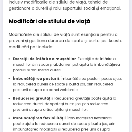
inclusiv modificările ale stilului de viață, tehnici de
gestionare a durerii și rolul suportului social și emoțional.
Modificări ale stilului de viață
Modificările ale stilului de viață sunt esențiale pentru a
preveni și gestiona durerea de spate și burta jos. Aceste
modificări pot include:
Exerciții de întărire a mușchilor
: Exercițiile de întărire a
mușchilor din spate și abdomen pot ajuta la îmbunătățirea
posturii și reducerea durerii.
Îmbunătățirea posturii
: Îmbunătățirea posturii poate ajuta
la reducerea durerii de spate și burta jos, prin reducerea
presiunii asupra coloanei vertebrale.
Reducerea greutății
: Reducerea greutății poate ajuta la
reducerea durerii de spate și burta jos, prin reducerea
presiunii asupra articulațiilor și mușchilor.
Îmbunătățirea flexibilității
: Îmbunătățirea flexibilității
poate ajuta la reducerea durerii de spate și burta jos, prin
îmbunătățirea mobilității și reducerea presiunii asupra