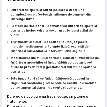
Durerea de spate și burta jos este o afecțiune
complexă care afectează milioane de oameni din
întreaga lume.
Factorii de risc pentru dezvoltarea durerii de spate și
burta jos includ vârsta, sexul, greutatea și stilul de
viață.
Tratamentul durerii de spate și burta jos poate
include medicamente, terapie fizică, exerciții de
întărire a mușchilor și intervenții chirurgicale.
Modificările ale stilului de viață, cum ar fi exercițiile de
întărire a mușchilor și îmbunătățirea posturii, pot
ajuta la prevenirea și gestionarea durerii de spate și
burta jos.
Este important să se îmbunătățească accesul la
îngrijirea medicală și să se reducă costurile asociate
cu tratamentul durerii de spate și burta jos.
Durerea de cap care nu trece: cauze, simptome și
tratamente.
Durerea de coloana între omoplați: cauze, simptome și