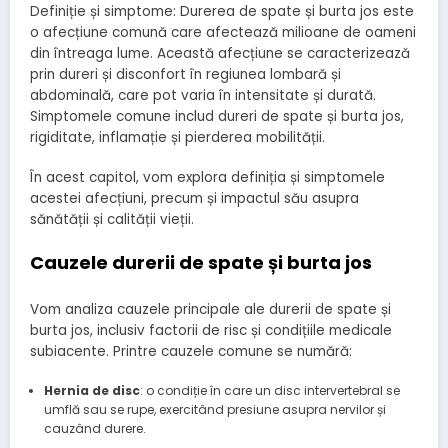
Definiție și simptome: Durerea de spate și burta jos este
o afecțiune comună care afectează milioane de oameni
din întreaga lume. Această afecțiune se caracterizează
prin dureri și disconfort în regiunea lombară și
abdominală, care pot varia în intensitate și durată.
Simptomele comune includ dureri de spate și burta jos,
rigiditate, inflamație și pierderea mobilității.
În acest capitol, vom explora definiția și simptomele
acestei afecțiuni, precum și impactul său asupra
sănătății și calității vieții.
Cauzele durerii de spate și burta jos
Vom analiza cauzele principale ale durerii de spate și
burta jos, inclusiv factorii de risc și condițiile medicale
subiacente. Printre cauzele comune se numără:
Hernia de disc
: o condiție în care un disc intervertebral se
umflă sau se rupe, exercitând presiune asupra nervilor și
cauzând durere.