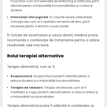
mușchilor, cum ar fi exercițiile de stretching și fortificare, pot fi
utilizate pentru a îmbunătăți funcționalitatea și a reduce
durerea.
Intervenții chirurgicale
: În cazurile severe, intervențiile
chirurgicale, cum ar fi operația de hernie de disc, pot fi
necesare pentru a elimina cauza durerii.
În funcție de severitatea și cauza durerii, medicul poate
recomanda o combinație de tratamente pentru a obține
rezultatele cele mai bune.
Rolul terapiei alternative
Terapia alternativă, cum ar fi:
Acupunctura
: Acupunctura poate fi utilizată pentru a
reduce durerea și a îmbunătăți funcționalitatea.
Terapia de relaxare
: Terapia de relaxare, cum ar fi
meditația și yoga, poate fi utilizată pentru a reduce stresul și
a îmbunătăți funcționalitatea.
Terapia alternativă poate fi utilizată în combinație cu