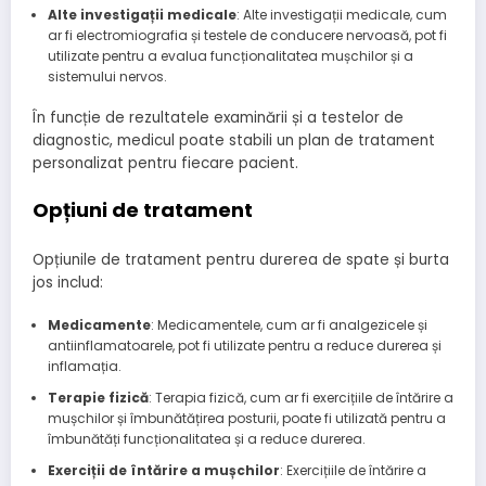
Alte investigații medicale
: Alte investigații medicale, cum
ar fi electromiografia și testele de conducere nervoasă, pot fi
utilizate pentru a evalua funcționalitatea mușchilor și a
sistemului nervos.
În funcție de rezultatele examinării și a testelor de
diagnostic, medicul poate stabili un plan de tratament
personalizat pentru fiecare pacient.
Opțiuni de tratament
Opțiunile de tratament pentru durerea de spate și burta
jos includ:
Medicamente
: Medicamentele, cum ar fi analgezicele și
antiinflamatoarele, pot fi utilizate pentru a reduce durerea și
inflamația.
Terapie fizică
: Terapia fizică, cum ar fi exercițiile de întărire a
mușchilor și îmbunătățirea posturii, poate fi utilizată pentru a
îmbunătăți funcționalitatea și a reduce durerea.
Exerciții de întărire a mușchilor
: Exercițiile de întărire a