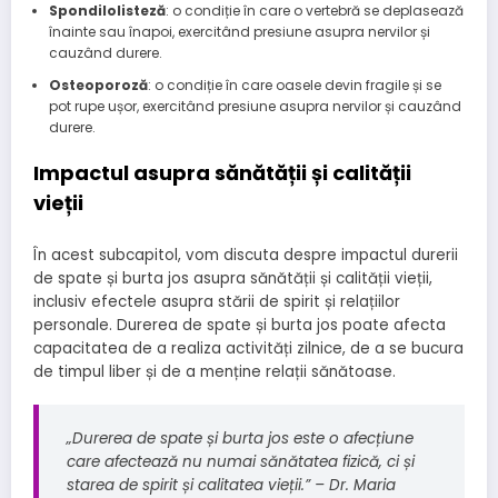
Spondilolisteză
: o condiție în care o vertebră se deplasează
înainte sau înapoi, exercitând presiune asupra nervilor și
cauzând durere.
Osteoporoză
: o condiție în care oasele devin fragile și se
pot rupe ușor, exercitând presiune asupra nervilor și cauzând
durere.
Impactul asupra sănătății și calității
vieții
În acest subcapitol, vom discuta despre impactul durerii
de spate și burta jos asupra sănătății și calității vieții,
inclusiv efectele asupra stării de spirit și relațiilor
personale. Durerea de spate și burta jos poate afecta
capacitatea de a realiza activități zilnice, de a se bucura
de timpul liber și de a menține relații sănătoase.
„Durerea de spate și burta jos este o afecțiune
care afectează nu numai sănătatea fizică, ci și
starea de spirit și calitatea vieții.” – Dr. Maria