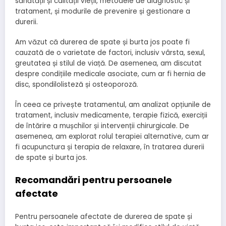
sănătății și calității vieții, metodele de diagnostic și
tratament, și modurile de prevenire și gestionare a
durerii.
Am văzut că durerea de spate și burta jos poate fi
cauzată de o varietate de factori, inclusiv vârsta, sexul,
greutatea și stilul de viață. De asemenea, am discutat
despre condițiile medicale asociate, cum ar fi hernia de
disc, spondilolisteză și osteoporoză.
În ceea ce privește tratamentul, am analizat opțiunile de
tratament, inclusiv medicamente, terapie fizică, exerciții
de întărire a mușchilor și intervenții chirurgicale. De
asemenea, am explorat rolul terapiei alternative, cum ar
fi acupunctura și terapia de relaxare, în tratarea durerii
de spate și burta jos.
Recomandări pentru persoanele
afectate
Pentru persoanele afectate de durerea de spate și