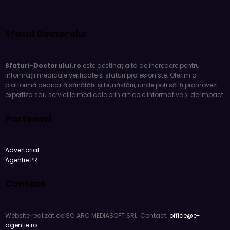
Sfatul Doctorului
Sfaturi-Doctorului.ro
este destinația ta de încredere pentru
informații medicale verificate și sfaturi profesioniste. Oferim o
platformă dedicată sănătății și bunăstării, unde poți să îți promovezi
expertiza sau serviciile medicale prin articole informative și de impact.
Parteneri
Advertorial
Agentie PR
Contact
Website realizat de SC ARC MEDIASOFT SRL. Contact:
office@e-
agentie.ro