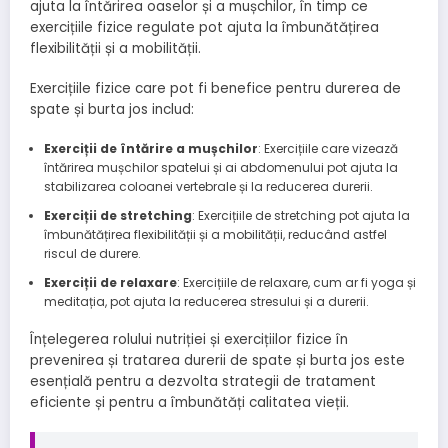
ajuta la întărirea oaselor și a mușchilor, în timp ce
exercițiile fizice regulate pot ajuta la îmbunătățirea
flexibilității și a mobilității.
Exercițiile fizice care pot fi benefice pentru durerea de
spate și burta jos includ:
Exerciții de întărire a mușchilor
: Exercițiile care vizează
întărirea mușchilor spatelui și ai abdomenului pot ajuta la
stabilizarea coloanei vertebrale și la reducerea durerii.
Exerciții de stretching
: Exercițiile de stretching pot ajuta la
îmbunătățirea flexibilității și a mobilității, reducând astfel
riscul de durere.
Exerciții de relaxare
: Exercițiile de relaxare, cum ar fi yoga și
meditația, pot ajuta la reducerea stresului și a durerii.
Înțelegerea rolului nutriției și exercițiilor fizice în
prevenirea și tratarea durerii de spate și burta jos este
esențială pentru a dezvolta strategii de tratament
eficiente și pentru a îmbunătăți calitatea vieții.