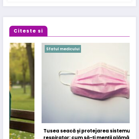
Citeste si
Sfatul medicului
Tusea seacă și protejarea sistemului
respirator: cum să-ți menții plămânii sănătoși