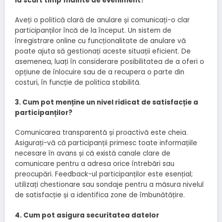
la scurt timp înainte de eveniment?
Aveți o politică clară de anulare și comunicați-o clar
participanților încă de la început. Un sistem de
înregistrare online cu funcționalitate de anulare vă
poate ajuta să gestionați aceste situații eficient. De
asemenea, luați în considerare posibilitatea de a oferi o
opțiune de înlocuire sau de a recupera o parte din
costuri, în funcție de politica stabilită.
3. Cum pot menține un nivel ridicat de satisfacție a
participanților?
Comunicarea transparentă și proactivă este cheia.
Asigurați-vă că participanții primesc toate informațiile
necesare în avans și că există canale clare de
comunicare pentru a adresa orice întrebări sau
preocupări. Feedback-ul participanților este esențial;
utilizați chestionare sau sondaje pentru a măsura nivelul
de satisfacție și a identifica zone de îmbunătățire.
4. Cum pot asigura securitatea datelor