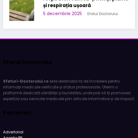
și respirația ușoară
5 decembrie 2025
Sfatul Doctorului
Sfatul Doctorului
Sfaturi-Doctorului.ro
este destinația ta de încredere pentru
informații medicale verificate și sfaturi profesioniste. Oferim o
platformă dedicată sănătății și bunăstării, unde poți să îți promovezi
expertiza sau serviciile medicale prin articole informative și de impact.
Parteneri
Advertorial
Agentie PR