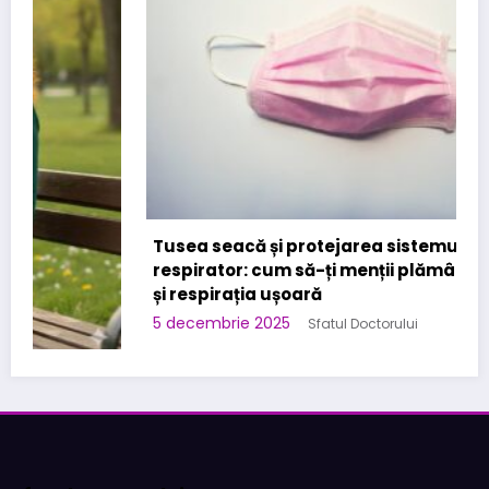
Tusea seacă și protejarea sistemului
respirator: cum să-ți menții plămânii sănătoși
și respirația ușoară
5 decembrie 2025
Sfatul Doctorului