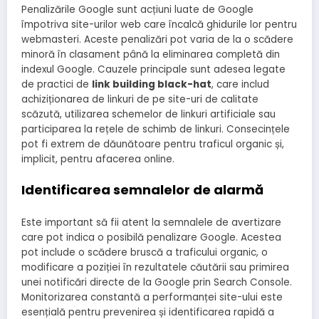
Penalizările Google sunt acțiuni luate de Google
împotriva site-urilor web care încalcă ghidurile lor pentru
webmasteri. Aceste penalizări pot varia de la o scădere
minoră în clasament până la eliminarea completă din
indexul Google. Cauzele principale sunt adesea legate
de practici de
link building black-hat
, care includ
achiziționarea de linkuri de pe site-uri de calitate
scăzută, utilizarea schemelor de linkuri artificiale sau
participarea la rețele de schimb de linkuri. Consecințele
pot fi extrem de dăunătoare pentru traficul organic și,
implicit, pentru afacerea online.
Identificarea semnalelor de alarmă
Este important să fii atent la semnalele de avertizare
care pot indica o posibilă penalizare Google. Acestea
pot include o scădere bruscă a traficului organic, o
modificare a poziției în rezultatele căutării sau primirea
unei notificări directe de la Google prin Search Console.
Monitorizarea constantă a performanței site-ului este
esențială pentru prevenirea și identificarea rapidă a