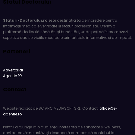
Sfatul Doctorului
Sfaturi-Doctorului.ro
este destinația ta de încredere pentru
informații medicale verificate și sfaturi profesioniste. Oferim o
platformă dedicată sănătății și bunăstării, unde poți să îți promovezi
expertiza sau serviciile medicale prin articole informative și de impact.
Parteneri
Advertorial
Agentie PR
Contact
Website realizat de SC ARC MEDIASOFT SRL. Contact:
office@e-
agentie.ro
Pentru a ajunge la o audiență interesată de sănătate și wellness,
contactează-ne astăzi și descoperă cum poți să contribui la