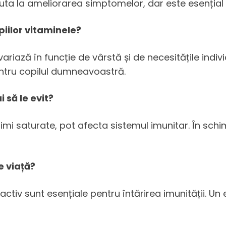
juta la ameliorarea simptomelor, dar este esențial s
piilor vitaminele?
iază în funcție de vârstă și de necesitățile indiv
ntru copilul dumneavoastră.
 să le evit?
mi saturate, pot afecta sistemul imunitar. În schim
e viață?
activ sunt esențiale pentru întărirea imunității. Un 