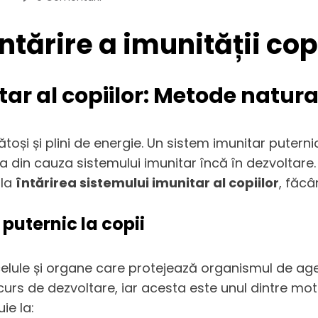
tărire a imunității cop
ar al copiilor: Metode natura
nătoși și plini de energie. Un sistem imunitar puterni
stea din cauza sistemului imunitar încă în dezvoltar
 la
întărirea sistemului imunitar al copiilor
, făcâ
puternic la copii
ule și organe care protejează organismul de agenții
în curs de dezvoltare, iar acesta este unul dintre m
ie la: