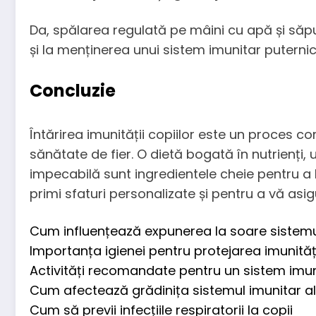
Da, spălarea regulată pe mâini cu apă și săpun
și la menținerea unui sistem imunitar puternic
Concluzie
Întărirea imunității copiilor este un proces com
sănătate de fier. O dietă bogată în nutrienți,
impecabilă sunt ingredientele cheie pentru a 
primi sfaturi personalizate și pentru a vă asi
Cum influențează expunerea la soare sistemul
Importanța igienei pentru protejarea imunități
Activități recomandate pentru un sistem imun
Cum afectează grădinița sistemul imunitar al 
Cum să previi infecțiile respiratorii la copii