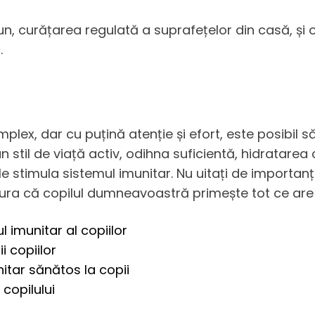
, curățarea regulată a suprafețelor din casă, și o 
.
plex, dar cu puțină atenție și efort, este posibil să
 un stil de viață activ, odihna suficientă, hidratar
le stimula sistemul imunitar. Nu uitați de importan
gura că copilul dumneavoastră primește tot ce are n
 imunitar al copiilor
i copiilor
itar sănătos la copii
copilului