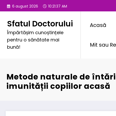
Sari
6 august 2026
10:21:39 AM
la
conținut
Sfatul Doctorului
Acasă
Împărtășim cunoștințele
pentru o sănătate mai
Mit sau Re
bună!
Metode naturale de întări
imunității copiilor acasă