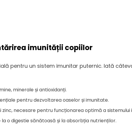
tărirea imunității copiilor
cială pentru un sistem imunitar puternic. Iată cât
ine, minerale și antioxidanți.
sențiale pentru dezvoltarea oaselor și imunitate.
 și zinc, necesare pentru funcționarea optimă a sistemului 
la o digestie sănătoasă și la absorbția nutrienților.