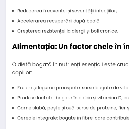
Reducerea frecvenței și severității infecțiilor;
Accelerarea recuperării după boală;
Creșterea rezistenței la alergii și boli cronice.
Alimentația: Un factor cheie în în
O dietă bogată în nutrienți esențiali este cru
copiilor:
Fructe și legume proaspete: surse bogate de vitam
Produse lactate: bogate în calciu și vitamina D, e
Carne slabă, pește și ouă: surse de proteine, fier
Cereale integrale: bogate în fibre, care contribuie 