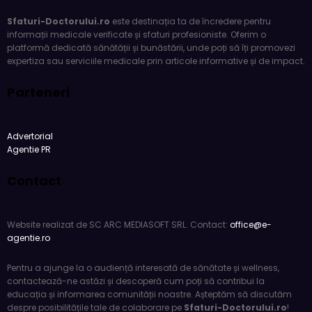
Sfaturi-Doctorului.ro
este destinația ta de încredere pentru
informații medicale verificate și sfaturi profesioniste. Oferim o
platformă dedicată sănătății și bunăstării, unde poți să îți promovezi
expertiza sau serviciile medicale prin articole informative și de impact.
Parteneri
Advertorial
Agentie PR
Contact
Website realizat de SC ARC MEDIASOFT SRL. Contact:
office@e-
agentie.ro
Pentru a ajunge la o audiență interesată de sănătate și wellness,
contactează-ne astăzi și descoperă cum poți să contribui la
educația și informarea comunității noastre. Așteptăm să discutăm
despre posibilitățile tale de colaborare pe
Sfaturi-Doctorului.ro
!