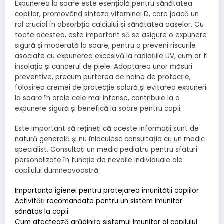
Expunerea la soare este esențială pentru sănătatea
copiilor, promovând sinteza vitaminei D, care joacă un
rol crucial în absorbția calciului și sănătatea oaselor. Cu
toate acestea, este important să se asigure o expunere
sigură și moderată la soare, pentru a preveni riscurile
asociate cu expunerea excesivă la radiațiile UV, cum ar fi
insolația și cancerul de piele. Adoptarea unor măsuri
preventive, precum purtarea de haine de protecție,
folosirea cremei de protecție solară și evitarea expunerii
la soare în orele cele mai intense, contribuie la o
expunere sigură și benefică la soare pentru copii.
Este important să rețineți că aceste informații sunt de
natură generală și nu înlocuiesc consultația cu un medic
specialist. Consultați un medic pediatru pentru sfaturi
personalizate în funcție de nevoile individuale ale
copilului dumneavoastră.
Importanța igienei pentru protejarea imunității copiilor
Activități recomandate pentru un sistem imunitar
sănătos la copii
Cum afectează grădinița sistemul imunitar al copilului