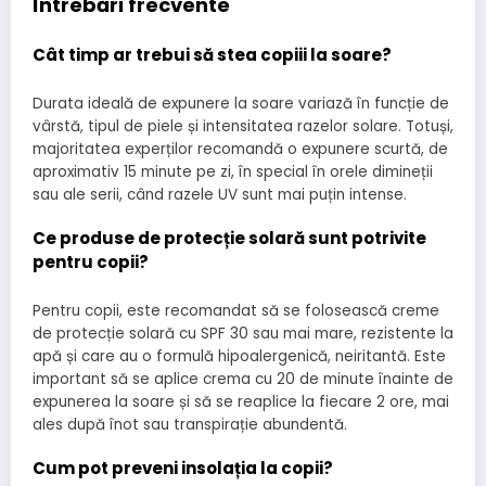
Întrebări frecvente
Cât timp ar trebui să stea copiii la soare?
Durata ideală de expunere la soare variază în funcție de
vârstă, tipul de piele și intensitatea razelor solare. Totuși,
majoritatea experților recomandă o expunere scurtă, de
aproximativ 15 minute pe zi, în special în orele dimineții
sau ale serii, când razele UV sunt mai puțin intense.
Ce produse de protecție solară sunt potrivite
pentru copii?
Pentru copii, este recomandat să se folosească creme
de protecție solară cu SPF 30 sau mai mare, rezistente la
apă și care au o formulă hipoalergenică, neiritantă. Este
important să se aplice crema cu 20 de minute înainte de
expunerea la soare și să se reaplice la fiecare 2 ore, mai
ales după înot sau transpirație abundentă.
Cum pot preveni insolația la copii?