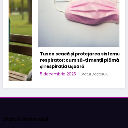
Tusea seacă și protejarea sistemului
respirator: cum să-ți menții plămânii sănătoși
și respirația ușoară
5 decembrie 2025
Sfatul Doctorului
Sfatul Doctorului