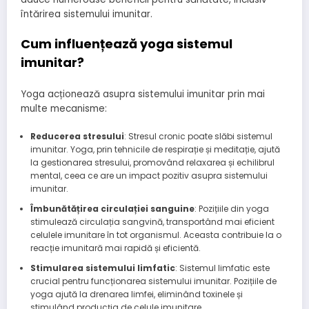
întărirea sistemului imunitar.
Cum influențează yoga sistemul
imunitar?
Yoga acționează asupra sistemului imunitar prin mai
multe mecanisme:
Reducerea stresului
: Stresul cronic poate slăbi sistemul
imunitar. Yoga, prin tehnicile de respirație și meditație, ajută
la gestionarea stresului, promovând relaxarea și echilibrul
mental, ceea ce are un impact pozitiv asupra sistemului
imunitar.
Îmbunătățirea circulației sanguine
: Pozițiile din yoga
stimulează circulația sangvină, transportând mai eficient
celulele imunitare în tot organismul. Aceasta contribuie la o
reacție imunitară mai rapidă și eficientă.
Stimularea sistemului limfatic
: Sistemul limfatic este
crucial pentru funcționarea sistemului imunitar. Pozițiile de
yoga ajută la drenarea limfei, eliminând toxinele și
stimulând producția de celule imunitare.