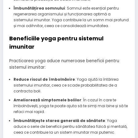
Îmbunătățirea somnului
: Somnul este esențial pentru
regenerarea organismului și funcționarea optimă a
sistemului imunitar. Yoga contribuie la un somn mai profund
și mai odihnitor, ceea ce consolidează imunitatea.
Beneficiile yoga pentru sistemul
imunitar
Practicarea yoga aduce numeroase beneficii pentru
sistemul imunitar:
Reduce riscul de îmbolnăvire
: Yoga ajută la întărirea
sistemului imunitar, ceea ce scade probabilitatea de a
contracta boli.
Ameliorează simptomele bolilor
: În cazul în care te
îmbolnăvești, yoga te poate ajuta să te simți mai bine și să te
refaci mai rapid.
Îmbunătățește starea generală de sănătate
: Yoga
aduce o serie de beneficii pentru sănătatea fizică și mentală,
ceea ce contribuie la un sistem imunitar mai puternic.