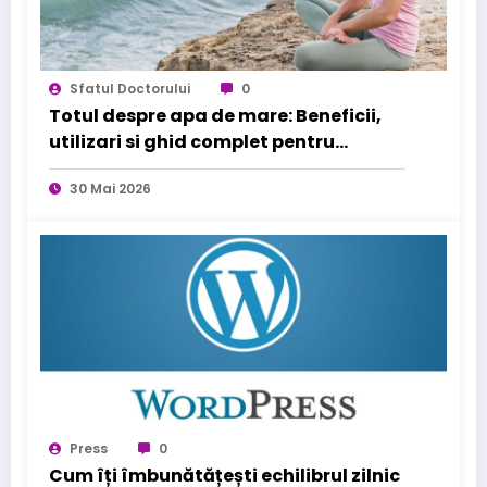
Sfatul Doctorului
0
Totul despre apa de mare: Beneficii,
utilizari si ghid complet pentru
sanatatea familiei tale
30 Mai 2026
Press
0
Cum îți îmbunătățești echilibrul zilnic