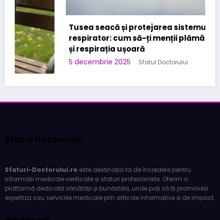
Tusea seacă și protejarea sistemului
respirator: cum să-ți menții plămânii sănătoși
și respirația ușoară
5 decembrie 2025
Sfatul Doctorului
Sfatul Doctorului
Sfaturi-Doctorului.ro
este destinația ta de încredere pentru
informații medicale verificate și sfaturi profesioniste. Oferim o
platformă dedicată sănătății și bunăstării, unde poți să îți promovezi
expertiza sau serviciile medicale prin articole informative și de impact.
Parteneri