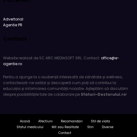
Advertorial
Agentie PR
Contact
Website realizat de SC ARC MEDIASOFT SRL. Contact:
office@e-
agentie.ro
Pentru a ajunge la o audiență interesată de sănătate și wellness,
contactează-ne astăzi și descoperă cum poți să contribui la
educația și informarea comunității noastre. Așteptăm să discutăm
despre posibilitățile tale de colaborare pe
Sfaturi-Doctorului.ro
!
Acasă
Afectiuni
Recomandari
Stil de viata
Sfatul medicului
Mit sau Realitate
Stiri
Diverse
Contact