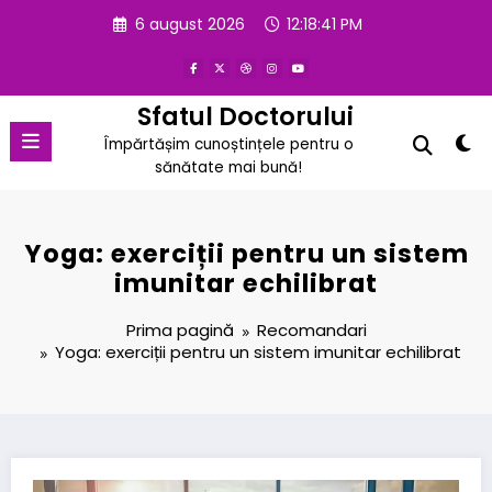
Sari
6 august 2026
12:18:41 PM
la
conținut
Sfatul Doctorului
Împărtășim cunoștințele pentru o
sănătate mai bună!
Yoga: exerciții pentru un sistem
imunitar echilibrat
Prima pagină
Recomandari
Yoga: exerciții pentru un sistem imunitar echilibrat