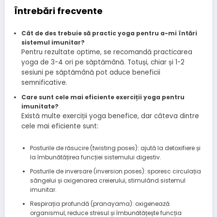
Întrebări frecvente
Cât de des trebuie să practic yoga pentru a-mi întări
sistemul imunitar?
Pentru rezultate optime, se recomandă practicarea
yoga de 3-4 ori pe săptămână. Totuși, chiar și 1-2
sesiuni pe săptămână pot aduce beneficii
semnificative.
Care sunt cele mai eficiente exerciții yoga pentru
imunitate?
Există multe exerciții yoga benefice, dar câteva dintre
cele mai eficiente sunt:
Posturile de răsucire (twisting poses): ajută la detoxifiere și
la îmbunătățirea funcției sistemului digestiv.
Posturile de inversare (inversion poses): sporesc circulația
sângelui și oxigenarea creierului, stimulând sistemul
imunitar.
Respirația profundă (pranayama): oxigenează
organismul, reduce stresul și îmbunătățește funcția