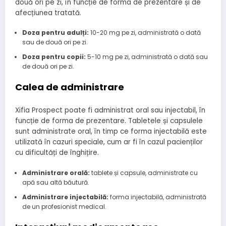
două ori pe zi, în funcție de forma de prezentare și de
afecțiunea tratată.
Doza pentru adulți:
10-20 mg pe zi, administrată o dată
sau de două ori pe zi.
Doza pentru copii:
5-10 mg pe zi, administrată o dată sau
de două ori pe zi.
Calea de administrare
Xifia Prospect poate fi administrat oral sau injectabil, în
funcție de forma de prezentare. Tabletele și capsulele
sunt administrate oral, în timp ce forma injectabilă este
utilizată în cazuri speciale, cum ar fi în cazul pacienților
cu dificultăți de înghițire.
Administrare orală:
tablete și capsule, administrate cu
apă sau altă băutură.
Administrare injectabilă:
forma injectabilă, administrată
de un profesionist medical.