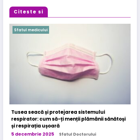
Citeste si
Sfatul medicului
Cabinet Stomatologic specializat in Urgente
Stomatologice – interventii rapide in Bucuresti
la Kirilova Dent
oși
3 noiembrie 2025
Sfatul Doctorului