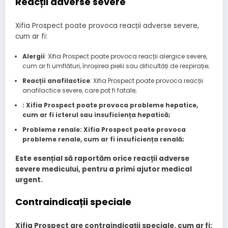
Reacții adverse severe
Xifia Prospect poate provoca reacții adverse severe,
cum ar fi:
Alergii
: Xifia Prospect poate provoca reacții alergice severe,
cum ar fi umflături, înroșirea pielii sau dificultăți de respirație;
Reacții anafilactice
: Xifia Prospect poate provoca reacții
anafilactice severe, care pot fi fatale;
: Xifia Prospect poate provoca probleme hepatice,
cum ar fi icterul sau insuficiența hepatică;
Probleme renale
: Xifia Prospect poate provoca
probleme renale, cum ar fi insuficiența renală;
Este esențial să raportăm orice reacții adverse
severe medicului, pentru a primi ajutor medical
urgent.
Contraindicații speciale
Xifia Prospect are contraindicații speciale, cum ar fi: