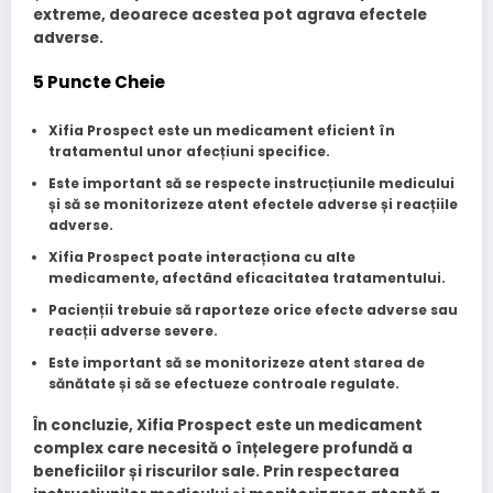
extreme, deoarece acestea pot agrava efectele
adverse.
5 Puncte Cheie
Xifia Prospect este un medicament eficient în
tratamentul unor afecțiuni specifice.
Este important să se respecte instrucțiunile medicului
și să se monitorizeze atent efectele adverse și reacțiile
adverse.
Xifia Prospect poate interacționa cu alte
medicamente, afectând eficacitatea tratamentului.
Pacienții trebuie să raporteze orice efecte adverse sau
reacții adverse severe.
Este important să se monitorizeze atent starea de
sănătate și să se efectueze controale regulate.
În concluzie, Xifia Prospect este un medicament
complex care necesită o înțelegere profundă a
beneficiilor și riscurilor sale. Prin respectarea