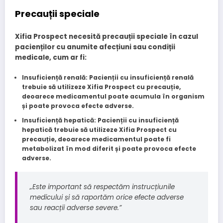
Precauții speciale
Xifia Prospect necesită precauții speciale în cazul
pacienților cu anumite afecțiuni sau condiții
medicale, cum ar fi:
Insuficiență renală
: Pacienții cu insuficiență renală
trebuie să utilizeze Xifia Prospect cu precauție,
deoarece medicamentul poate acumula în organism
și poate provoca efecte adverse.
Insuficiență hepatică
: Pacienții cu insuficiență
hepatică trebuie să utilizeze Xifia Prospect cu
precauție, deoarece medicamentul poate fi
metabolizat în mod diferit și poate provoca efecte
adverse.
„Este important să respectăm instrucțiunile
medicului și să raportăm orice efecte adverse
sau reacții adverse severe.”