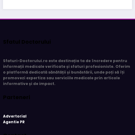
Sfatul Doctorului
Sfaturi-Doctorului.ro
este destinația ta de încredere pentru
informații medicale verificate și sfaturi profesioniste. Oferim
o platformă dedicată sănătății și bunăstării, unde poți să îți
promovezi expertiza sau serviciile medicale prin articole
informative și de impact.
Parteneri
Advertorial
Agentie PR
Contact