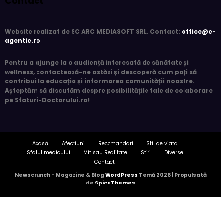
Website realizat de SC ARC MEDIASOFT SRL. Contact:
office@e-
agentie.ro
Pentru a ajunge la o audiență interesată de sănătate și
wellness, contactează-ne astăzi și descoperă cum poți să
contribui la educația și informarea comunității noastre.
Așteptăm să discutăm despre posibilitățile tale de colaborare
pe
Sfaturi-Doctorului.ro
!
Acasă
Afectiuni
Recomandari
Stil de viata
Sfatul medicului
Mit sau Realitate
Stiri
Diverse
Contact
Newscrunch - Magazine & Blog
WordPress
Temă 2026 | Propulsată
de
SpiceThemes