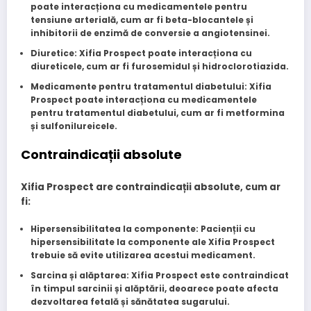
poate interacționa cu medicamentele pentru
tensiune arterială, cum ar fi beta-blocantele și
inhibitorii de enzimă de conversie a angiotensinei.
Diuretice
: Xifia Prospect poate interacționa cu
diureticele, cum ar fi furosemidul și hidroclorotiazida.
Medicamente pentru tratamentul diabetului
: Xifia
Prospect poate interacționa cu medicamentele
pentru tratamentul diabetului, cum ar fi metformina
și sulfonilureicele.
Contraindicații absolute
Xifia Prospect are contraindicații absolute, cum ar
fi:
Hipersensibilitatea la componente
: Pacienții cu
hipersensibilitate la componente ale Xifia Prospect
trebuie să evite utilizarea acestui medicament.
Sarcina și alăptarea
: Xifia Prospect este contraindicat
în timpul sarcinii și alăptării, deoarece poate afecta
dezvoltarea fetală și sănătatea sugarului.