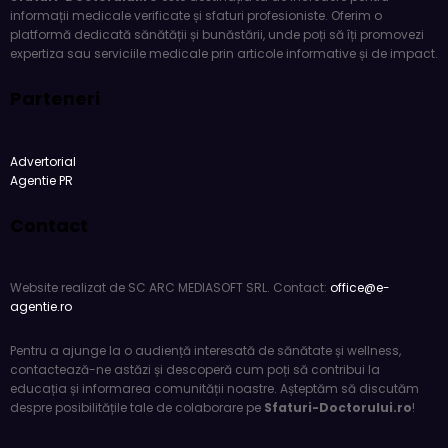
informații medicale verificate și sfaturi profesioniste. Oferim o
platformă dedicată sănătății și bunăstării, unde poți să îți promovezi
expertiza sau serviciile medicale prin articole informative și de impact.
Parteneri
Advertorial
Agentie PR
Contact
Website realizat de SC ARC MEDIASOFT SRL. Contact:
office@e-
agentie.ro
Pentru a ajunge la o audiență interesată de sănătate și wellness,
contactează-ne astăzi și descoperă cum poți să contribui la
educația și informarea comunității noastre. Așteptăm să discutăm
despre posibilitățile tale de colaborare pe
Sfaturi-Doctorului.ro
!