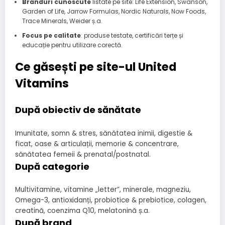
Branduri cunoscute
listate pe site: Life Extension, Swanson,
Garden of Life, Jarrow Formulas, Nordic Naturals, Now Foods,
Trace Minerals, Weider ș.a.
Focus pe calitate
: produse testate, certificări terțe și
educație pentru utilizare corectă.
Ce găsești pe site-ul United
Vitamins
După obiectiv de sănătate
Imunitate, somn & stres, sănătatea inimii, digestie &
ficat, oase & articulații, memorie & concentrare,
sănătatea femeii & prenatal/postnatal.
După categorie
Multivitamine, vitamine „letter”, minerale, magneziu,
Omega-3, antioxidanți, probiotice & prebiotice, colagen,
creatină, coenzima Q10, melatonină ș.a.
După brand