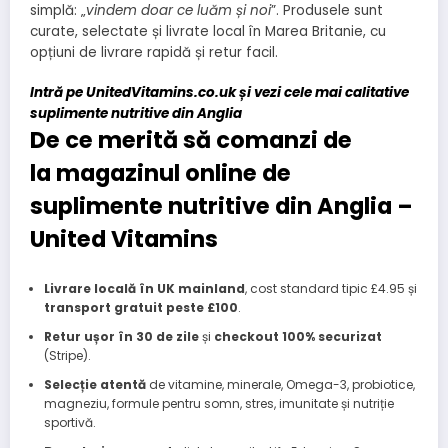
simplă: „
vindem doar ce luăm și noi
”. Produsele sunt
curate, selectate și livrate local în Marea Britanie, cu
opțiuni de livrare rapidă și retur facil.
Intră pe UnitedVitamins.co.uk și vezi cele mai calitative
suplimente nutritive din Anglia
De ce merită să comanzi de
la magazinul online de
suplimente nutritive din Anglia –
United Vitamins
Livrare locală în UK mainland
, cost standard tipic
£4.95
și
transport gratuit peste £100
.
Retur ușor în 30 de zile
și
checkout 100% securizat
(Stripe).
Selecție atentă
de vitamine, minerale, Omega-3, probiotice,
magneziu, formule pentru somn, stres, imunitate și nutriție
sportivă.