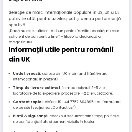
Selecție de mărci internaționale populare în US, UK și UE,
potrivite atât pentru uz zilnic, cât și pentru performanță
sportivă.
„Dacă nu este suficient de bun pentru familia noastră, nu este
suficient de bun pentru tine.” – filosofia declarată a
magazinului
Informații utile pentru românii
din UK
Unde livrează:
adrese din UK mainland (fără livrare
internațională în prezent).
Timp de livrare estimat:
în mod obișnuit 2–5 zile
lucrătoare de la expediere; procesare 1–2 zile lucrătoare.
Contact rapid:
telefon UK +44 7757 604895 sau formularul
de pe site (secțiunea „Contact us”).
Plată & siguranță:
checkout securizat prin Stripe; politicile
de confidențialitate și termeni vizibile în footer.