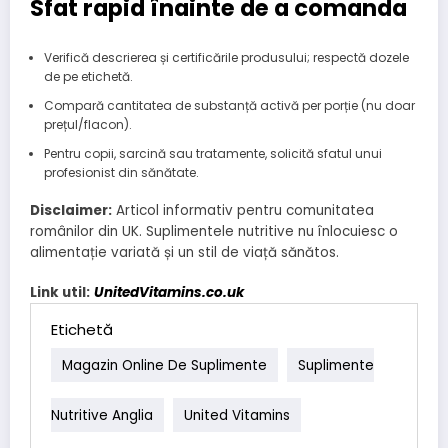
Sfat rapid înainte de a comanda
Verifică descrierea și certificările produsului; respectă dozele
de pe etichetă.
Compară cantitatea de substanță activă per porție (nu doar
prețul/flacon).
Pentru copii, sarcină sau tratamente, solicită sfatul unui
profesionist din sănătate.
Disclaimer:
Articol informativ pentru comunitatea
românilor din UK. Suplimentele nutritive nu înlocuiesc o
alimentație variată și un stil de viață sănătos.
Link util:
UnitedVitamins.co.uk
Etichetă
Magazin Online De Suplimente
Suplimente
Nutritive Anglia
United Vitamins