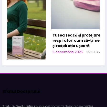
Tusea seacă și protejarea sistemului
respirator: cum să-ți menții plămânii sănătoși
și respirația ușoară
5 decembrie 2025
Sfatul Doctorului
a
Sfatul Doctorului
Sfaturi-Doctorului.ro
este destinația ta de încredere pentru