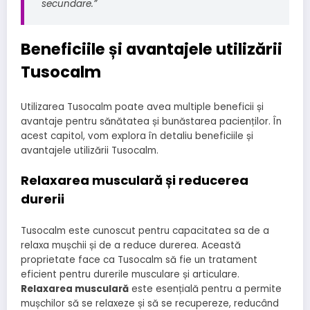
secundare.”
Beneficiile și avantajele utilizării
Tusocalm
Utilizarea Tusocalm poate avea multiple beneficii și
avantaje pentru sănătatea și bunăstarea pacienților. În
acest capitol, vom explora în detaliu beneficiile și
avantajele utilizării Tusocalm.
Relaxarea musculară și reducerea
durerii
Tusocalm este cunoscut pentru capacitatea sa de a
relaxa mușchii și de a reduce durerea. Această
proprietate face ca Tusocalm să fie un tratament
eficient pentru durerile musculare și articulare.
Relaxarea musculară
este esențială pentru a permite
mușchilor să se relaxeze și să se recupereze, reducând