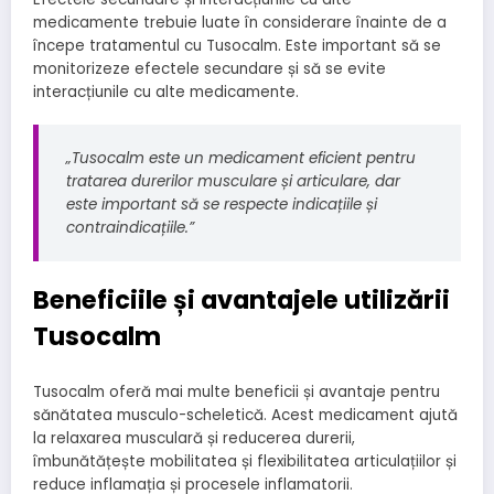
medicamente trebuie luate în considerare înainte de a
începe tratamentul cu Tusocalm. Este important să se
monitorizeze efectele secundare și să se evite
interacțiunile cu alte medicamente.
„Tusocalm este un medicament eficient pentru
tratarea durerilor musculare și articulare, dar
este important să se respecte indicațiile și
contraindicațiile.”
Beneficiile și avantajele utilizării
Tusocalm
Tusocalm oferă mai multe beneficii și avantaje pentru
sănătatea musculo-scheletică. Acest medicament ajută
la relaxarea musculară și reducerea durerii,
îmbunătățește mobilitatea și flexibilitatea articulațiilor și
reduce inflamația și procesele inflamatorii.