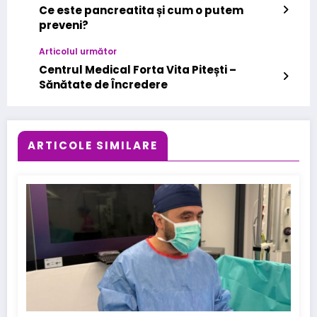
Ce este pancreatita și cum o putem
preveni?
Articolul următor
Centrul Medical Forta Vita Pitești –
Sănătate de Încredere
ARTICOLE SIMILARE