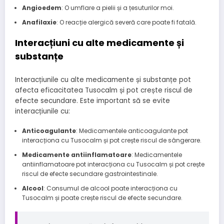
Angioedem
: O umflare a pielii și a țesuturilor moi.
Anafilaxie
: O reacție alergică severă care poate fi fatală.
Interacțiuni cu alte medicamente și
substanțe
Interacțiunile cu alte medicamente și substanțe pot
afecta eficacitatea Tusocalm și pot crește riscul de
efecte secundare. Este important să se evite
interacțiunile cu:
Anticoagulante
: Medicamentele anticoagulante pot
interacționa cu Tusocalm și pot crește riscul de sângerare.
Medicamente antiinflamatoare
: Medicamentele
antiinflamatoare pot interacționa cu Tusocalm și pot crește
riscul de efecte secundare gastrointestinale.
Alcool
: Consumul de alcool poate interacționa cu
Tusocalm și poate crește riscul de efecte secundare.