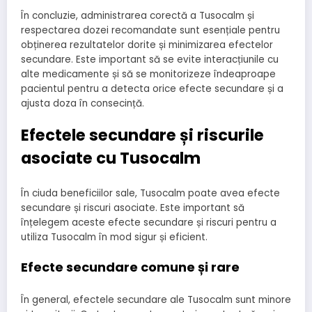
În concluzie, administrarea corectă a Tusocalm și
respectarea dozei recomandate sunt esențiale pentru
obținerea rezultatelor dorite și minimizarea efectelor
secundare. Este important să se evite interacțiunile cu
alte medicamente și să se monitorizeze îndeaproape
pacientul pentru a detecta orice efecte secundare și a
ajusta doza în consecință.
Efectele secundare și riscurile
asociate cu Tusocalm
În ciuda beneficiilor sale, Tusocalm poate avea efecte
secundare și riscuri asociate. Este important să
înțelegem aceste efecte secundare și riscuri pentru a
utiliza Tusocalm în mod sigur și eficient.
Efecte secundare comune și rare
În general, efectele secundare ale Tusocalm sunt minore