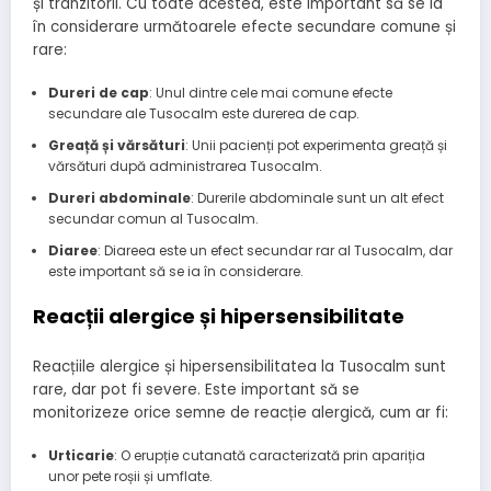
și tranzitorii. Cu toate acestea, este important să se ia
în considerare următoarele efecte secundare comune și
rare:
Dureri de cap
: Unul dintre cele mai comune efecte
secundare ale Tusocalm este durerea de cap.
Greață și vărsături
: Unii pacienți pot experimenta greață și
vărsături după administrarea Tusocalm.
Dureri abdominale
: Durerile abdominale sunt un alt efect
secundar comun al Tusocalm.
Diaree
: Diareea este un efect secundar rar al Tusocalm, dar
este important să se ia în considerare.
Reacții alergice și hipersensibilitate
Reacțiile alergice și hipersensibilitatea la Tusocalm sunt
rare, dar pot fi severe. Este important să se
monitorizeze orice semne de reacție alergică, cum ar fi:
Urticarie
: O erupție cutanată caracterizată prin apariția
unor pete roșii și umflate.