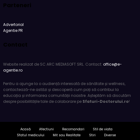
Parteneri
Advertorial
Agentie PR
Contact
Website realizat de SC ARC MEDIASOFT SRL. Contact:
office@e-
agentie.ro
Pentru a ajunge la o audiență interesată de sănătate și wellness,
contactează-ne astăzi și descoperă cum poți să contribui la
educația și informarea comunității noastre. Așteptăm să discutăm
despre posibilitățile tale de colaborare pe
Sfaturi-Doctorului.ro
!
Acasă
Afectiuni
Recomandari
Stil de viata
Sfatul medicului
Mit sau Realitate
Stiri
Diverse
Contact