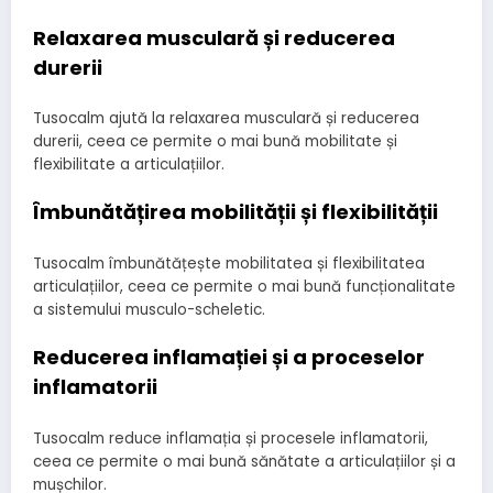
Relaxarea musculară și reducerea
durerii
Tusocalm ajută la relaxarea musculară și reducerea
durerii, ceea ce permite o mai bună mobilitate și
flexibilitate a articulațiilor.
Îmbunătățirea mobilității și flexibilității
Tusocalm îmbunătățește mobilitatea și flexibilitatea
articulațiilor, ceea ce permite o mai bună funcționalitate
a sistemului musculo-scheletic.
Reducerea inflamației și a proceselor
inflamatorii
Tusocalm reduce inflamația și procesele inflamatorii,
ceea ce permite o mai bună sănătate a articulațiilor și a
mușchilor.