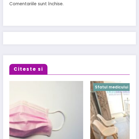
Comentariile sunt închise.
Citeste si
Sfatul medicului