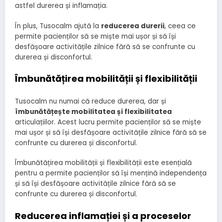
astfel durerea și inflamația.
În plus, Tusocalm ajută la
reducerea durerii
, ceea ce
permite pacienților să se miște mai ușor și să își
desfășoare activitățile zilnice fără să se confrunte cu
durerea și disconfortul.
Îmbunătățirea mobilității și flexibilității
Tusocalm nu numai că reduce durerea, dar și
îmbunătățește mobilitatea și flexibilitatea
articulațiilor. Acest lucru permite pacienților să se miște
mai ușor și să își desfășoare activitățile zilnice fără să se
confrunte cu durerea și disconfortul.
Îmbunătățirea mobilității și flexibilității este esențială
pentru a permite pacienților să își mențină independența
și să își desfășoare activitățile zilnice fără să se
confrunte cu durerea și disconfortul.
Reducerea inflamației și a proceselor