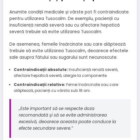
Anumite condiții medicale și vârste pot fi contraindicate
pentru utilizarea Tusocalm. De exemplu, pacienții cu
insuficiență renală severă sau cu afectare hepatică
severă trebuie să evite utilizarea Tusocalm.
De asemenea, femeile însărcinate sau care alăptează
trebuie să evite utilizarea Tusocalm, deoarece efectele
sale asupra fătului sau sugarului sunt necunoscute.
Contraindicații absolute:
Insuficiență renală severă,
afectare hepatică severă, alergie la componente.
Contraindicații relative:
Femei însărcinate sau care
alăptează, pacienți cu vârsta sub 18 ani.
„Este important să se respecte doza
recomandată și să se evite administrarea
excesivă, deoarece aceasta poate conduce la
efecte secundare severe.”