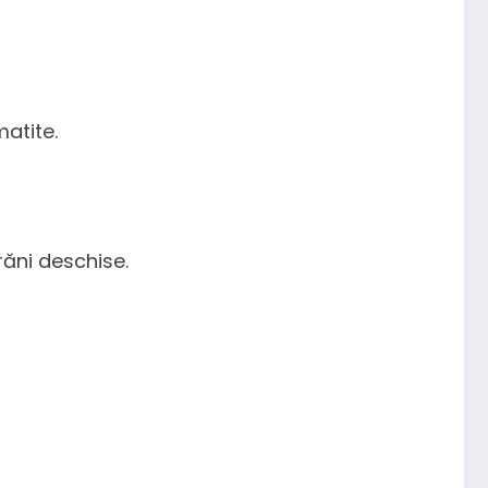
matite.
răni deschise.