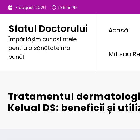
Sari
7 august 2026
1:36:16 PM
la
conținut
Sfatul Doctorului
Acasă
Împărtășim cunoștințele
pentru o sănătate mai
Mit sau Re
bună!
Tratamentul dermatolog
Kelual DS: beneficii și util