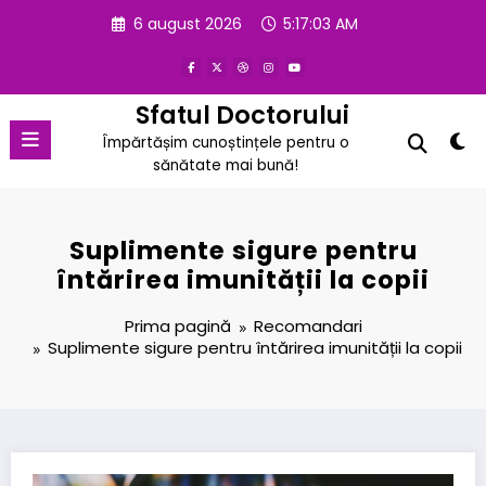
Sari
6 august 2026
5:17:03 AM
la
conținut
Sfatul Doctorului
Împărtășim cunoștințele pentru o
sănătate mai bună!
Suplimente sigure pentru
întărirea imunității la copii
Prima pagină
Recomandari
Suplimente sigure pentru întărirea imunității la copii