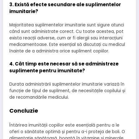
3. Există efecte secundare ale suplimentelor
imunitarie?
Majoritatea suplimentelor imunitarie sunt sigure atunci
când sunt administrate corect. Cu toate acestea, pot
exista reacții adverse, cum ar fi alergii sau interacțiuni
medicamentoase. Este esențial să discutați cu medicul
înainte de a administra orice supliment copiilor.
4. Cât timp este necesar să se administreze
suplimente pentru imunitate?
Durata administrării suplimentelor imunitarie variază în
funcție de tipul de supliment, de necesitățile copilului și
de recomandările medicului.
Concluzie
Întărirea imunității copiilor este esențială pentru a le
oferi o sănătate optimă și pentru a-i proteja de boli. O
alimentație sănătoasă, bogată în vitamine și minerale,