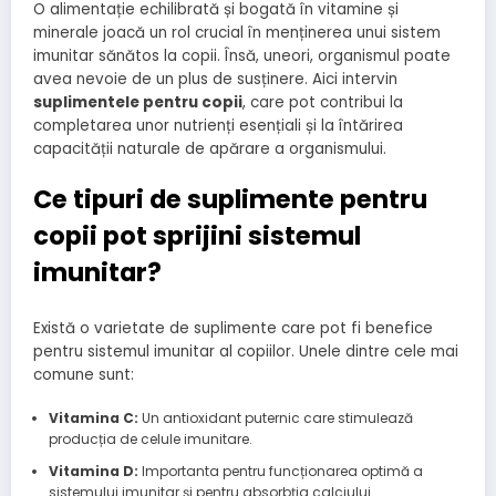
O alimentație echilibrată și bogată în vitamine și
minerale joacă un rol crucial în menținerea unui sistem
imunitar sănătos la copii. Însă, uneori, organismul poate
avea nevoie de un plus de susținere. Aici intervin
suplimentele pentru copii
, care pot contribui la
completarea unor nutrienți esențiali și la întărirea
capacității naturale de apărare a organismului.
Ce tipuri de suplimente pentru
copii pot sprijini sistemul
imunitar?
Există o varietate de suplimente care pot fi benefice
pentru sistemul imunitar al copiilor. Unele dintre cele mai
comune sunt:
Vitamina C:
Un antioxidant puternic care stimulează
producția de celule imunitare.
Vitamina D:
Importanta pentru funcționarea optimă a
sistemului imunitar și pentru absorbția calciului.