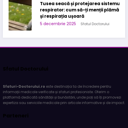
Tusea seacă și protejarea sistemului
respirator: cum să-ți menții plămânii sănătoși
și respirația ușoară
5 decembrie 2025
Sfatul Doctorului
Sfatul Doctorului
Sfaturi-Doctorului.ro
este destinația ta de încredere pentru
informații medicale verificate și sfaturi profesioniste. Oferim o
platformă dedicată sănătății și bunăstării, unde poți să îți promovezi
expertiza sau serviciile medicale prin articole informative și de impact.
Parteneri