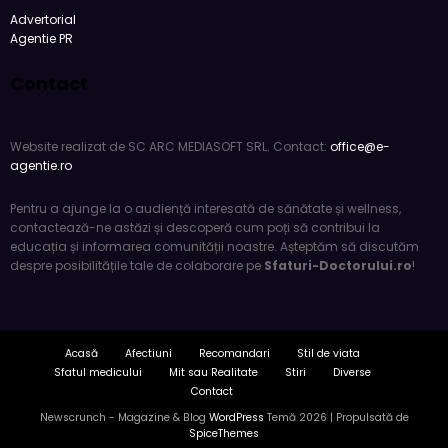
Advertorial
Agentie PR
Contact
Website realizat de SC ARC MEDIASOFT SRL. Contact:
office@e-
agentie.ro
Pentru a ajunge la o audiență interesată de sănătate și wellness,
contactează-ne astăzi și descoperă cum poți să contribui la
educația și informarea comunității noastre. Așteptăm să discutăm
despre posibilitățile tale de colaborare pe
Sfaturi-Doctorului.ro
!
Acasă
Afectiuni
Recomandari
Stil de viata
Sfatul medicului
Mit sau Realitate
Stiri
Diverse
Contact
Newscrunch - Magazine & Blog
WordPress
Temă 2026 | Propulsată de
SpiceThemes