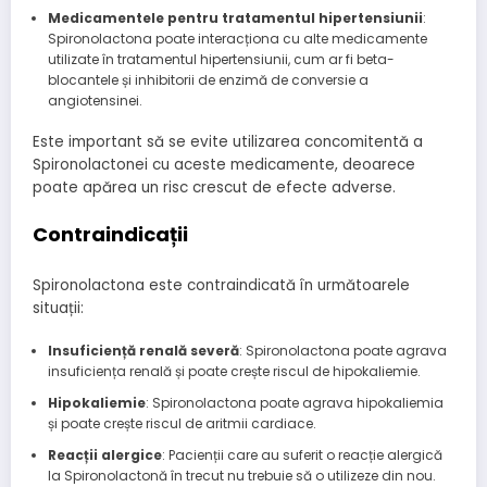
Medicamentele pentru tratamentul hipertensiunii
:
Spironolactona poate interacționa cu alte medicamente
utilizate în tratamentul hipertensiunii, cum ar fi beta-
blocantele și inhibitorii de enzimă de conversie a
angiotensinei.
Este important să se evite utilizarea concomitentă a
Spironolactonei cu aceste medicamente, deoarece
poate apărea un risc crescut de efecte adverse.
Contraindicații
Spironolactona este contraindicată în următoarele
situații:
Insuficiență renală severă
: Spironolactona poate agrava
insuficiența renală și poate crește riscul de hipokaliemie.
Hipokaliemie
: Spironolactona poate agrava hipokaliemia
și poate crește riscul de aritmii cardiace.
Reacții alergice
: Pacienții care au suferit o reacție alergică
la Spironolactonă în trecut nu trebuie să o utilizeze din nou.