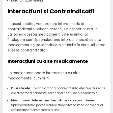
Durata tratamentului
Interacțiuni și Contraindicații
În acest capitol, vom explora interacțiunile și
contraindicațiile Spironolactonei, un aspect crucial în
utilizarea acestui medicament. Este esențial să
înțelegem cum Spironolactona interacționează cu alte
medicamente și să identificăm situațiile în care utilizarea
ei este contraindicată.
Interacțiuni cu alte medicamente
Spironolactona poate interacționa cu alte
medicamente, cum ar fi:
Diureticele
: Spironolactona poate potența efectele diuretice
ale altor medicamente, crescând riscul de hipokaliemie.
Medicamentele antiinflamatoare nesteroidiene
:
Spironolactona poate reduce eficacitatea medicamentelor
antiinflamatoare nesteroidiene.