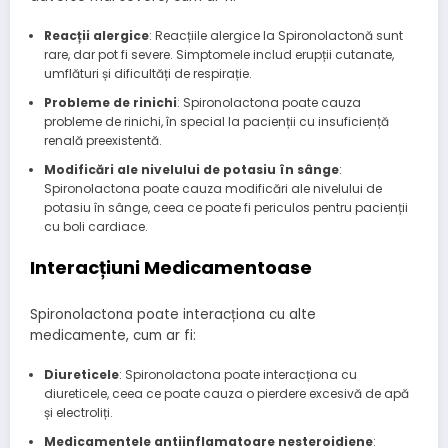
Reacții alergice
: Reacțiile alergice la Spironolactonă sunt
rare, dar pot fi severe. Simptomele includ erupții cutanate,
umflături și dificultăți de respirație.
Probleme de rinichi
: Spironolactona poate cauza
probleme de rinichi, în special la pacienții cu insuficiență
renală preexistentă.
Modificări ale nivelului de potasiu în sânge
:
Spironolactona poate cauza modificări ale nivelului de
potasiu în sânge, ceea ce poate fi periculos pentru pacienții
cu boli cardiace.
Interacțiuni Medicamentoase
Spironolactona poate interacționa cu alte
medicamente, cum ar fi:
Diureticele
: Spironolactona poate interacționa cu
diureticele, ceea ce poate cauza o pierdere excesivă de apă
și electroliți.
Medicamentele antiinflamatoare nesteroidiene
: