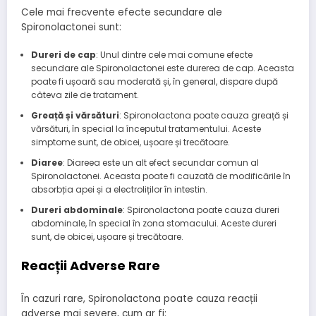
Cele mai frecvente efecte secundare ale
Spironolactonei sunt:
Dureri de cap
: Unul dintre cele mai comune efecte
secundare ale Spironolactonei este durerea de cap. Aceasta
poate fi ușoară sau moderată și, în general, dispare după
câteva zile de tratament.
Greață și vărsături
: Spironolactona poate cauza greață și
vărsături, în special la începutul tratamentului. Aceste
simptome sunt, de obicei, ușoare și trecătoare.
Diaree
: Diareea este un alt efect secundar comun al
Spironolactonei. Aceasta poate fi cauzată de modificările în
absorbția apei și a electroliților în intestin.
Dureri abdominale
: Spironolactona poate cauza dureri
abdominale, în special în zona stomacului. Aceste dureri
sunt, de obicei, ușoare și trecătoare.
Reacții Adverse Rare
În cazuri rare, Spironolactona poate cauza reacții
adverse mai severe, cum ar fi: