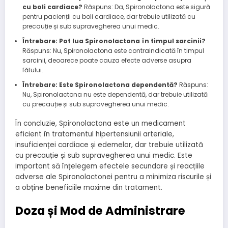
cu boli cardiace?
Răspuns: Da, Spironolactona este sigură
pentru pacienții cu boli cardiace, dar trebuie utilizată cu
precauție și sub supravegherea unui medic.
Întrebare: Pot lua Spironolactona în timpul sarcinii?
Răspuns: Nu, Spironolactona este contraindicată în timpul
sarcinii, deoarece poate cauza efecte adverse asupra
fătului.
Întrebare: Este Spironolactona dependentă?
Răspuns:
Nu, Spironolactona nu este dependentă, dar trebuie utilizată
cu precauție și sub supravegherea unui medic.
În concluzie, Spironolactona este un medicament
eficient în tratamentul hipertensiunii arteriale,
insuficienței cardiace și edemelor, dar trebuie utilizată
cu precauție și sub supravegherea unui medic. Este
important să înțelegem efectele secundare și reacțiile
adverse ale Spironolactonei pentru a minimiza riscurile și
a obține beneficiile maxime din tratament.
Doza și Mod de Administrare