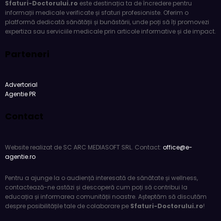
informații medicale verificate și sfaturi profesioniste. Oferim o
platformă dedicată sănătății și bunăstării, unde poți să îți promovezi
expertiza sau serviciile medicale prin articole informative și de impact.
Parteneri
Advertorial
Agentie PR
Contact
Website realizat de SC ARC MEDIASOFT SRL. Contact:
office@e-
agentie.ro
Pentru a ajunge la o audiență interesată de sănătate și wellness,
contactează-ne astăzi și descoperă cum poți să contribui la
educația și informarea comunității noastre. Așteptăm să discutăm
despre posibilitățile tale de colaborare pe
Sfaturi-Doctorului.ro
!