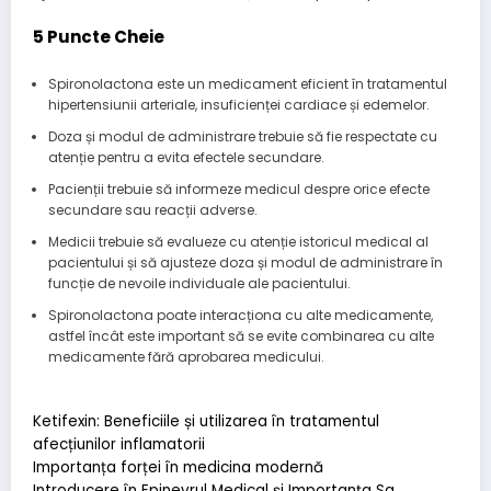
5 Puncte Cheie
Spironolactona este un medicament eficient în tratamentul
hipertensiunii arteriale, insuficienței cardiace și edemelor.
Doza și modul de administrare trebuie să fie respectate cu
atenție pentru a evita efectele secundare.
Pacienții trebuie să informeze medicul despre orice efecte
secundare sau reacții adverse.
Medicii trebuie să evalueze cu atenție istoricul medical al
pacientului și să ajusteze doza și modul de administrare în
funcție de nevoile individuale ale pacientului.
Spironolactona poate interacționa cu alte medicamente,
astfel încât este important să se evite combinarea cu alte
medicamente fără aprobarea medicului.
Ketifexin: Beneficiile și utilizarea în tratamentul
afecțiunilor inflamatorii
Importanța forței în medicina modernă
Introducere în Epinevrul Medical și Importanța Sa.