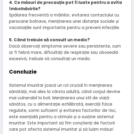
4. Ce măsuri de precauție pot fi luate pentru a evita
îmbolnăvirile?
Spălarea frecventă a mâinilor, evitarea contactului cu
persoane bolnave, menținerea unei distanțe sociale și
vaccinațiile sunt importante pentru a preveni infecțiile.
5. Când trebuie să consult un medic?
Dacă observați simptome severe sau persistente, cum
ar fi febră mare, dificultăți de respirație sau oboseală
excesivă, trebuie să consultați un medic.
Concluzie
Sistemul imunitar joacă un rol crucial în menținerea
sănătății, mai ales la vârsta adultă, când corpul devine
mai vulnerabil la boli. Menținerea unui stil de viață
sănătos, cu o alimentație echilibrată, exerciții fizice
regulate, somn suficient și evitarea factorilor de risc,
este esențială pentru a stimula și a susține sistemul
imunitar. Este important să fim conștienți de factorii
care pot afecta sistemul imunitar și să luăm măsuri