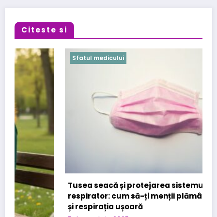
Citeste si
Sfatul medicului
Tusea seacă și protejarea sistemului
respirator: cum să-ți menții plămânii sănătoși
și respirația ușoară