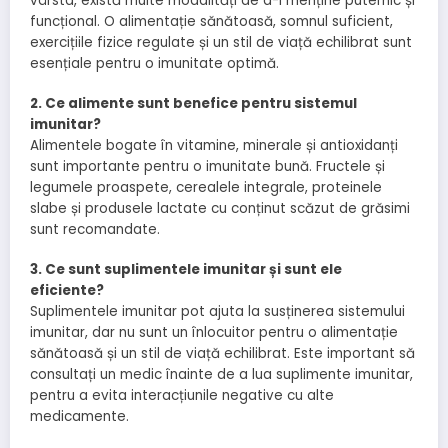
vârsta, există multe modalități de a-l menține puternic și
funcțional. O alimentație sănătoasă, somnul suficient,
exercițiile fizice regulate și un stil de viață echilibrat sunt
esențiale pentru o imunitate optimă.
2. Ce alimente sunt benefice pentru sistemul
imunitar?
Alimentele bogate în vitamine, minerale și antioxidanți
sunt importante pentru o imunitate bună. Fructele și
legumele proaspete, cerealele integrale, proteinele
slabe și produsele lactate cu conținut scăzut de grăsimi
sunt recomandate.
3. Ce sunt suplimentele imunitar și sunt ele
eficiente?
Suplimentele imunitar pot ajuta la susținerea sistemului
imunitar, dar nu sunt un înlocuitor pentru o alimentație
sănătoasă și un stil de viață echilibrat. Este important să
consultați un medic înainte de a lua suplimente imunitar,
pentru a evita interacțiunile negative cu alte
medicamente.