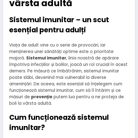
vârsta adultă
Sistemul imunitar – un scut
esențial pentru adulți
Viața de adult vine cu o serie de provocări, iar
menținerea unei sănătăți optime este o prioritate
majoră.
Sistemul imunitar
, linia noastră de apărare
împotriva infecțiilor și bolilor, joacă un rol crucial în acest
demers. Pe măsură ce îmbătrânim, sistemul imunitar
poate slăbi, devenind mai vulnerabil la diverse
amenințări. De aceea, este esențial să înțelegem cum
funcționează sistemul imunitar, cum să îl întărim și ce
măsuri de
prevenție
putem lua pentru a ne proteja de
boli la vârsta adultă.
Cum funcționează sistemul
imunitar?