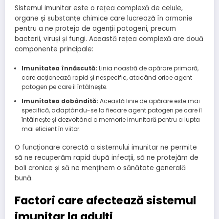
Sistemul imunitar este o rețea complexă de celule,
organe și substanțe chimice care lucrează în armonie
pentru a ne proteja de agenții patogeni, precum
bacterii, viruși și fungi. Această rețea complexă are două
componente principale:
Imunitatea înnăscută:
Linia noastră de apărare primară,
care acționează rapid și nespecific, atacând orice agent
patogen pe care îl întâlnește.
Imunitatea dobândită:
Această linie de apărare este mai
specifică, adaptându-se la fiecare agent patogen pe care îl
întâlnește și dezvoltând o memorie imunitară pentru a lupta
mai eficient în viitor.
O funcționare corectă a sistemului imunitar ne permite
să ne recuperăm rapid după infecții, să ne protejăm de
boli cronice și să ne menținem o sănătate generală
bună.
Factori care afectează sistemul
imunitar la adulți