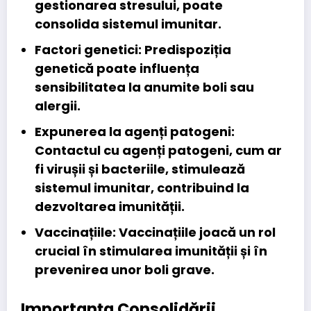
gestionarea stresului, poate
consolida sistemul imunitar.
Factori genetici:
Predispoziția
genetică poate influența
sensibilitatea la anumite boli sau
alergii.
Expunerea la agenți patogeni:
Contactul cu agenți patogeni, cum ar
fi virușii și bacteriile, stimulează
sistemul imunitar, contribuind la
dezvoltarea imunității.
Vaccinațiile:
Vaccinațiile joacă un rol
crucial în stimularea imunității și în
prevenirea unor boli grave.
Importanța Consolidării