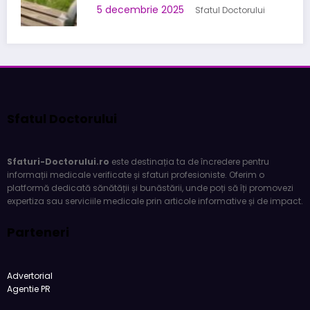
5 decembrie 2025
Sfatul Doctorului
Sfatul Doctorului
Sfaturi-Doctorului.ro
este destinația ta de încredere pentru
informații medicale verificate și sfaturi profesioniste. Oferim o
platformă dedicată sănătății și bunăstării, unde poți să îți promovezi
expertiza sau serviciile medicale prin articole informative și de impact.
Parteneri
Advertorial
Agentie PR