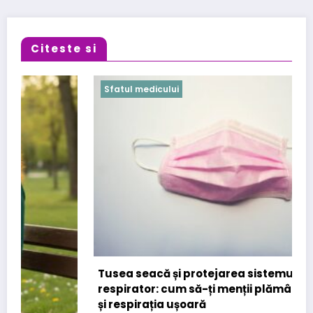
Citeste si
Sfatul medicului
Tusea seacă și protejarea sistemului
respirator: cum să-ți menții plămânii sănătoși
și respirația ușoară