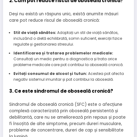
2. Cum pot reduce riscul de oboseală cronică?
Deși nu există un răspuns unic, există anumite măsuri
care pot reduce riscul de oboseală cronică:
Stil de viață sănătos:
Adoptați un stil de viață sănătos,
incluzând o dietă echilibrată, somn suficient, exerciții fizice
regulate și gestionarea stresului.
Identificarea și tratarea problemelor medicale:
Consultați un medic pentru a diagnostica și trata orice
probleme medicale care pot contribui la oboseală cronică.
Evitați consumul de alcool și tutun:
Acestea pot afecta
negativ sistemul imunitar și pot contribui la oboseală.
3. Ce este sindromul de oboseală cronică?
Sindromul de oboseală cronică (SFC) este o afecțiune
complexă caracterizată prin oboseală persistentă și
debilitantă, care nu se ameliorează prin repaus și poate
fi însoțită de alte simptome, precum dureri musculare,
probleme de concentrare, dureri de cap și sensibilitate
la lumină.