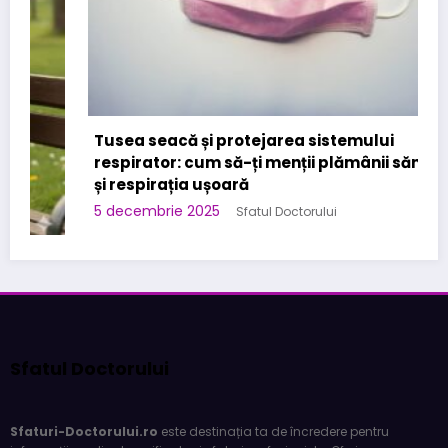
Tusea seacă și protejarea sistemului
respirator: cum să-ți menții plămânii sănătoși
și respirația ușoară
5 decembrie 2025
Sfatul Doctorului
Sfatul Doctorului
Sfaturi-Doctorului.ro
este destinația ta de încredere pentru