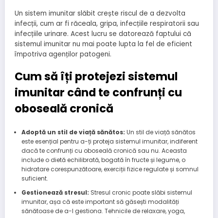
Un sistem imunitar slăbit crește riscul de a dezvolta
infecții, cum ar fi răceala, gripa, infecțiile respiratorii sau
infecțiile urinare. Acest lucru se datorează faptului că
sistemul imunitar nu mai poate lupta la fel de eficient
împotriva agenților patogeni.
Cum să îți protejezi sistemul
imunitar când te confrunți cu
oboseală cronică
Adoptă un stil de viață sănătos:
Un stil de viață sănătos
este esențial pentru a-ți proteja sistemul imunitar, indiferent
dacă te confrunți cu oboseală cronică sau nu. Aceasta
include o dietă echilibrată, bogată în fructe și legume, o
hidratare corespunzătoare, exerciții fizice regulate și somnul
suficient.
Gestionează stresul:
Stresul cronic poate slăbi sistemul
imunitar, așa că este important să găsești modalități
sănătoase de a-l gestiona. Tehnicile de relaxare, yoga,