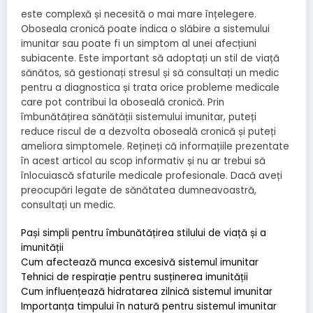
este complexă și necesită o mai mare înțelegere.
Oboseala cronică poate indica o slăbire a sistemului
imunitar sau poate fi un simptom al unei afecțiuni
subiacente. Este important să adoptați un stil de viață
sănătos, să gestionați stresul și să consultați un medic
pentru a diagnostica și trata orice probleme medicale
care pot contribui la oboseală cronică. Prin
îmbunătățirea sănătății sistemului imunitar, puteți
reduce riscul de a dezvolta oboseală cronică și puteți
ameliora simptomele. Rețineți că informațiile prezentate
în acest articol au scop informativ și nu ar trebui să
înlocuiască sfaturile medicale profesionale. Dacă aveți
preocupări legate de sănătatea dumneavoastră,
consultați un medic.
Pași simpli pentru îmbunătățirea stilului de viață și a
imunității
Cum afectează munca excesivă sistemul imunitar
Tehnici de respirație pentru susținerea imunității
Cum influențează hidratarea zilnică sistemul imunitar
Importanța timpului în natură pentru sistemul imunitar