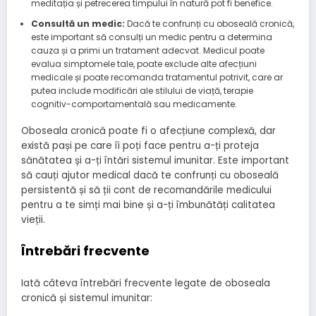
meditația și petrecerea timpului în natură pot fi benefice.
Consultă un medic:
Dacă te confrunți cu oboseală cronică,
este important să consulți un medic pentru a determina
cauza și a primi un tratament adecvat. Medicul poate
evalua simptomele tale, poate exclude alte afecțiuni
medicale și poate recomanda tratamentul potrivit, care ar
putea include modificări ale stilului de viață, terapie
cognitiv-comportamentală sau medicamente.
Oboseala cronică poate fi o afecțiune complexă, dar
există pași pe care îi poți face pentru a-ți proteja
sănătatea și a-ți întări sistemul imunitar. Este important
să cauți ajutor medical dacă te confrunți cu oboseală
persistentă și să ții cont de recomandările medicului
pentru a te simți mai bine și a-ți îmbunătăți calitatea
vieții.
Întrebări frecvente
Iată câteva întrebări frecvente legate de oboseala
cronică și sistemul imunitar: