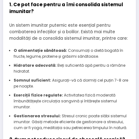
1. Ce pot face pentru a îmi consolida sistemul
imunitar?
Un sistem imunitar puternic este esențial pentru
combaterea infecțiilor și a bolilor. Există mai multe
modalități de a consolida sistemul imunitar, printre care:
O alimentație sănătoasă:
Consumați o dietă bogată în
fructe, legume, proteine și grăsimi sănătoase.
Hidratare adecvată:
Beți suficientă apă pentru a rămâne
hidratat.
Somnul suficient:
Asigurați-vă că dormiți cel puțin 7-8 ore
pe noapte.
Exerciții fizice regulate:
Activitatea fizică moderată
îmbunătățește circulația sangvină și întărește sistemul
imunitar.
Gestionarea stresului:
Stresul cronic poate slăbi sistemul
imunitar. Găsiți metode eficiente de gestionare a stresului,
cum ar fi yoga, meditația sau petrecerea timpului în natură.