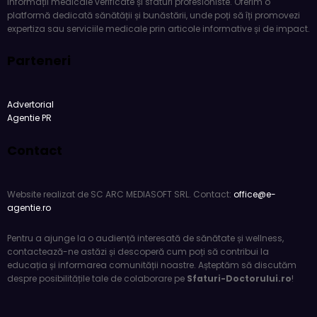
informații medicale verificate și sfaturi profesioniste. Oferim o
platformă dedicată sănătății și bunăstării, unde poți să îți promovezi
expertiza sau serviciile medicale prin articole informative și de impact.
Parteneri
Advertorial
Agentie PR
Contact
Website realizat de SC ARC MEDIASOFT SRL. Contact:
office@e-
agentie.ro
Pentru a ajunge la o audiență interesată de sănătate și wellness,
contactează-ne astăzi și descoperă cum poți să contribui la
educația și informarea comunității noastre. Așteptăm să discutăm
despre posibilitățile tale de colaborare pe
Sfaturi-Doctorului.ro
!