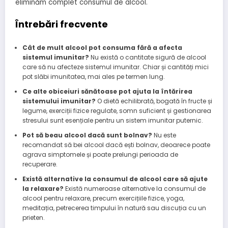
eliminăm complet consumul de alcool.
Întrebări frecvente
Cât de mult alcool pot consuma fără a afecta
sistemul imunitar?
Nu există o cantitate sigură de alcool
care să nu afecteze sistemul imunitar. Chiar și cantități mici
pot slăbi imunitatea, mai ales pe termen lung.
Ce alte obiceiuri sănătoase pot ajuta la întărirea
sistemului imunitar?
O dietă echilibrată, bogată în fructe și
legume, exerciții fizice regulate, somn suficient și gestionarea
stresului sunt esențiale pentru un sistem imunitar puternic.
Pot să beau alcool dacă sunt bolnav?
Nu este
recomandat să bei alcool dacă ești bolnav, deoarece poate
agrava simptomele și poate prelungi perioada de
recuperare.
Există alternative la consumul de alcool care să ajute
la relaxare?
Există numeroase alternative la consumul de
alcool pentru relaxare, precum exercițiile fizice, yoga,
meditația, petrecerea timpului în natură sau discuția cu un
prieten.