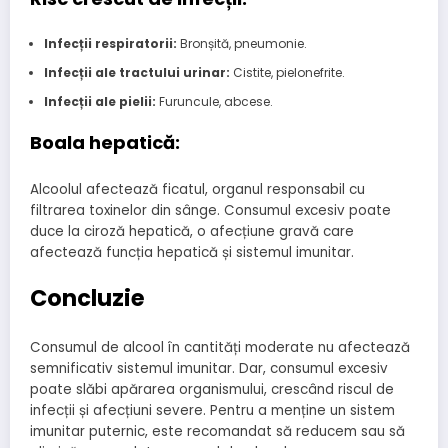
Infecții respiratorii:
Bronșită, pneumonie.
Infecții ale tractului urinar:
Cistite, pielonefrite.
Infecții ale pielii:
Furuncule, abcese.
Boala hepatică:
Alcoolul afectează ficatul, organul responsabil cu
filtrarea toxinelor din sânge. Consumul excesiv poate
duce la ciroză hepatică, o afecțiune gravă care
afectează funcția hepatică și sistemul imunitar.
Concluzie
Consumul de alcool în cantități moderate nu afectează
semnificativ sistemul imunitar. Dar, consumul excesiv
poate slăbi apărarea organismului, crescând riscul de
infecții și afecțiuni severe. Pentru a menține un sistem
imunitar puternic, este recomandat să reducem sau să