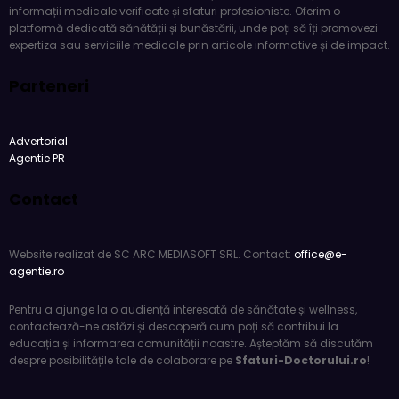
informații medicale verificate și sfaturi profesioniste. Oferim o
platformă dedicată sănătății și bunăstării, unde poți să îți promovezi
expertiza sau serviciile medicale prin articole informative și de impact.
Parteneri
Advertorial
Agentie PR
Contact
Website realizat de SC ARC MEDIASOFT SRL. Contact:
office@e-
agentie.ro
Pentru a ajunge la o audiență interesată de sănătate și wellness,
contactează-ne astăzi și descoperă cum poți să contribui la
educația și informarea comunității noastre. Așteptăm să discutăm
despre posibilitățile tale de colaborare pe
Sfaturi-Doctorului.ro
!