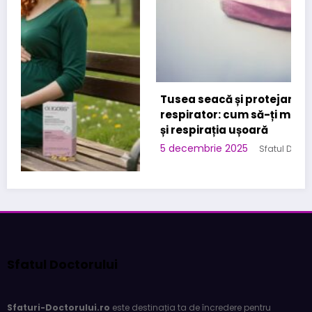
Tusea seacă și protejarea sistemului
respirator: cum să-ți menții plămânii sănătoși
și respirația ușoară
5 decembrie 2025
Sfatul Doctorului
a
Sfatul Doctorului
Sfaturi-Doctorului.ro
este destinația ta de încredere pentru