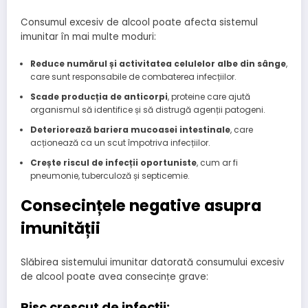
Consumul excesiv de alcool poate afecta sistemul
imunitar în mai multe moduri:
Reduce numărul și activitatea celulelor albe din sânge
,
care sunt responsabile de combaterea infecțiilor.
Scade producția de anticorpi
, proteine ​​care ajută
organismul să identifice și să distrugă agenții patogeni.
Deteriorează bariera mucoasei intestinale
, care
acționează ca un scut împotriva infecțiilor.
Crește riscul de infecții oportuniste
, cum ar fi
pneumonie, tuberculoză și septicemie.
Consecințele negative asupra
imunității
Slăbirea sistemului imunitar datorată consumului excesiv
de alcool poate avea consecințe grave:
Risc crescut de infecții: