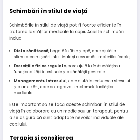
Schimbări în stilul de viață
Schimbările în stilul de viață pot fi foarte eficiente în
tratarea laxităților medicale la copii. Aceste schimbări
includ:
Dieta sănătoasă
, bogată în fibre și apă, care ajută la
stimularea mișcării intestinale și a evacuării materiilor fecale;
Exercițiile fizice regulate
, care ajută la îmbunătățirea
funcționalității intestinale și a sănătății generale;
Managementul stresului
, care ajută la reducerea stresului
și a anxietății, care pot agrava simptomele laxităților
medicale.
Este important să se facă aceste schimbări în stilul de
viață în colaborare cu un medic sau un terapeut, pentru
a se asigura că sunt adaptate nevoilor individuale ale
copilului.
Terapia și consilierea