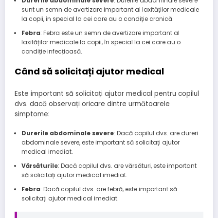
Durerile abdominale severe
: Durerile abdominale severe
sunt un semn de avertizare important al laxităților medicale
la copii, în special la cei care au o condiție cronică.
Febra
: Febra este un semn de avertizare important al
laxităților medicale la copii, în special la cei care au o
condiție infecțioasă.
Când să solicitați ajutor medical
Este important să solicitați ajutor medical pentru copilul
dvs. dacă observați oricare dintre următoarele
simptome:
Durerile abdominale severe
: Dacă copilul dvs. are dureri
abdominale severe, este important să solicitați ajutor
medical imediat.
Vărsăturile
: Dacă copilul dvs. are vărsături, este important
să solicitați ajutor medical imediat.
Febra
: Dacă copilul dvs. are febră, este important să
solicitați ajutor medical imediat.