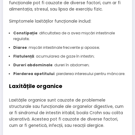
funcționale pot fi cauzate de diverse factori, cum ar fi
alimentația, stresul, sau lipsa de exercițiu fizic.
Simptomele laxităților funcționale includ:
Constipație
: dificultatea de a avea mișcări intestinale
regulate;
Diaree
: mișcări intestinale frecvente și apoase;
Flatulență
: acumularea de gaze în intestin;
Dureri abdominale
: dureri în abdomen;
Pierderea apetitului
: pierderea interesului pentru mâncare.
Laxitățile organice
Laxitățile organice sunt cauzate de problemele
structurale sau funcționale ale organelor digestive, cum
ar fi sindromul de intestin iritabil, boala Crohn sau colita
ulcerativă. Acestea pot fi cauzate de diverse factori,
cum ar fi genetică, infecții, sau reacții alergice.