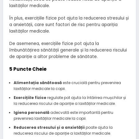
laxităților medicale.
În plus, exercițiile fizice pot ajuta la reducerea stresului și
a anxietății, care sunt factori de risc pentru apariția
laxităților medicale.
De asemenea, exercițiile fizice pot ajuta la
îmbunătățirea sănătății generale și la reducerea riscului
de apariție a altor probleme de sănătate.
5 Puncte Cheie
Alimentația sănătoasă
este crucială pentru prevenirea
laxităților medicale la copii.
Exercițiile fizice
regulate pot ajuta la întărirea mușchilor și
la reducerea riscului de apariție a laxităților medicale.
Igiena personală
adecvată este importantă pentru
prevenirea laxităților medicale la copii.
Reducerea stresului și a anxietății
poate ajuta la
reducerea riscului de apariție a laxităților medicale.