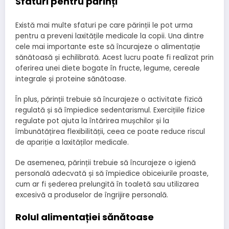
Sfaturi pentru părinți
Există mai multe sfaturi pe care părinții le pot urma
pentru a preveni laxitățile medicale la copii. Una dintre
cele mai importante este să încurajeze o alimentație
sănătoasă și echilibrată. Acest lucru poate fi realizat prin
oferirea unei diete bogate în fructe, legume, cereale
integrale și proteine sănătoase.
În plus, părinții trebuie să încurajeze o activitate fizică
regulată și să împiedice sedentarismul. Exercițiile fizice
regulate pot ajuta la întărirea mușchilor și la
îmbunătățirea flexibilității, ceea ce poate reduce riscul
de apariție a laxităților medicale.
De asemenea, părinții trebuie să încurajeze o igienă
personală adecvată și să împiedice obiceiurile proaste,
cum ar fi șederea prelungită în toaletă sau utilizarea
excesivă a produselor de îngrijire personală.
Rolul alimentației sănătoase