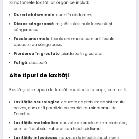
Simptomele laxităților organice includ:
Dureri abdominale
: dureri în abdomen;
Diaree sângeroasă
: mișcări intestinale frecvente și
sângeroase;
Fecale anormale
: fecale anormale, cum ar fi fecale
apoase sau sângeroase;
Pierderea în greutate
: pierderea în greutate;
Fatigă
: oboseală.
Alte tipuri de laxități
Există și alte tipuri de laxități medicale la copii, cum ar fi:
Laxitățile neurologice
: cauzate de problemele sistemului
nervos, cum ar fi paralizia cerebrală sau sindromul de
Tourette;
Laxitățile metabolice
: cauzate de problemele metabolice,
cum ar fi diabetul zaharat sau hipotiroidismul;
Laxitățile infecțioase
: cauzate de infecțiile bacteriene,