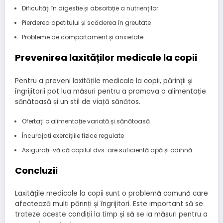
Dificultăți în digestie și absorbție a nutrienților
Pierderea apetitului și scăderea în greutate
Probleme de comportament și anxietate
Prevenirea laxităților medicale la copii
Pentru a preveni laxitățile medicale la copii, părinții și
îngrijitorii pot lua măsuri pentru a promova o alimentație
sănătoasă și un stil de viață sănătos.
Ofertați o alimentație variată și sănătoasă
Încurajați exercițiile fizice regulate
Asigurați-vă că copilul dvs. are suficientă apă și odihnă
Concluzii
Laxitățile medicale la copii sunt o problemă comună care
afectează mulți părinți și îngrijitori. Este important să se
trateze aceste condiții la timp și să se ia măsuri pentru a