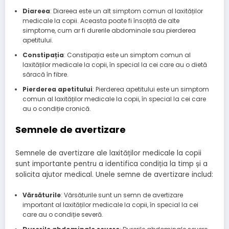
Diareea
: Diareea este un alt simptom comun al laxităților
medicale la copii. Aceasta poate fi însoțită de alte
simptome, cum ar fi durerile abdominale sau pierderea
apetitului.
Constipația
: Constipația este un simptom comun al
laxităților medicale la copii, în special la cei care au o dietă
săracă în fibre.
Pierderea apetitului
: Pierderea apetitului este un simptom
comun al laxităților medicale la copii, în special la cei care
au o condiție cronică.
Semnele de avertizare
Semnele de avertizare ale laxităților medicale la copii
sunt importante pentru a identifica condiția la timp și a
solicita ajutor medical. Unele semne de avertizare includ:
Vărsăturile
: Vărsăturile sunt un semn de avertizare
important al laxităților medicale la copii, în special la cei
care au o condiție severă.