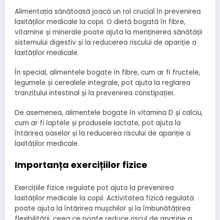
Alimentația sănătoasă joacă un rol crucial în prevenirea
laxităților medicale la copii. O dietă bogată în fibre,
vitamine și minerale poate ajuta la menținerea sănătății
sistemului digestiv și la reducerea riscului de apariție a
laxităților medicale.
În special, alimentele bogate în fibre, cum ar fi fructele,
legumele și cerealele integrale, pot ajuta la reglarea
tranzitului intestinal și la prevenirea constipației.
De asemenea, alimentele bogate în vitamina D și calciu,
cum ar fi laptele și produsele lactate, pot ajuta la
întărirea oaselor și la reducerea riscului de apariție a
laxităților medicale.
Importanța exercițiilor fizice
Exercițiile fizice regulate pot ajuta la prevenirea
laxităților medicale la copii. Activitatea fizică regulată
poate ajuta la întărirea mușchilor și la îmbunătățirea
flexibilității, ceea ce poate reduce riscul de apariție a