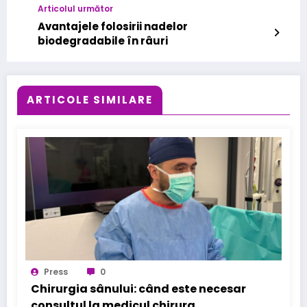
Articolul următor
Avantajele folosirii nadelor
biodegradabile în râuri
ARTICOLE SIMILARE
Press
0
Chirurgia sânului: când este necesar
consultul la medicul chirurg