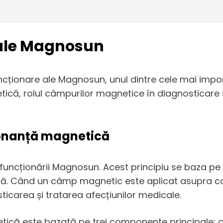
e ale Magnosun
funcționare ale Magnosun, unul dintre cele mai im
că, rolul câmpurilor magnetice în diagnosticare și 
zonanță magnetică
funcționării Magnosun. Acest principiu se baza pe 
ă. Când un câmp magnetic este aplicat asupra cor
ticarea și tratarea afecțiunilor medicale.
etică este bazată pe trei componente principale: 