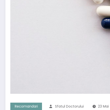
Recomandari
Sfatul Doctorului
23 Mai