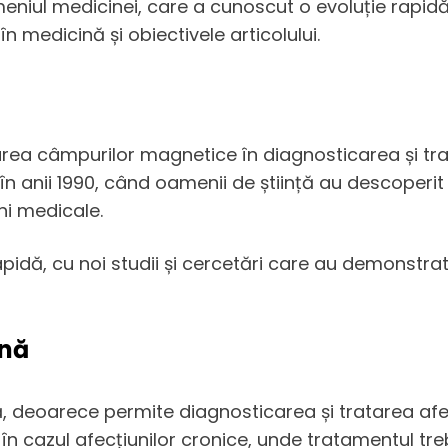
iul medicinei, care a cunoscut o evoluție rapidă în
n medicină și obiectivele articolului.
rea câmpurilor magnetice în diagnosticarea și tra
 anii 1990, când oamenii de știință au descoperit 
ni medicale.
idă, cu noi studii și cercetări care au demonstrat
ină
 deoarece permite diagnosticarea și tratarea afec
în cazul afecțiunilor cronice, unde tratamentul treb