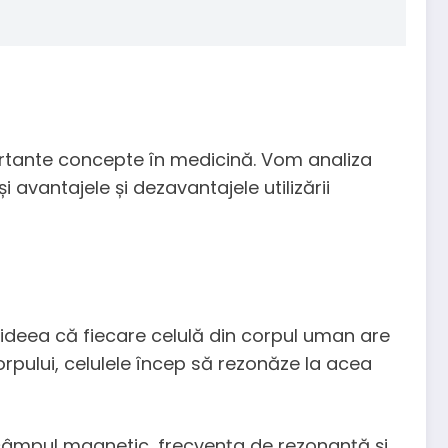
portante concepte în medicină. Vom analiza
avantajele și dezavantajele utilizării
ideea că fiecare celulă din corpul uman are
pului, celulele încep să rezonăze la acea
câmpul magnetic, frecvența de rezonanță și