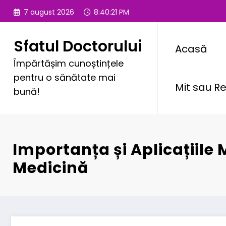
Sari
7 august 2026
8:40:22 PM
la
conținut
Sfatul Doctorului
Acasă
Împărtășim cunoștințele
pentru o sănătate mai
Mit sau Re
bună!
Importanța și Aplicațiile
Medicină