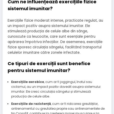
Cum ne influențează exercițiile fizice
sistemul imunitar?
Exercițiile fizice moderat intense, practicate regulat, au
un impact pozitiv asupra sistemului imunitar. Ele
stimulează producția de celule albe din sânge,
cunoscute ca leucocite, care sunt esențiale pentru
apărarea împotriva infecțiilor. De asemenea, exercițiile
fizice sporesc circulația sângelui, facilitând transportul
celulelor imunitare către zonele infectate.
Ce tipuri de exerciții sunt benefice
pentru sistemul imunitar?
Exercițiile aerobice
, cum ar fi joggingul, înotul sau
ciclismul, au un impact pozitiv dovedit asupra sistemului
imunitar. Ele cresc circulația sângelui și stimulează
producția de celule albe.
Exercițiile de rezistență
, cum ar fi ridicarea greutăților,
antrenamentul cu greutatea proprie sau antrenamentele de
tip CrossFit, contribuie la creșterea masei musculare și la