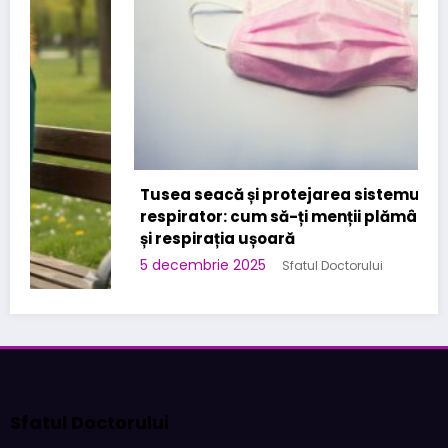
Tusea seacă și protejarea sistemului
respirator: cum să-ți menții plămânii sănătoși
și respirația ușoară
5 decembrie 2025
Sfatul Doctorului
Sfatul Doctorului