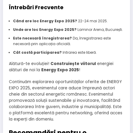
Întrebări Frecvente
Când are loc Energy Expo 2025?
22-24 mai 2025.
Unde are loc Energy Expo 2025?
Laminor Arena, București.
Este necesară înregistrarea?
Da, înregistrarea este
necesară prin aplicația oficială.
Cât costă participarea?
Intrarea este liberă.
Alătură-te evoluției!
Construiește
viitorul
energiei
alături de noi la
Energy Expo 2025
!
Continuăm explorarea oportunităților oferite de ENERGY
EXPO 2025, evenimentul care aduce împreună actori
cheie din sectorul energetic românesc. Evenimentul
promovează soluții sustenabile și inovatoare, facilitând
colaborarea între guvern, industrie și municipalități. Este
o platformă excelentă pentru networking, oferind acces
la experți din domeniu.
Recomandări pentru o