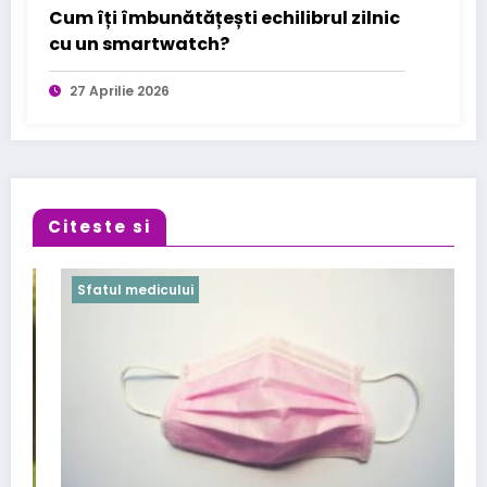
Cum îți îmbunătățești echilibrul zilnic
cu un smartwatch?
27 Aprilie 2026
Citeste si
atul medicului
Sfatul 