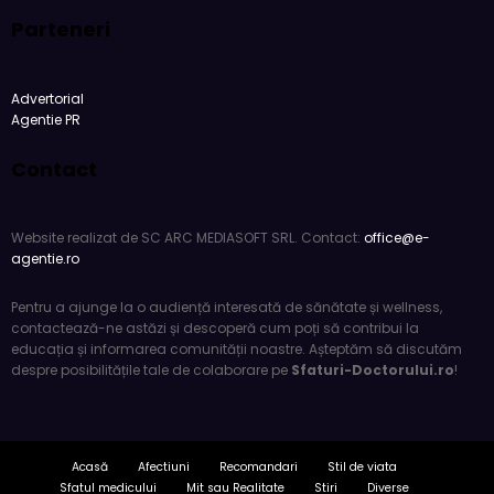
Parteneri
Advertorial
Agentie PR
Contact
Website realizat de SC ARC MEDIASOFT SRL. Contact:
office@e-
agentie.ro
Pentru a ajunge la o audiență interesată de sănătate și wellness,
contactează-ne astăzi și descoperă cum poți să contribui la
educația și informarea comunității noastre. Așteptăm să discutăm
despre posibilitățile tale de colaborare pe
Sfaturi-Doctorului.ro
!
Acasă
Afectiuni
Recomandari
Stil de viata
Sfatul medicului
Mit sau Realitate
Stiri
Diverse