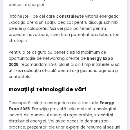
domeniul energiei.
Întâlnește-i pe cei care
construiește
viitorul energetic.
Expoziția oferă un spațiu dedicat pentru discuții, schimb
de idei și colaborări. Aici vei găsi parteneri pentru
proiecte inovatoare, investitori potențiali și colaboratori
strategici.
Pentru a te asigura că beneficiezi la maximum de
oportunitățile de networking oferite de
Energy Expo
2025
, recomandăm să-ți planifici din timp întâlnirile și să
utilizezi aplicația oficială pentru a-ți gestiona agenda și
contactele.
Inovații și Tehnologii de Vârf
Descoperă soluțiile energetice ale viitorului la
Energy
Expo 2025
. Expoziția prezintă cele mai noi tehnologii și
inovații din domeniul energiei regenerabile, stocării și
distribuției energiei. Vei avea acces la demonstrații
practice, prezentări ale unor experți de renume și sesiuni