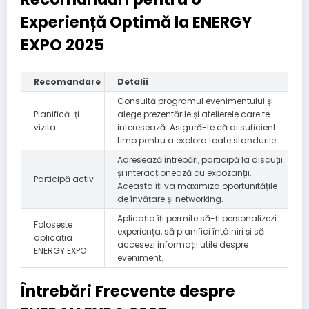
Experiență Optimă la ENERGY
EXPO 2025
Recomandare
Detalii
Consultă programul evenimentului și
Planifică-ți
alege prezentările și atelierele care te
vizita
interesează. Asigură-te că ai suficient
timp pentru a explora toate standurile.
Adresează întrebări, participă la discuții
și interacționează cu expozanții.
Participă activ
Aceasta îți va maximiza oportunitățile
de învățare și networking.
Aplicația îți permite să-ți personalizezi
Folosește
experiența, să planifici întâlniri și să
aplicația
accesezi informații utile despre
ENERGY EXPO
eveniment.
Întrebări Frecvente despre