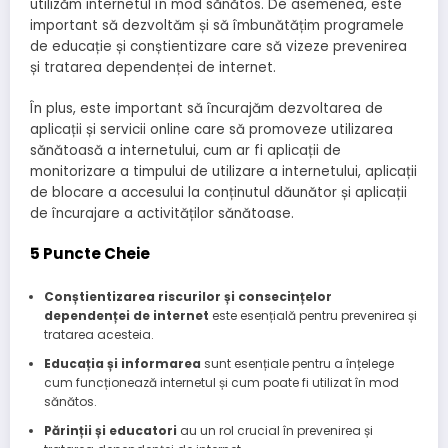
utilizăm internetul în mod sănătos. De asemenea, este
important să dezvoltăm și să îmbunătățim programele
de educație și conștientizare care să vizeze prevenirea
și tratarea dependenței de internet.
În plus, este important să încurajăm dezvoltarea de
aplicații și servicii online care să promoveze utilizarea
sănătoasă a internetului, cum ar fi aplicații de
monitorizare a timpului de utilizare a internetului, aplicații
de blocare a accesului la conținutul dăunător și aplicații
de încurajare a activităților sănătoase.
5 Puncte Cheie
Conștientizarea riscurilor și consecințelor
dependenței de internet
este esențială pentru prevenirea și
tratarea acesteia.
Educația și informarea
sunt esențiale pentru a înțelege
cum funcționează internetul și cum poate fi utilizat în mod
sănătos.
Părinții și educatori
au un rol crucial în prevenirea și