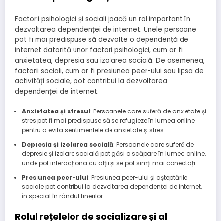
Factorii psihologici și sociali joacă un rol important în
dezvoltarea dependenței de internet. Unele persoane
pot fi mai predispuse să dezvolte o dependență de
internet datorită unor factori psihologici, cum ar fi
anxietatea, depresia sau izolarea socială. De asemenea,
factorii sociali, cum ar fi presiunea peer-ului sau lipsa de
activități sociale, pot contribui la dezvoltarea
dependenței de internet.
Anxietatea și stresul
: Persoanele care suferă de anxietate și
stres pot fi mai predispuse să se refugieze în lumea online
pentru a evita sentimentele de anxietate și stres.
Depresia și izolarea socială
: Persoanele care suferă de
depresie și izolare socială pot găsi o scăpare în lumea online,
unde pot interacționa cu alții și se pot simți mai conectați.
Presiunea peer-ului
: Presiunea peer-ului și așteptările
sociale pot contribui la dezvoltarea dependenței de internet,
în special în rândul tinerilor.
Rolul rețelelor de socializare și al