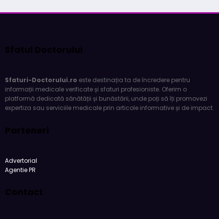
Sfatul Doctorului
Sfaturi-Doctorului.ro
este destinația ta de încredere pentru
informații medicale verificate și sfaturi profesioniste. Oferim o
platformă dedicată sănătății și bunăstării, unde poți să îți promovezi
expertiza sau serviciile medicale prin articole informative și de impact.
Parteneri
Advertorial
Agentie PR
Contact
Website realizat de SC ARC MEDIASOFT SRL. Contact:
office@e-
agentie.ro