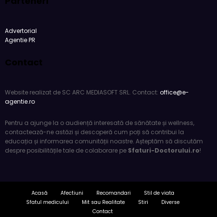
Advertorial
Agentie PR
Contact
Website realizat de SC ARC MEDIASOFT SRL. Contact:
office@e-
agentie.ro
Pentru a ajunge la o audiență interesată de sănătate și wellness,
contactează-ne astăzi și descoperă cum poți să contribui la
educația și informarea comunității noastre. Așteptăm să discutăm
despre posibilitățile tale de colaborare pe
Sfaturi-Doctorului.ro
!
Acasă
Afectiuni
Recomandari
Stil de viata
Sfatul medicului
Mit sau Realitate
Stiri
Diverse
Contact
Newscrunch - Magazine & Blog
WordPress
Temă 2026 | Propulsată de
SpiceThemes