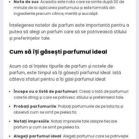
Nota de sus
: Aceasta este nota care se simte după 30 de
minute de la aplicarea parfumului și este formată din
ingrediente precum citrice, mentă și eucalipt.
Înțelegerea notelor de parfum este importantă pentru a
putea să alegi un parfum care să se potrivească stilului
și preferințelor tale.
Cum să îți găsești parfumul ideal
Acum că ai înțeles tipurile de parfum și notele de
parfum, este timpul să îți găsești parfumul ideal. Iată
câteva sfaturi pentru a îți găsi parfumul ideal:
Începe cu o listă de parfumuri
: Creați o listă de parfumuri
care te atrag și care se potrivesc stilului și preferințelor tale.
Probați parfumurile
: Probați parfumurile de pe lista ta și
observă cum se simt pe pielea ta.
Notați impresiile
: Notați impresiile tale despre fiecare
parfum și cum se simt pe pielea ta.
Alegeți parfumul ideal
: Alegeți parfumul care se potrivește