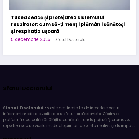
Cabinet Stomatologic specializat in Urgente
Stomatologice – interventii rapide in Bucuresti
la Kirilova Dent
i
3 noiembrie 2025
Sfatul Doctorului
Sfatul Doctorului
Sfaturi-Doctorului.ro
este destinația ta de încredere pentru
informații medicale verificate și sfaturi profesioniste. Oferim o
platformă dedicată sănătății și bunăstării, unde poți să îți promovezi
expertiza sau serviciile medicale prin articole informative și de impact.
Parteneri