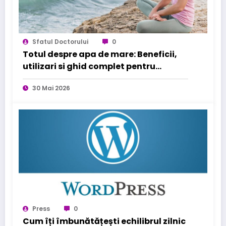
Sfatul Doctorului
0
Totul despre apa de mare: Beneficii,
utilizari si ghid complet pentru
sanatatea familiei tale
30 Mai 2026
Press
0
Cum îți îmbunătățești echilibrul zilnic