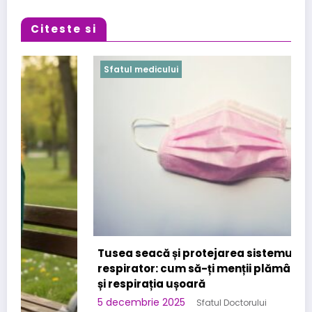
Citeste si
Sfatul medicului
Tusea seacă și protejarea sistemului
respirator: cum să-ți menții plămânii sănătoși
și respirația ușoară
5 decembrie 2025
Sfatul Doctorului