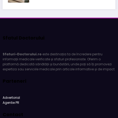
Sfatul Doctorului
Sfaturi-Doctorului.ro
este destinația ta de încredere pentru
informații medicale verificate și sfaturi profesioniste. Oferim o
platformă dedicată sănătății și bunăstării, unde poți să îți promovezi
expertiza sau serviciile medicale prin articole informative și de impact.
Parteneri
Advertorial
Agentie PR
Contact