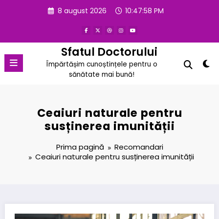
Sari
8 august 2026
10:47:58 PM
la
conținut
Sfatul Doctorului
Împărtășim cunoștințele pentru o
sănătate mai bună!
Ceaiuri naturale pentru
susținerea imunității
Prima pagină
Recomandari
Ceaiuri naturale pentru susținerea imunității