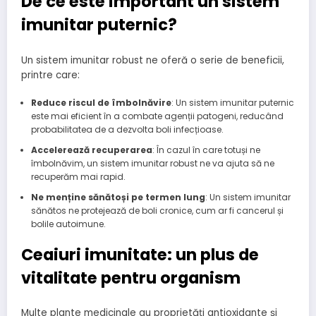
De ce este important un sistem
imunitar puternic?
Un sistem imunitar robust ne oferă o serie de beneficii,
printre care:
Reduce riscul de îmbolnăvire
: Un sistem imunitar puternic
este mai eficient în a combate agenții patogeni, reducând
probabilitatea de a dezvolta boli infecțioase.
Accelerează recuperarea
: În cazul în care totuși ne
îmbolnăvim, un sistem imunitar robust ne va ajuta să ne
recuperăm mai rapid.
Ne menține sănătoși pe termen lung
: Un sistem imunitar
sănătos ne protejează de boli cronice, cum ar fi cancerul și
bolile autoimune.
Ceaiuri imunitate: un plus de
vitalitate pentru organism
Multe plante medicinale au proprietăți antioxidante și