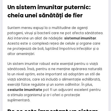
Un sistem imunitar puternic:
cheia unei sănătăți de fier
Suntem mereu expuși la o multitudine de agenți
patogeni, viruși și bacterii care ne pot afecta sănătatea.
Aici intervine un aliat de nădejde:
sistemul imunitar
.
Acesta este o complexă rețea de celule și organe care
ne protejează de boli, luptând împotriva infecțiilor și a
altor amenințări.
Un sistem imunitar robust este esențial pentru o viață
sănătoasă. Însă, pentru a ne menține apărarea naturală
la un nivel optim, este important să adoptăm un stil de
viață sănătos, care să includă o alimentație echilibrată,
exerciții fizice regulate și un somn odihnitor. În plus,
ceaiurile imunitate
pot fi un adjuvant excelent pentru
a stimula organismul și a-i oferi o protecție
suplimentară.