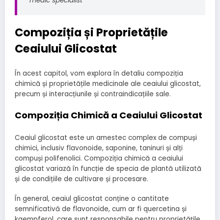
medic specialist
Compoziția și Proprietățile
Ceaiului Glicostat
În acest capitol, vom explora în detaliu compoziția
chimică și proprietățile medicinale ale ceaiului glicostat,
precum și interacțiunile și contraindicațiile sale.
Compoziția Chimică a Ceaiului Glicostat
Ceaiul glicostat este un amestec complex de compuși
chimici, inclusiv flavonoide, saponine, taninuri și alți
compuși polifenolici. Compoziția chimică a ceaiului
glicostat variază în funcție de specia de plantă utilizată
și de condițiile de cultivare și procesare.
În general, ceaiul glicostat conține o cantitate
semnificativă de flavonoide, cum ar fi quercetina și
kaempferol, care sunt responsabile pentru proprietățile