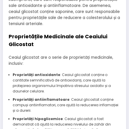
sale antioxidante și antiinflamatoare. De asemenea,
ceaiul glicostat conține saponine, care sunt responsabile
pentru proprietățile sale de reducere a colesterolului și a
tensiunii arteriale.
Proprietățile Medicinale ale Ceaiului
Glicostat
Ceaiul glicostat are o serie de proprietăți medicinale,
inclusiv:
Proprietăți antioxidante
: Ceaiul glicostat conține o
cantitate semnificativă de antioxidanți, care ajută la
protejarea organismului împotriva stresului oxidativ și a
daunelor celulare.
Proprietăți antiinflamatoare
: Ceaiul glicostat conține
compuși antiinflamatori, care ajută la reducerea inflamației
și a durerii.
Proprietăți hipoglicemice
: Ceaiul glicostat a fost
demonstrat că ajută la reducerea nivelului de zahăr din