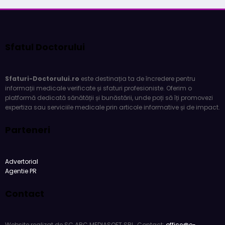
Sfatul Doctorului
Sfaturi-Doctorului.ro
este destinația ta de încredere pentru
informații medicale verificate și sfaturi profesioniste. Oferim o
platformă dedicată sănătății și bunăstării, unde poți să îți promovezi
expertiza sau serviciile medicale prin articole informative și de impact.
Parteneri
Advertorial
Agentie PR
Contact
Website realizat de SC ARC MEDIASOFT SRL. Contact:
office@e-
agentie.ro