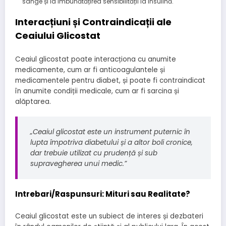
sânge și la îmbunătățirea sensibilității la insulină.
Interacțiuni și Contraindicații ale
Ceaiului Glicostat
Ceaiul glicostat poate interacționa cu anumite
medicamente, cum ar fi anticoagulantele și
medicamentele pentru diabet, și poate fi contraindicat
în anumite condiții medicale, cum ar fi sarcina și
alăptarea.
„Ceaiul glicostat este un instrument puternic în
lupta împotriva diabetului și a altor boli cronice,
dar trebuie utilizat cu prudență și sub
supravegherea unui medic.”
Intrebari/Raspunsuri: Mituri sau Realitate?
Ceaiul glicostat este un subiect de interes și dezbateri