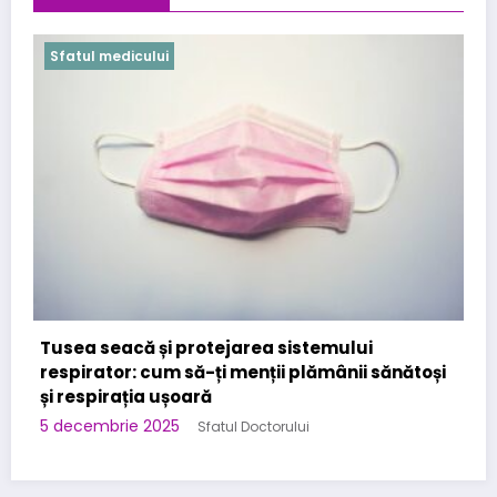
Sfatul medicului
Cabinet Stomatologic specializat in Urgente
Stomatologice – interventii rapide in Bucuresti
la Kirilova Dent
și
3 noiembrie 2025
Sfatul Doctorului