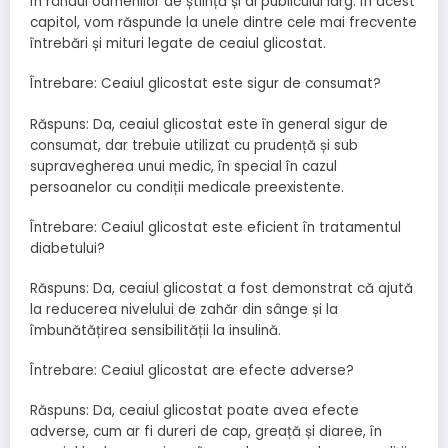
în rândul oamenilor de știință și al publicului larg. În acest
capitol, vom răspunde la unele dintre cele mai frecvente
întrebări și mituri legate de ceaiul glicostat.
Întrebare: Ceaiul glicostat este sigur de consumat?
Răspuns: Da, ceaiul glicostat este în general sigur de
consumat, dar trebuie utilizat cu prudență și sub
supravegherea unui medic, în special în cazul
persoanelor cu condiții medicale preexistente.
Întrebare: Ceaiul glicostat este eficient în tratamentul
diabetului?
Răspuns: Da, ceaiul glicostat a fost demonstrat că ajută
la reducerea nivelului de zahăr din sânge și la
îmbunătățirea sensibilității la insulină.
Întrebare: Ceaiul glicostat are efecte adverse?
Răspuns: Da, ceaiul glicostat poate avea efecte
adverse, cum ar fi dureri de cap, greață și diaree, în