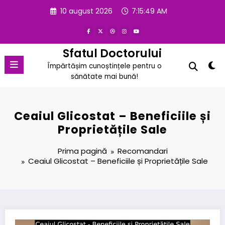
Sari
10 august 2026
7:15:50 AM
la
conținut
Sfatul Doctorului
Împărtășim cunoștințele pentru o
sănătate mai bună!
Ceaiul Glicostat – Beneficiile și
Proprietățile Sale
Prima pagină
Recomandari
Ceaiul Glicostat – Beneficiile și Proprietățile Sale