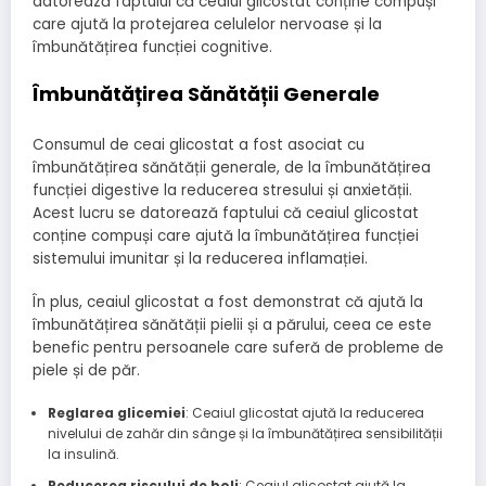
datorează faptului că ceaiul glicostat conține compuși
care ajută la protejarea celulelor nervoase și la
îmbunătățirea funcției cognitive.
Îmbunătățirea Sănătății Generale
Consumul de ceai glicostat a fost asociat cu
îmbunătățirea sănătății generale, de la îmbunătățirea
funcției digestive la reducerea stresului și anxietății.
Acest lucru se datorează faptului că ceaiul glicostat
conține compuși care ajută la îmbunătățirea funcției
sistemului imunitar și la reducerea inflamației.
În plus, ceaiul glicostat a fost demonstrat că ajută la
îmbunătățirea sănătății pielii și a părului, ceea ce este
benefic pentru persoanele care suferă de probleme de
piele și de păr.
Reglarea glicemiei
: Ceaiul glicostat ajută la reducerea
nivelului de zahăr din sânge și la îmbunătățirea sensibilității
la insulină.
Reducerea riscului de boli
: Ceaiul glicostat ajută la