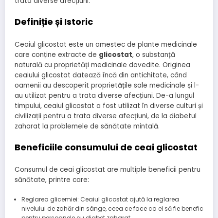
trata diverse afecțiuni.
Definiție și Istoric
Ceaiul glicostat este un amestec de plante medicinale
care conține extracte de
glicostat
, o substanță
naturală cu proprietăți medicinale dovedite. Originea
ceaiului glicostat datează încă din antichitate, când
oamenii au descoperit proprietățile sale medicinale și l-
au utilizat pentru a trata diverse afecțiuni. De-a lungul
timpului, ceaiul glicostat a fost utilizat în diverse culturi și
civilizații pentru a trata diverse afecțiuni, de la diabetul
zaharat la problemele de sănătate mintală.
Beneficiile consumului de ceai glicostat
Consumul de ceai glicostat are multiple beneficii pentru
sănătate, printre care:
Reglarea glicemiei: Ceaiul glicostat ajută la reglarea
nivelului de zahăr din sânge, ceea ce face ca el să fie benefic
pentru persoanele cu diabet zaharat.