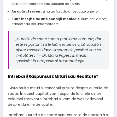
pierderea mobilității sau tulburări de somn;
Au apărut recent
și nu au fost diagnosticate anterior;
Sunt însoțite de alte condiții medicale
, cum ar fi diabet,
cancer sau boli inflamatoare.
„Durerile de spate sunt o problemă comună, dar
este important să le luăm în serios și să solicităm
ajutor medical dacă simptomele persistă sau se
înrăutățesc.” – Dr. Maria Popescu, medic
specialist în ortopedie și traumatologie.
Intrebari/Raspunsuri: Mituri sau Realitate?
Există multe mituri și concepții greșite despre durerile de
spate. În acest capitol, vom răspunde la unele dintre
cele mai frecvente întrebări și vom dezvălui adevărul
despre durerile de spate.
Întrebare: Durerile de spate sunt cauzate de oboseală și