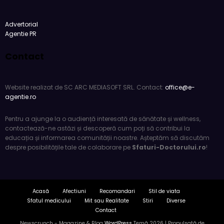
Advertorial
Agentie PR
Contact
Website realizat de SC ARC MEDIASOFT SRL. Contact:
office@e-
agentie.ro
Pentru a ajunge la o audiență interesată de sănătate și wellness,
contactează-ne astăzi și descoperă cum poți să contribui la
educația și informarea comunității noastre. Așteptăm să discutăm
despre posibilitățile tale de colaborare pe
Sfaturi-Doctorului.ro
!
Acasă
Afectiuni
Recomandari
Stil de viata
Sfatul medicului
Mit sau Realitate
Stiri
Diverse
Contact
Newscrunch - Magazine & Blog
WordPress
Temă 2026 | Propulsată de
SpiceThemes