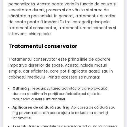
personalizată. Acesta poate varia în funcție de cauza și
severitatea durerii, precum și de vârsta și starea de
sănătate a pacientului. În general, tratamentul durerilor
de spate poate fi împărțit în trei categorii principale:
tratamentul conservator, tratamentul medicamentos și
intervenții chirurgicale.
Tratamentul conservator
Tratamentul conservator este prima linie de apărare
împotriva durerilor de spate. Acesta include măsuri
simple, dar eficiente, care pot fi aplicate acasă sau în
cabinetul medicului. Printre acestea se numără:
Odhină și repaus
: Evitarea activităților care provoacă
durerea și odihna în poziții confortabile pot ajuta la
reducerea durerii și inflamației.
Apllicarea de căldură sau frig
: Aplicarea de căldură sau
frig pe zona afectată poate ajuta la reducerea durerii și
inflamației.
Exerciții fizice
: Exercițiile fizice regulate pot ajuta la întărirea