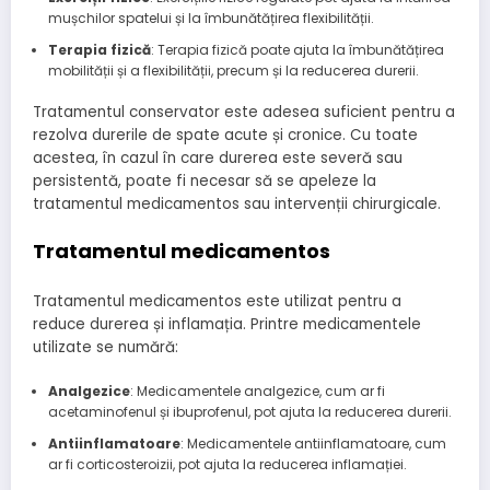
mușchilor spatelui și la îmbunătățirea flexibilității.
Terapia fizică
: Terapia fizică poate ajuta la îmbunătățirea
mobilității și a flexibilității, precum și la reducerea durerii.
Tratamentul conservator este adesea suficient pentru a
rezolva durerile de spate acute și cronice. Cu toate
acestea, în cazul în care durerea este severă sau
persistentă, poate fi necesar să se apeleze la
tratamentul medicamentos sau intervenții chirurgicale.
Tratamentul medicamentos
Tratamentul medicamentos este utilizat pentru a
reduce durerea și inflamația. Printre medicamentele
utilizate se numără:
Analgezice
: Medicamentele analgezice, cum ar fi
acetaminofenul și ibuprofenul, pot ajuta la reducerea durerii.
Antiinflamatoare
: Medicamentele antiinflamatoare, cum
ar fi corticosteroizii, pot ajuta la reducerea inflamației.