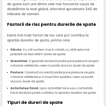
de spate sunt una dintre cele mai frecvente cauze de
dizabilitate la nivel global, afectând aproximativ 540 de
milioane de oameni.
Factorii de risc pentru durerile de spate
Există mai mulți factori de risc care pot contribui la
apariția durerilor de spate, printre care:
Vârsta
: Cu cât suntem mai în vârstă, cu atât este mai
probabil să dezvoltăm dureri de spate.
Greutatea
: O greutate excesivă poate pune presiune asupra
coloanei vertebrale, ceea ce poate duce la dureri de spate.
Postura
: O postură incorectă poate pune presiune asupra
coloanei vertebrale și a mușchilor spatelui, ceea ce poate
duce la dureri de spate.
Activitatea fizică
: Lipsa activității fizice sau o activitate
fizică excesivă poate contribui la apariția durerilor de spate.
Tipuri de dureri de spate