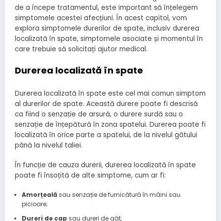
de a începe tratamentul, este important să înțelegem
simptomele acestei afecțiuni. În acest capitol, vom
explora simptomele durerilor de spate, inclusiv durerea
localizată în spate, simptomele asociate și momentul în
care trebuie să solicitați ajutor medical.
Durerea localizată în spate
Durerea localizată în spate este cel mai comun simptom
al durerilor de spate. Această durere poate fi descrisă
ca fiind o senzație de arsură, o durere surdă sau o
senzație de înțepătură în zona spatelui. Durerea poate fi
localizată în orice parte a spatelui, de la nivelul gâtului
până la nivelul taliei.
În funcție de cauza durerii, durerea localizată în spate
poate fi însoțită de alte simptome, cum ar fi:
Amorțeală
sau senzație de furnicătură în mâini sau
picioare;
Dureri de cap
sau dureri de gât;