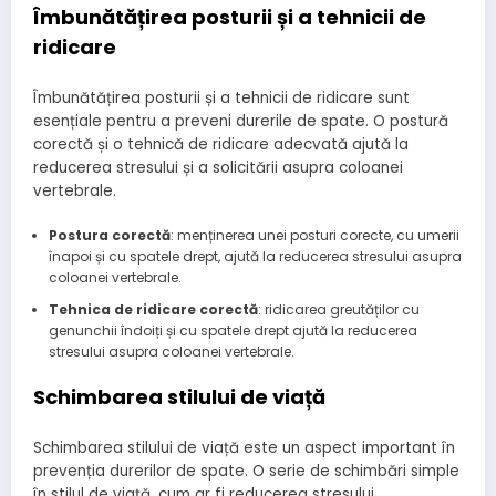
Îmbunătățirea posturii și a tehnicii de
ridicare
Îmbunătățirea posturii și a tehnicii de ridicare sunt
esențiale pentru a preveni durerile de spate. O postură
corectă și o tehnică de ridicare adecvată ajută la
reducerea stresului și a solicitării asupra coloanei
vertebrale.
Postura corectă
: menținerea unei posturi corecte, cu umerii
înapoi și cu spatele drept, ajută la reducerea stresului asupra
coloanei vertebrale.
Tehnica de ridicare corectă
: ridicarea greutăților cu
genunchii îndoiți și cu spatele drept ajută la reducerea
stresului asupra coloanei vertebrale.
Schimbarea stilului de viață
Schimbarea stilului de viață este un aspect important în
prevenția durerilor de spate. O serie de schimbări simple
în stilul de viață, cum ar fi reducerea stresului,