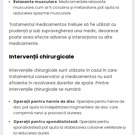
Relaxante musculare
: Medicamentele relaxante
musculare, cum ar fi ciclozina și metaxalone, pot ajuta la
reducerea spasmei musculare.
Tratamentul medicamentos trebuie să fie utilizat cu
prudență și sub supravegherea unui medic, deoarece
poate avea efecte adverse și interacționa cu alte
medicamente.
Intervenții chirurgicale
Intervențiile chirurgicale sunt utilizate în cazul în care
tratamentul conservator și medicamentos nu sunt
eficiente în rezolvarea durerilor de spate. Printre
intervențiile chirurgicale se numără:
Operații pentru hernie de disc
: Operațiile pentru hernie de
disc pot ajuta la îndepărtarea fragmentelor de disc care
comprimă nervii și provoacă durerea.
Operații pentru spondilolisteză
: Operațiile pentru
spondilolisteză pot ajuta la stabilizarea coloanei vertebrale și
la reducerea durerii.