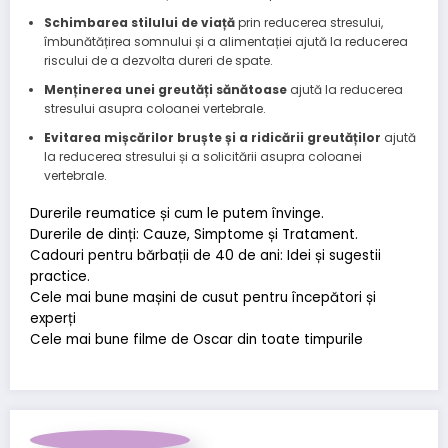
Schimbarea stilului de viață
prin reducerea stresului,
îmbunătățirea somnului și a alimentației ajută la reducerea
riscului de a dezvolta dureri de spate.
Menținerea unei greutăți sănătoase
ajută la reducerea
stresului asupra coloanei vertebrale.
Evitarea mișcărilor bruște și a ridicării greutăților
ajută
la reducerea stresului și a solicitării asupra coloanei
vertebrale.
Durerile reumatice și cum le putem învinge.
Durerile de dinți: Cauze, Simptome și Tratament.
Cadouri pentru bărbații de 40 de ani: Idei și sugestii
practice.
Cele mai bune mașini de cusut pentru începători și
experți
Cele mai bune filme de Oscar din toate timpurile