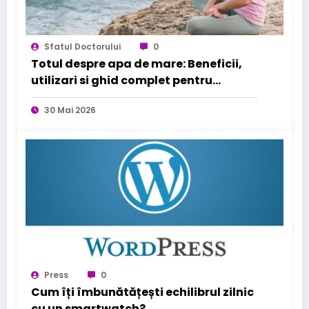
Sfatul Doctorului
0
Totul despre apa de mare: Beneficii,
utilizari si ghid complet pentru
sanatatea familiei tale
30 Mai 2026
Press
0
Cum îți îmbunătățești echilibrul zilnic
cu un smartwatch?