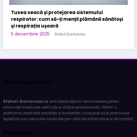
Cabinet Stomatologic specializat in Urgente
Stomatologice – interventii rapide in Bucuresti
la Kirilova Dent
și
3 noiembrie 2025
Sfatul Doctorului
Sfatul Doctorului
Sfaturi-Doctorului.ro
este destinația ta de încredere pentru
informații medicale verificate și sfaturi profesioniste. Oferim o
platformă dedicată sănătății și bunăstării, unde poți să îți promovezi
expertiza sau serviciile medicale prin articole informative și de impact.
Parteneri