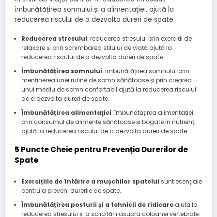
îmbunătățirea somnului și a alimentației, ajută la
reducerea riscului de a dezvolta dureri de spate.
Reducerea stresului
: reducerea stresului prin exerciții de
relaxare și prin schimbarea stilului de viață ajută la
reducerea riscului de a dezvolta dureri de spate.
Îmbunătățirea somnului
: îmbunătățirea somnului prin
menținerea unei rutine de somn sănătoase și prin crearea
unui mediu de somn confortabil ajută la reducerea riscului
de a dezvolta dureri de spate.
Îmbunătățirea alimentației
: îmbunătățirea alimentației
prin consumul de alimente sănătoase și bogate în nutrienți
ajută la reducerea riscului de a dezvolta dureri de spate.
5 Puncte Cheie pentru Prevenția Durerilor de
Spate
Exercițiile de întărire a mușchilor spatelui
sunt esențiale
pentru a preveni durerile de spate.
Îmbunătățirea posturii și a tehnicii de ridicare
ajută la
reducerea stresului și a solicitării asupra coloanei vertebrale.