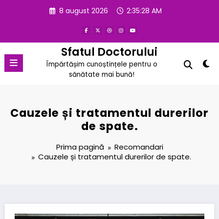
Sari
8 august 2026
2:35:29 AM
la
conținut
Sfatul Doctorului
Împărtășim cunoștințele pentru o
sănătate mai bună!
Cauzele și tratamentul durerilor
de spate.
Prima pagină
Recomandari
Cauzele și tratamentul durerilor de spate.