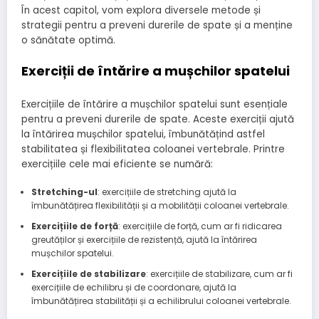
În acest capitol, vom explora diversele metode și
strategii pentru a preveni durerile de spate și a menține
o sănătate optimă.
Exerciții de întărire a mușchilor spatelui
Exercițiile de întărire a mușchilor spatelui sunt esențiale
pentru a preveni durerile de spate. Aceste exerciții ajută
la întărirea mușchilor spatelui, îmbunătățind astfel
stabilitatea și flexibilitatea coloanei vertebrale. Printre
exercițiile cele mai eficiente se numără:
Stretching-ul
: exercițiile de stretching ajută la
îmbunătățirea flexibilității și a mobilității coloanei vertebrale.
Exercițiile de forță
: exercițiile de forță, cum ar fi ridicarea
greutăților și exercițiile de rezistență, ajută la întărirea
mușchilor spatelui.
Exercițiile de stabilizare
: exercițiile de stabilizare, cum ar fi
exercițiile de echilibru și de coordonare, ajută la
îmbunătățirea stabilității și a echilibrului coloanei vertebrale.