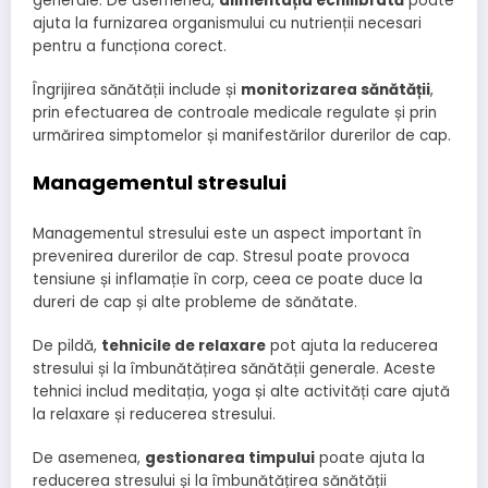
generale. De asemenea,
alimentația echilibrată
poate
ajuta la furnizarea organismului cu nutrienții necesari
pentru a funcționa corect.
Îngrijirea sănătății include și
monitorizarea sănătății
,
prin efectuarea de controale medicale regulate și prin
urmărirea simptomelor și manifestărilor durerilor de cap.
Managementul stresului
Managementul stresului este un aspect important în
prevenirea durerilor de cap. Stresul poate provoca
tensiune și inflamație în corp, ceea ce poate duce la
dureri de cap și alte probleme de sănătate.
De pildă,
tehnicile de relaxare
pot ajuta la reducerea
stresului și la îmbunătățirea sănătății generale. Aceste
tehnici includ meditația, yoga și alte activități care ajută
la relaxare și reducerea stresului.
De asemenea,
gestionarea timpului
poate ajuta la
reducerea stresului și la îmbunătățirea sănătății