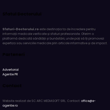
Sfatul Doctorului
Sfaturi-Doctorului.ro
este destinația ta de încredere pentru
informații medicale verificate și sfaturi profesioniste. Oferim o
platformă dedicată sănătății și bunăstării, unde poți să îți promovezi
expertiza sau serviciile medicale prin articole informative și de impact.
Parteneri
Advertorial
Agentie PR
Contact
Website realizat de SC ARC MEDIASOFT SRL. Contact:
office@e-
agentie.ro