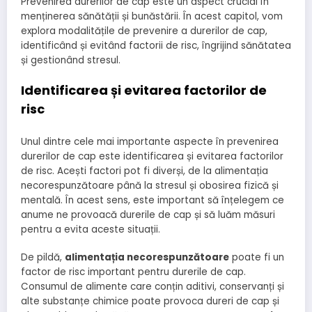
Prevenirea durerilor de cap este un aspect crucial în
menținerea sănătății și bunăstării. În acest capitol, vom
explora modalitățile de prevenire a durerilor de cap,
identificând și evitând factorii de risc, îngrijind sănătatea
și gestionând stresul.
Identificarea și evitarea factorilor de
risc
Unul dintre cele mai importante aspecte în prevenirea
durerilor de cap este identificarea și evitarea factorilor
de risc. Acești factori pot fi diverși, de la alimentația
necorespunzătoare până la stresul și obosirea fizică și
mentală. În acest sens, este important să înțelegem ce
anume ne provoacă durerile de cap și să luăm măsuri
pentru a evita aceste situații.
De pildă,
alimentația necorespunzătoare
poate fi un
factor de risc important pentru durerile de cap.
Consumul de alimente care conțin aditivi, conservanți și
alte substanțe chimice poate provoca dureri de cap și