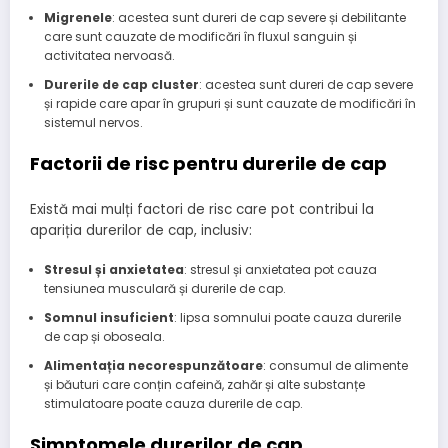
Migrenele
: acestea sunt dureri de cap severe și debilitante
care sunt cauzate de modificări în fluxul sanguin și
activitatea nervoasă.
Durerile de cap cluster
: acestea sunt dureri de cap severe
și rapide care apar în grupuri și sunt cauzate de modificări în
sistemul nervos.
Factorii de risc pentru durerile de cap
Există mai mulți factori de risc care pot contribui la
apariția durerilor de cap, inclusiv:
Stresul și anxietatea
: stresul și anxietatea pot cauza
tensiunea musculară și durerile de cap.
Somnul insuficient
: lipsa somnului poate cauza durerile
de cap și oboseala.
Alimentația necorespunzătoare
: consumul de alimente
și băuturi care conțin cafeină, zahăr și alte substanțe
stimulatoare poate cauza durerile de cap.
Simptomele durerilor de cap