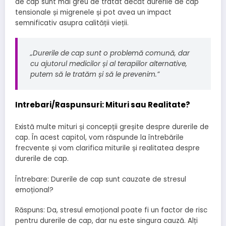
de cap sunt mai greu de tratat decât durerile de cap
tensionale și migrenele și pot avea un impact
semnificativ asupra calității vieții.
„Durerile de cap sunt o problemă comună, dar
cu ajutorul medicilor și al terapiilor alternative,
putem să le tratăm și să le prevenim.”
Intrebari/Raspunsuri: Mituri sau Realitate?
Există multe mituri și concepții greșite despre durerile de
cap. În acest capitol, vom răspunde la întrebările
frecvente și vom clarifica miturile și realitatea despre
durerile de cap.
Întrebare: Durerile de cap sunt cauzate de stresul
emoțional?
Răspuns: Da, stresul emoțional poate fi un factor de risc
pentru durerile de cap, dar nu este singura cauză. Alți