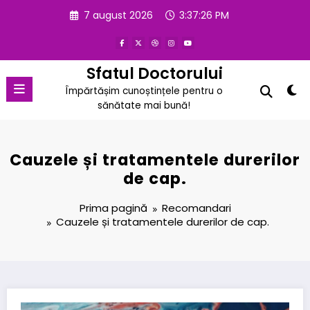
Sari
7 august 2026
3:37:27 PM
la
conținut
Sfatul Doctorului
Împărtășim cunoștințele pentru o
sănătate mai bună!
Cauzele și tratamentele durerilor
de cap.
Prima pagină
Recomandari
Cauzele și tratamentele durerilor de cap.