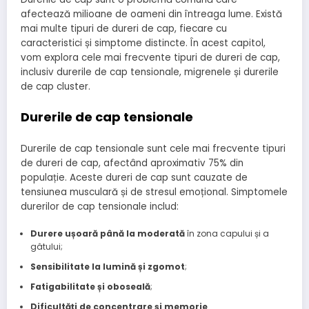
afectează milioane de oameni din întreaga lume. Există
mai multe tipuri de dureri de cap, fiecare cu
caracteristici și simptome distincte. În acest capitol,
vom explora cele mai frecvente tipuri de dureri de cap,
inclusiv durerile de cap tensionale, migrenele și durerile
de cap cluster.
Durerile de cap tensionale
Durerile de cap tensionale sunt cele mai frecvente tipuri
de dureri de cap, afectând aproximativ 75% din
populație. Aceste dureri de cap sunt cauzate de
tensiunea musculară și de stresul emoțional. Simptomele
durerilor de cap tensionale includ:
Durere ușoară până la moderată
în zona capului și a
gâtului;
Sensibilitate la lumină și zgomot
;
Fatigabilitate și oboseală
;
Dificultăți de concentrare și memorie
.