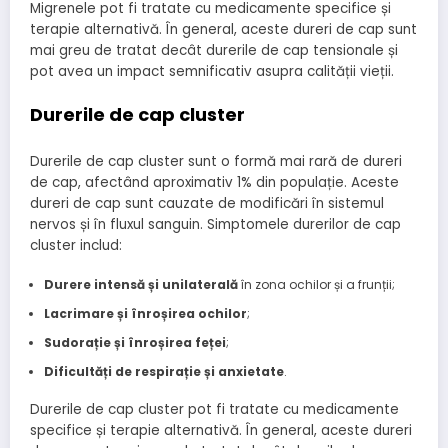
Migrenele pot fi tratate cu medicamente specifice și
terapie alternativă. În general, aceste dureri de cap sunt
mai greu de tratat decât durerile de cap tensionale și
pot avea un impact semnificativ asupra calității vieții.
Durerile de cap cluster
Durerile de cap cluster sunt o formă mai rară de dureri
de cap, afectând aproximativ 1% din populație. Aceste
dureri de cap sunt cauzate de modificări în sistemul
nervos și în fluxul sanguin. Simptomele durerilor de cap
cluster includ:
Durere intensă și unilaterală
în zona ochilor și a frunții;
Lacrimare și înroșirea ochilor
;
Sudorație și înroșirea feței
;
Dificultăți de respirație și anxietate
.
Durerile de cap cluster pot fi tratate cu medicamente
specifice și terapie alternativă. În general, aceste dureri