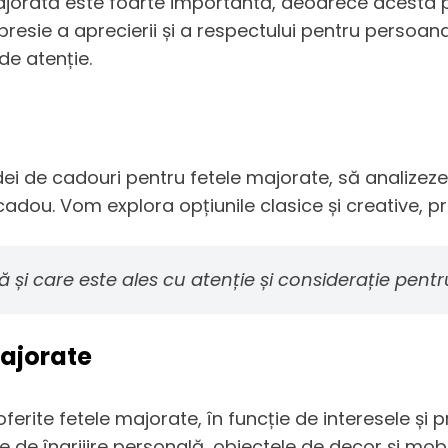
ajorată este foarte importantă, deoarece acesta po
presie a aprecierii și a respectului pentru persoan
de atenție.
idei de cadouri pentru fetele majorate, să analizeze
 cadou. Vom explora opțiunile clasice și creative, 
 și care este ales cu atenție și considerație pent
majorate
oferite fetele majorate, în funcție de interesele și 
e de îngrijire personală, obiectele de decor și mobili