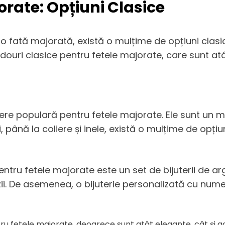
orate: Opțiuni Clasice
 fată majorată, există o mulțime de opțiuni clasi
ouri clasice pentru fetele majorate, care sunt atâ
legere populară pentru fetele majorate. Ele sunt u
i, până la coliere și inele, există o mulțime de opțiun
pentru fetele majorate este un set de bijuterii de a
azii. De asemenea, o bijuterie personalizată cu numel
ru fetele majorate, deoarece sunt atât elegante, cât și ac