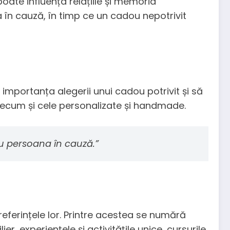
ate influența relațiile și memoria
a în cauză, în timp ce un cadou nepotrivit
 importanța alegerii unui cadou potrivit și să
precum și cele personalizate și handmade.
ru persoana în cauză.”
preferințele lor. Printre acestea se numără
er, experiențele și activitățile unice, cursurile