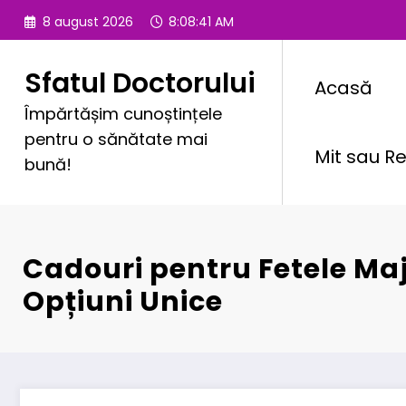
Sari
8 august 2026
8:08:43 AM
la
conținut
Sfatul Doctorului
Acasă
Împărtășim cunoștințele
pentru o sănătate mai
Mit sau Re
bună!
Cadouri pentru Fetele Majo
Opțiuni Unice