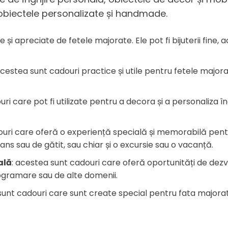
 obiectele personalizate și handmade.
e și apreciate de fetele majorate. Ele pot fi bijuterii fin
acestea sunt cadouri practice și utile pentru fetele majorate.
ri care pot fi utilizate pentru a decora și a personaliza î
uri care oferă o experiență specială și memorabilă pentru
s sau de gătit, sau chiar și o excursie sau o vacanță.
ală
: acestea sunt cadouri care oferă oportunități de dez
programare sau de alte domenii.
sunt cadouri care sunt create special pentru fata majorată