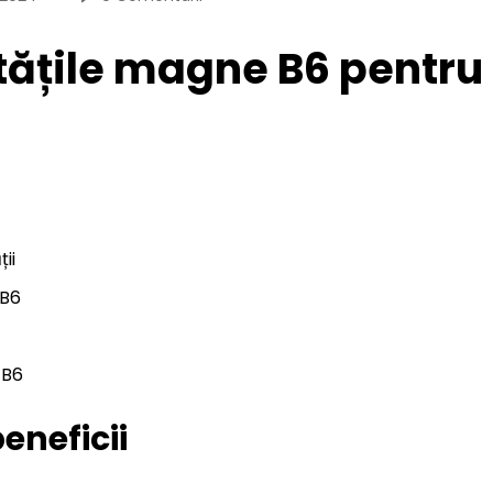
etățile magne B6 pentru
ii
 B6
 B6
eneficii