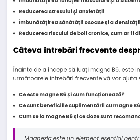
Îmbunătățirea funcției musculare și a sistem
Reducerea stresului și anxietății
Îmbunătățirea sănătății osoase și a densități
Reducerea riscului de boli cronice, cum ar fi d
Câteva întrebări frecvente des
Înainte de a începe să luați magne B6, este im
următoarele întrebări frecvente vă vor ajuta 
Ce este magne B6 și cum funcționează?
Ce sunt beneficiile suplimentării cu magne B
Cum se ia magne B6 și ce doze sunt recoman
„Magnezia este un element esențial pentr