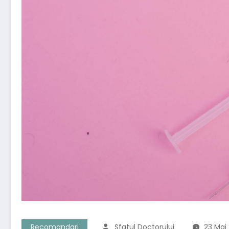
Recomandari
Sfatul Doctorului
23 Mai