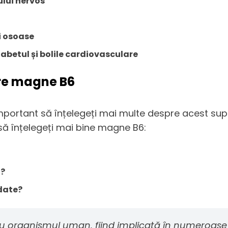
ului nervos
i osoase
iabetul și bolile cardiovasculare
pre magne B6
portant să înțelegeți mai multe despre acest suplim
să înțelegeți mai bine magne B6:
6?
date?
u organismul uman, fiind implicată în numeroase 