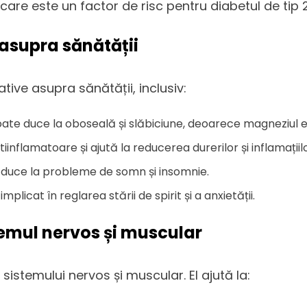
, care este un factor de risc pentru diabetul de tip 2
 asupra sănătății
ive asupra sănătății, inclusiv:
poate duce la oboseală și slăbiciune, deoarece magneziul
iinflamatoare și ajută la reducerea durerilor și inflamațiilo
e duce la probleme de somn și insomnie.
mplicat în reglarea stării de spirit și a anxietății.
emul nervos și muscular
sistemului nervos și muscular. El ajută la: