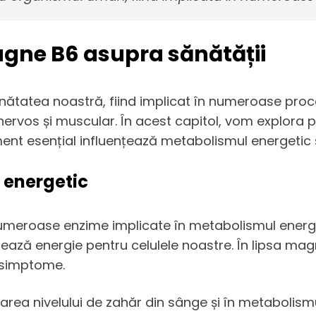
magne B6 asupra sănătății
nătatea noastră, fiind implicat în numeroase proce
 nervos și muscular. În acest capitol, vom explora 
ent esențial influențează metabolismul energetic ș
 energetic
umeroase enzime implicate în metabolismul energeti
zează energie pentru celulele noastre. În lipsa ma
e simptome.
ea nivelului de zahăr din sânge și în metabolismul 