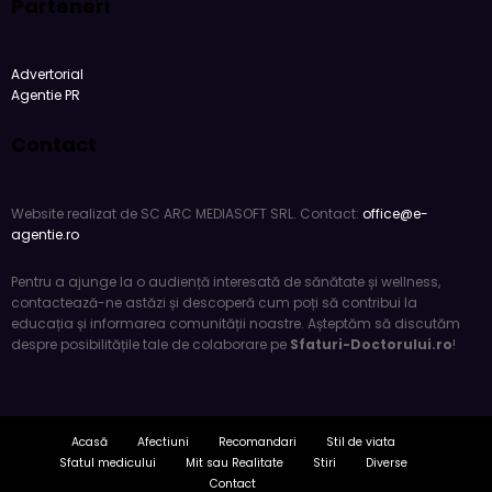
Parteneri
Advertorial
Agentie PR
Contact
Website realizat de SC ARC MEDIASOFT SRL. Contact:
office@e-
agentie.ro
Pentru a ajunge la o audiență interesată de sănătate și wellness,
contactează-ne astăzi și descoperă cum poți să contribui la
educația și informarea comunității noastre. Așteptăm să discutăm
despre posibilitățile tale de colaborare pe
Sfaturi-Doctorului.ro
!
Acasă
Afectiuni
Recomandari
Stil de viata
Sfatul medicului
Mit sau Realitate
Stiri
Diverse
Contact