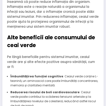
înseamnă că poate reduce inflamația din organism.
Inflamația este o reacție naturală a organismului la
infecții sau leziuni, dar o inflamație cronică poate slăbi
sistemul imunitar. Prin reducerea inflamației, ceaiul verde
poate ajuta la protejarea organismului de infecții și la
menținerea unui sistem imunitar robust.
Alte beneficii ale consumului de
ceai verde
Pe lângă beneficiile pentru sistemul imunitar, ceaiul
verde are și alte efecte pozitive asupra sănătății, cum
ar fi:
Îmbunătățirea funcției cognitive
: Ceaiul verde conține L-
teanină, un aminoacid care poate îmbunătăți concentrarea,
memoria și claritatea mentală.
Reducerea riscului de boli cardiovasculare
: Ceaiul
verde poate contribui la scăderea tensiunii arteriale și la
îmbunătățirea nivelului de colesterol, reducând astfel riscul
de boli de inimă.