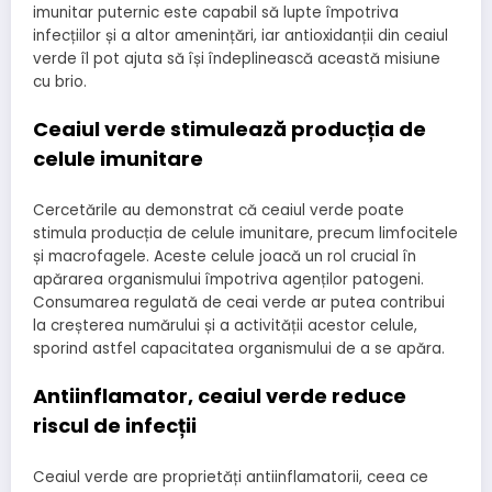
imunitar puternic este capabil să lupte împotriva
infecțiilor și a altor amenințări, iar antioxidanții din ceaiul
verde îl pot ajuta să își îndeplinească această misiune
cu brio.
Ceaiul verde stimulează producția de
celule imunitare
Cercetările au demonstrat că ceaiul verde poate
stimula producția de celule imunitare, precum limfocitele
și macrofagele. Aceste celule joacă un rol crucial în
apărarea organismului împotriva agenților patogeni.
Consumarea regulată de ceai verde ar putea contribui
la creșterea numărului și a activității acestor celule,
sporind astfel capacitatea organismului de a se apăra.
Antiinflamator, ceaiul verde reduce
riscul de infecții
Ceaiul verde are proprietăți antiinflamatorii, ceea ce