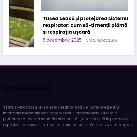
Tusea seacă și protejarea sistemului
respirator: cum să-ți menții plămânii sănătoși
și respirația ușoară
5 decembrie 2025
Sfatul Doctorului
Sfatul Doctorului
Sfaturi-Doctorului.ro
este destinația ta de încredere pentru
informații medicale verificate și sfaturi profesioniste. Oferim o
platformă dedicată sănătății și bunăstării, unde poți să îți promovezi
expertiza sau serviciile medicale prin articole informative și de impact.