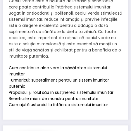
Ceaiul verde este o băutură delicioasă și sănătoasă
care poate contribui la întărirea sistemului imunitar.
Bogat în antioxidanți și polifenoli, ceaiul verde stimulează
sistemul imunitar, reduce inflamația și previne infecțiile.
Este o alegere excelentă pentru a adăuga o doză
suplimentară de sănătate la dieta ta zilnică. Cu toate
acestea, este important de reținut că ceaiul verde nu
este o soluție miraculoasă și este esențial să menții un
stil de viață sănătos și echilibrat pentru a beneficia de o
imunitate puternică.
Cum contribuie aloe vera la sănătatea sistemului
imunitar
Turmericul: superaliment pentru un sistem imunitar
puternic
Propolisul și rolul său în susținerea sistemului imunitar
Beneficiile mierii de manuka pentru imunitate
Cum ajută usturoiul la întărirea sistemului imunitar