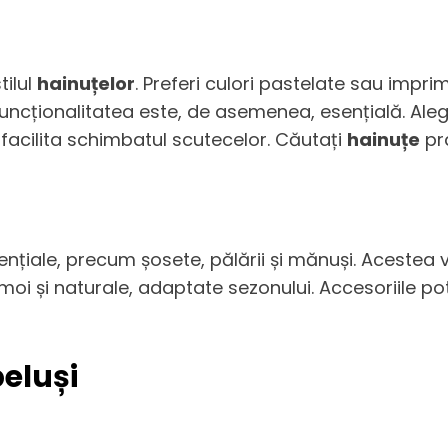
tilul
hainuțelor
. Preferi culori pastelate sau impr
Funcționalitatea este, de asemenea, esențială. Ale
a facilita schimbatul scutecelor. Căutați
hainuțe
pra
sențiale, precum șosete, pălării și mănuși. Acestea
e moi și naturale, adaptate sezonului. Accesoriile 
eluși