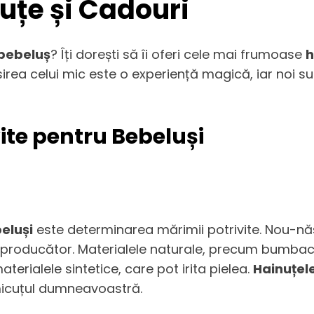
uțe și Cadouri
bebeluș
? Îți dorești să îi oferi cele mai frumoase
h
sosirea celui mic este o experiență magică, iar noi 
ite pentru Bebeluși
eluși
este determinarea mărimii potrivite. Nou-năs
ui producător. Materialele naturale, precum bumbacu
 materialele sintetice, care pot irita pielea.
Hainuțel
micuțul dumneavoastră.