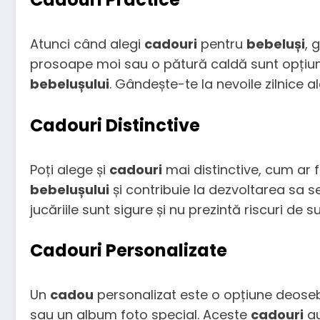
Atunci când alegi
cadouri
pentru
bebeluși
, 
prosoape moi sau o pătură caldă sunt opțiun
bebelușului
. Gândește-te la nevoile zilnice a
Cadouri Distinctive
Poți alege și
cadouri
mai distinctive, cum ar 
bebelușului
și contribuie la dezvoltarea sa s
jucăriile sunt sigure și nu prezintă riscuri de s
Cadouri Personalizate
Un
cadou
personalizat este o opțiune deosebi
sau un album foto special. Aceste
cadouri
au