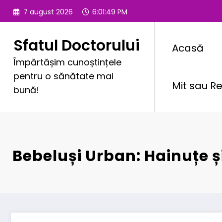
Sari
7 august 2026
6:01:51 PM
la
conținut
Sfatul Doctorului
Acasă
Împărtășim cunoștințele
pentru o sănătate mai
Mit sau Re
bună!
Bebeluși Urban: Hainuțe ș