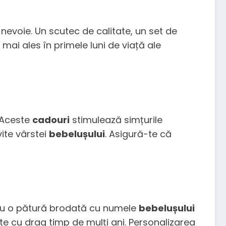
u nevoie. Un scutec de calitate, un set de
, mai ales în primele luni de viață ale
. Aceste
cadouri
stimulează simțurile
vite vârstei
bebelușului
. Asigură-te că
ntru o pătură brodată cu numele
bebelușului
te cu drag timp de mulți ani. Personalizarea