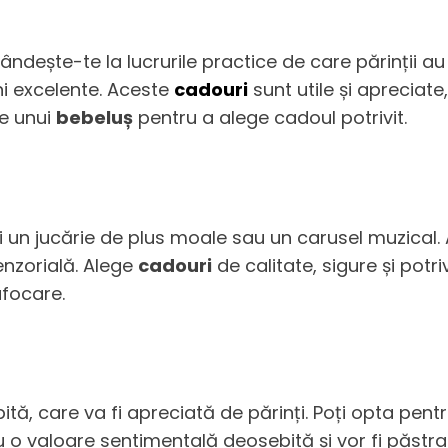
gândește-te la lucrurile practice de care părinții a
i excelente. Aceste
cadouri
sunt utile și apreciate
le unui
bebeluș
pentru a alege cadoul potrivit.
fi un jucărie de plus moale sau un carusel muzical
enzorială. Alege
cadouri
de calitate, sigure și potri
ufocare.
tă, care va fi apreciată de părinți. Poți opta pe
 o valoare sentimentală deosebită și vor fi păstra