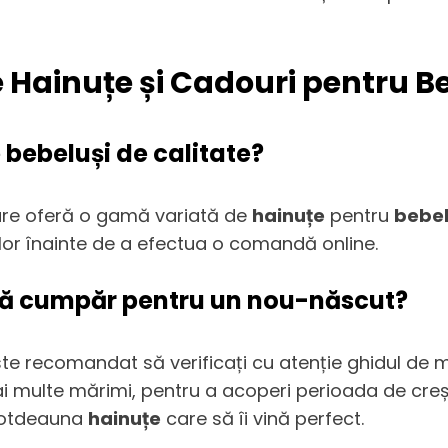
e Hainuțe și Cadouri pentru B
bebeluși de calitate?
care oferă o gamă variată de
hainuțe
pentru
bebel
nților înainte de a efectua o comandă online.
 să cumpăr pentru un nou-născut?
ste recomandat să verificați cu atenție ghidul de 
i multe mărimi, pentru a acoperi perioada de cre
ntotdeauna
hainuțe
care să îi vină perfect.