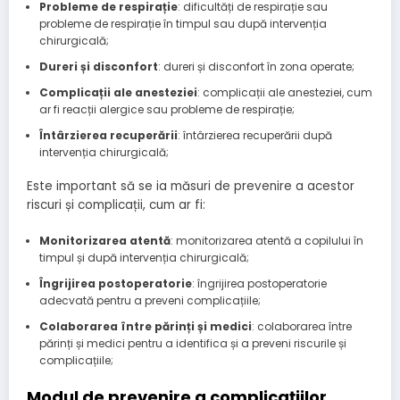
Probleme de respirație
: dificultăți de respirație sau
probleme de respirație în timpul sau după intervenția
chirurgicală;
Dureri și disconfort
: dureri și disconfort în zona operate;
Complicații ale anesteziei
: complicații ale anesteziei, cum
ar fi reacții alergice sau probleme de respirație;
Întârzierea recuperării
: întârzierea recuperării după
intervenția chirurgicală;
Este important să se ia măsuri de prevenire a acestor
riscuri și complicații, cum ar fi:
Monitorizarea atentă
: monitorizarea atentă a copilului în
timpul și după intervenția chirurgicală;
Îngrijirea postoperatorie
: îngrijirea postoperatorie
adecvată pentru a preveni complicațiile;
Colaborarea între părinți și medici
: colaborarea între
părinți și medici pentru a identifica și a preveni riscurile și
complicațiile;
Modul de prevenire a complicațiilor