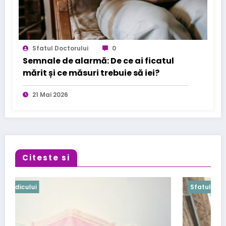
Sfatul Doctorului
0
Semnale de alarmă: De ce ai ficatul
mărit și ce măsuri trebuie să iei?
21 Mai 2026
Citeste si
Sfatul medicului