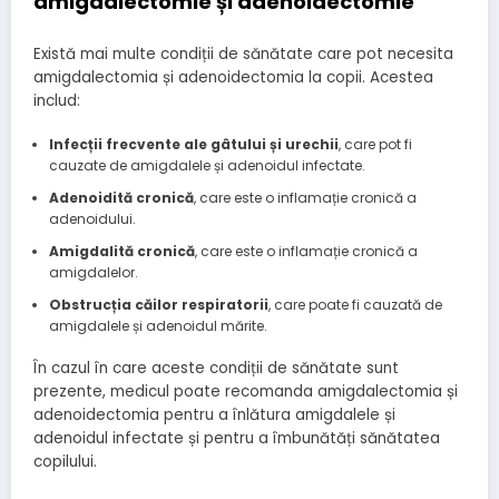
amigdalectomie și adenoidectomie
Există mai multe condiții de sănătate care pot necesita
amigdalectomia și adenoidectomia la copii. Acestea
includ:
Infecții frecvente ale gâtului și urechii
, care pot fi
cauzate de amigdalele și adenoidul infectate.
Adenoidită cronică
, care este o inflamație cronică a
adenoidului.
Amigdalită cronică
, care este o inflamație cronică a
amigdalelor.
Obstrucția căilor respiratorii
, care poate fi cauzată de
amigdalele și adenoidul mărite.
În cazul în care aceste condiții de sănătate sunt
prezente, medicul poate recomanda amigdalectomia și
adenoidectomia pentru a înlătura amigdalele și
adenoidul infectate și pentru a îmbunătăți sănătatea
copilului.