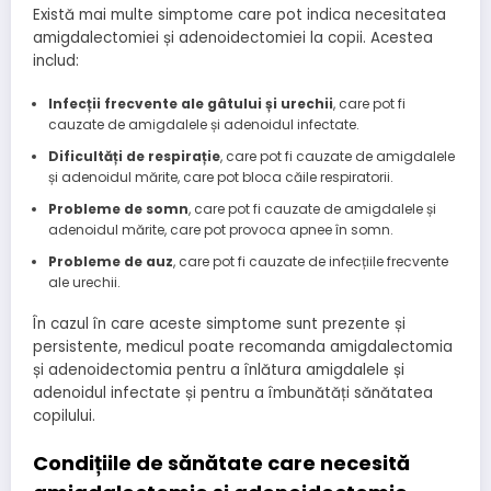
Există mai multe simptome care pot indica necesitatea
amigdalectomiei și adenoidectomiei la copii. Acestea
includ:
Infecții frecvente ale gâtului și urechii
, care pot fi
cauzate de amigdalele și adenoidul infectate.
Dificultăți de respirație
, care pot fi cauzate de amigdalele
și adenoidul mărite, care pot bloca căile respiratorii.
Probleme de somn
, care pot fi cauzate de amigdalele și
adenoidul mărite, care pot provoca apnee în somn.
Probleme de auz
, care pot fi cauzate de infecțiile frecvente
ale urechii.
În cazul în care aceste simptome sunt prezente și
persistente, medicul poate recomanda amigdalectomia
și adenoidectomia pentru a înlătura amigdalele și
adenoidul infectate și pentru a îmbunătăți sănătatea
copilului.
Condițiile de sănătate care necesită