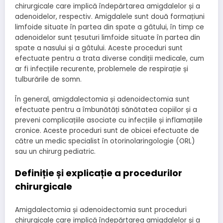
chirurgicale care implică îndepărtarea amigdalelor și a
adenoidelor, respectiv. Amigdalele sunt două formațiuni
limfoide situate în partea din spate a gâtului, în timp ce
adenoidelor sunt țesuturi limfoide situate în partea din
spate a nasului și a gâtului. Aceste proceduri sunt
efectuate pentru a trata diverse condiții medicale, cum
ar fi infecțiile recurente, problemele de respirație și
tulburările de somn.
În general, amigdalectomia și adenoidectomia sunt
efectuate pentru a îmbunătăți sănătatea copiilor și a
preveni complicațiile asociate cu infecțiile și inflamațiile
cronice. Aceste proceduri sunt de obicei efectuate de
către un medic specialist în otorinolaringologie (ORL)
sau un chirurg pediatric.
Definiție și explicație a procedurilor
chirurgicale
Amigdalectomia și adenoidectomia sunt proceduri
chirurgicale care implică îndepărtarea amigdalelor și a