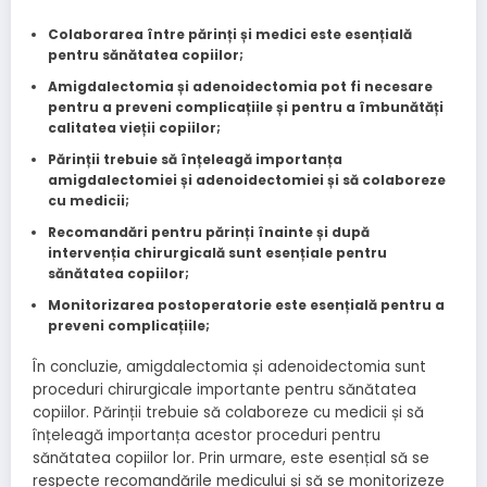
Colaborarea între părinți și medici este esențială
pentru sănătatea copiilor;
Amigdalectomia și adenoidectomia pot fi necesare
pentru a preveni complicațiile și pentru a îmbunătăți
calitatea vieții copiilor;
Părinții trebuie să înțeleagă importanța
amigdalectomiei și adenoidectomiei și să colaboreze
cu medicii;
Recomandări pentru părinți înainte și după
intervenția chirurgicală sunt esențiale pentru
sănătatea copiilor;
Monitorizarea postoperatorie este esențială pentru a
preveni complicațiile;
În concluzie, amigdalectomia și adenoidectomia sunt
proceduri chirurgicale importante pentru sănătatea
copiilor. Părinții trebuie să colaboreze cu medicii și să
înțeleagă importanța acestor proceduri pentru
sănătatea copiilor lor. Prin urmare, este esențial să se
respecte recomandările medicului și să se monitorizeze