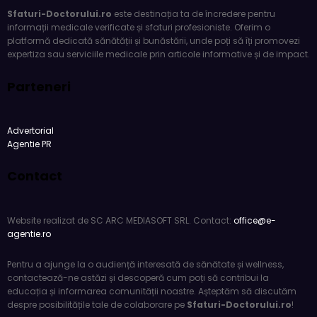
informații medicale verificate și sfaturi profesioniste. Oferim o
platformă dedicată sănătății și bunăstării, unde poți să îți promovezi
expertiza sau serviciile medicale prin articole informative și de impact.
Parteneri
Advertorial
Agentie PR
Contact
Website realizat de SC ARC MEDIASOFT SRL. Contact:
office@e-
agentie.ro
Pentru a ajunge la o audiență interesată de sănătate și wellness,
contactează-ne astăzi și descoperă cum poți să contribui la
educația și informarea comunității noastre. Așteptăm să discutăm
despre posibilitățile tale de colaborare pe
Sfaturi-Doctorului.ro
!