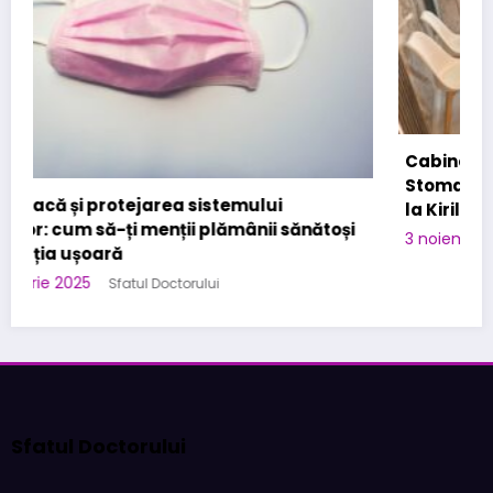
Cabinet Stomatologic specializat in Urgente
Stomatologice – interventii rapide in Bucuresti
la Kirilova Dent
3 noiembrie 2025
Sfatul Doctorului
Sfatul Doctorului
Sfaturi-Doctorului.ro
este destinația ta de încredere pentru