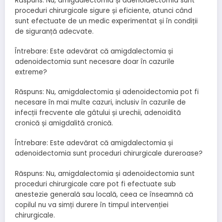
Răspuns: Nu, amigdalectomia și adenoidectomia sunt
proceduri chirurgicale sigure și eficiente, atunci când
sunt efectuate de un medic experimentat și în condiții
de siguranță adecvate.
Întrebare: Este adevărat că amigdalectomia și
adenoidectomia sunt necesare doar în cazurile
extreme?
Răspuns: Nu, amigdalectomia și adenoidectomia pot fi
necesare în mai multe cazuri, inclusiv în cazurile de
infecții frecvente ale gâtului și urechii, adenoidită
cronică și amigdalită cronică.
Întrebare: Este adevărat că amigdalectomia și
adenoidectomia sunt proceduri chirurgicale dureroase?
Răspuns: Nu, amigdalectomia și adenoidectomia sunt
proceduri chirurgicale care pot fi efectuate sub
anestezie generală sau locală, ceea ce înseamnă că
copilul nu va simți durere în timpul intervenției
chirurgicale.