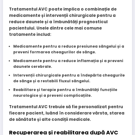
Tratamentul AVC poate implica o combinație de
medicamente și intervenții chirurgicale pentru a
reduce daunele și a îmbunătăți prognosticul
pacientului. Unele dintre cele mai comune
tratamente includ:
Medicamente pentru a reduce presiunea sângelui și a
preveni formarea cheagurilor de sânge
.
Medicamente pentru a reduce inflamația și a preveni
daunele cerebrale
.
Intervenții chirurgicale pentru a îndepărta cheagurile
de sânge și a restabili fluxul sângelui
.
Reabilitare și terapie pentru a îmbunătăți funcțiile
neurologice și a preveni complicațiile
.
Tratamentul AVC trebuie să fie personalizat pentru
fiecare pacient, luând în considerare vârsta, starea
de sănătate și alte condiții medicale.
Recuperarea și reabilitarea după AVC