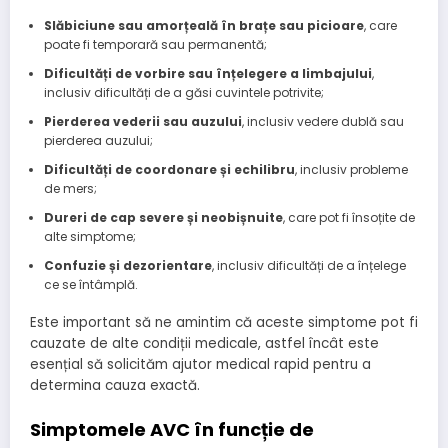
Slăbiciune sau amorțeală în brațe sau picioare
, care
poate fi temporară sau permanentă;
Dificultăți de vorbire sau înțelegere a limbajului
,
inclusiv dificultăți de a găsi cuvintele potrivite;
Pierderea vederii sau auzului
, inclusiv vedere dublă sau
pierderea auzului;
Dificultăți de coordonare și echilibru
, inclusiv probleme
de mers;
Dureri de cap severe și neobișnuite
, care pot fi însoțite de
alte simptome;
Confuzie și dezorientare
, inclusiv dificultăți de a înțelege
ce se întâmplă.
Este important să ne amintim că aceste simptome pot fi
cauzate de alte condiții medicale, astfel încât este
esențial să solicităm ajutor medical rapid pentru a
determina cauza exactă.
Simptomele AVC în funcție de