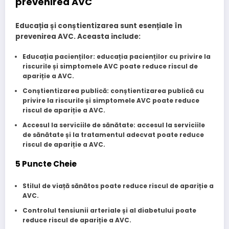
prevenirea AVC
Educația și conștientizarea sunt esențiale în
prevenirea AVC. Aceasta include:
Educația pacienților
: educația pacienților cu privire la
riscurile și simptomele AVC poate reduce riscul de
apariție a AVC.
Conștientizarea publică
: conștientizarea publică cu
privire la riscurile și simptomele AVC poate reduce
riscul de apariție a AVC.
Accesul la serviciile de sănătate
: accesul la serviciile
de sănătate și la tratamentul adecvat poate reduce
riscul de apariție a AVC.
5 Puncte Cheie
Stilul de viață sănătos
poate reduce riscul de apariție a
AVC.
Controlul tensiunii arteriale
și al diabetului poate
reduce riscul de apariție a AVC.