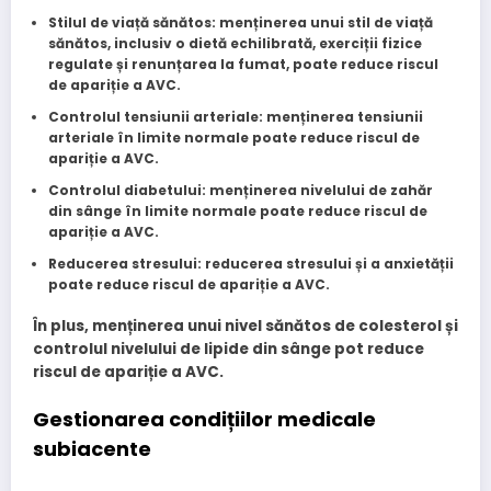
Stilul de viață sănătos
: menținerea unui stil de viață
sănătos, inclusiv o dietă echilibrată, exerciții fizice
regulate și renunțarea la fumat, poate reduce riscul
de apariție a AVC.
Controlul tensiunii arteriale
: menținerea tensiunii
arteriale în limite normale poate reduce riscul de
apariție a AVC.
Controlul diabetului
: menținerea nivelului de zahăr
din sânge în limite normale poate reduce riscul de
apariție a AVC.
Reducerea stresului
: reducerea stresului și a anxietății
poate reduce riscul de apariție a AVC.
În plus, menținerea unui nivel sănătos de colesterol și
controlul nivelului de lipide din sânge pot reduce
riscul de apariție a AVC.
Gestionarea condițiilor medicale
subiacente