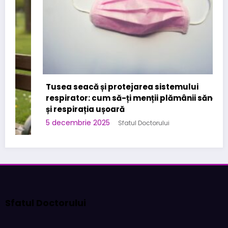
Tusea seacă și protejarea sistemului
respirator: cum să-ți menții plămânii sănătoși
și respirația ușoară
5 decembrie 2025
Sfatul Doctorului
Sfatul Doctorului