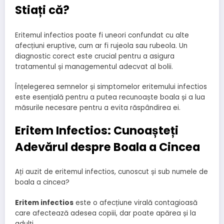
Stiați că?
Eritemul infectios poate fi uneori confundat cu alte
afecțiuni eruptive, cum ar fi rujeola sau rubeola. Un
diagnostic corect este crucial pentru a asigura
tratamentul și managementul adecvat al bolii.
Înțelegerea semnelor și simptomelor eritemului infectios
este esențială pentru a putea recunoaște boala și a lua
măsurile necesare pentru a evita răspândirea ei.
Eritem Infectios: Cunoașteți
Adevărul despre Boala a Cincea
Ați auzit de eritemul infectios, cunoscut și sub numele de
boala a cincea?
Eritem infectios
este o afecțiune virală contagioasă
care afectează adesea copiii, dar poate apărea și la
adulți.