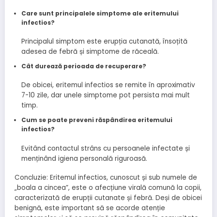
Care sunt principalele simptome ale eritemului
infectios?
Principalul simptom este erupția cutanată, însoțită
adesea de febră și simptome de răceală.
Cât durează perioada de recuperare?
De obicei, eritemul infectios se remite în aproximativ
7-10 zile, dar unele simptome pot persista mai mult
timp.
Cum se poate preveni răspândirea eritemului
infectios?
Evitând contactul strâns cu persoanele infectate și
menținând igiena personală riguroasă.
Concluzie: Eritemul infectios, cunoscut și sub numele de
„boala a cincea”, este o afecțiune virală comună la copii,
caracterizată de erupții cutanate și febră. Deși de obicei
benignă, este important să se acorde atenție