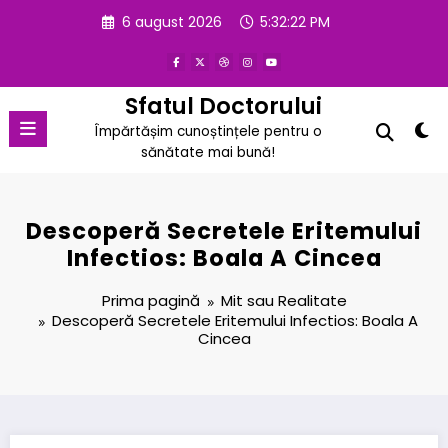
Sari
6 august 2026
5:32:23 PM
la
conținut
Sfatul Doctorului
Împărtășim cunoștințele pentru o
sănătate mai bună!
Descoperă Secretele Eritemului
Infectios: Boala A Cincea
Prima pagină
Mit sau Realitate
Descoperă Secretele Eritemului Infectios: Boala A
Cincea