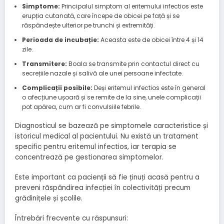
Simptome:
Principalul simptom al eritemului infectios este
erupția cutanată, care începe de obicei pe față și se
răspândește ulterior pe trunchi și extremități.
Perioada de incubație:
Aceasta este de obicei între 4 și 14
zile.
Transmitere:
Boala se transmite prin contactul direct cu
secrețiile nazale și salivă ale unei persoane infectate.
Complicații posibile:
Deși eritemul infectios este în general
o afecțiune ușoară și se remite de la sine, unele complicații
pot apărea, cum ar fi convulsiile febrile.
Diagnosticul se bazează pe simptomele caracteristice și
istoricul medical al pacientului. Nu există un tratament
specific pentru eritemul infectios, iar terapia se
concentrează pe gestionarea simptomelor.
Este important ca pacienții să fie ținuți acasă pentru a
preveni răspândirea infecției în colectivități precum
grădinițele și școlile.
Întrebări frecvente cu răspunsuri: