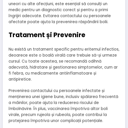
uneori cu alte afecțiuni, este esențial să consulți un
medic pentru un diagnostic corect și pentru a primi
îngrijiri adecvate. Evitarea contactului cu persoanele
afectate poate ajuta la prevenirea răspândirii bolii.
Tratament și Prevenire
Nu există un tratament specific pentru eritemul infectios,
deoarece este o boală virală care trebuie să-și urmeze
cursul. Cu toate acestea, se recomandă odihnă
adecvată, hidratare și gestionarea simptomelor, cum ar
fi febra, cu medicamente antiinflamatoare și
antipiretice.
Prevenirea contactului cu persoanele infectate și
menținerea unei igiene bune, inclusiv spălarea frecventă
a mâinilor, poate ajuta la reducerea riscului de
îmbolnăvire. În plus, vaccinarea împotriva altor boli
virale, precum rujeola și rubeola, poate contribui la
protejarea împotriva unor complicații potențiale.