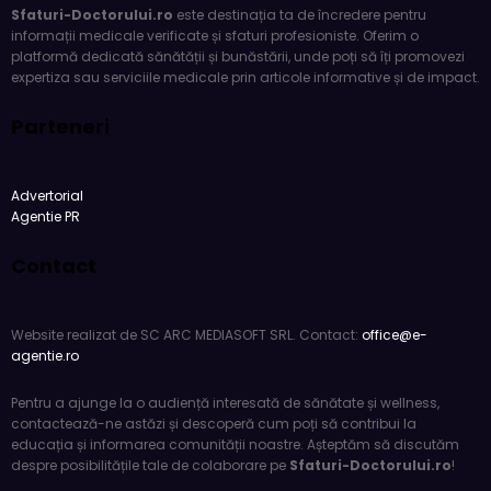
Sfaturi-Doctorului.ro
este destinația ta de încredere pentru
informații medicale verificate și sfaturi profesioniste. Oferim o
platformă dedicată sănătății și bunăstării, unde poți să îți promovezi
expertiza sau serviciile medicale prin articole informative și de impact.
Parteneri
Advertorial
Agentie PR
Contact
Website realizat de SC ARC MEDIASOFT SRL. Contact:
office@e-
agentie.ro
Pentru a ajunge la o audiență interesată de sănătate și wellness,
contactează-ne astăzi și descoperă cum poți să contribui la
educația și informarea comunității noastre. Așteptăm să discutăm
despre posibilitățile tale de colaborare pe
Sfaturi-Doctorului.ro
!