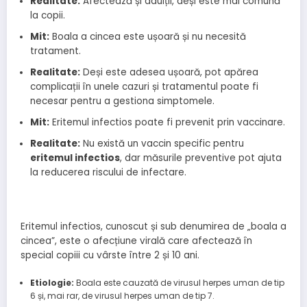
Realitate:
Afectează și adulții, deși este mai comună
la copii.
Mit:
Boala a cincea este ușoară și nu necesită
tratament.
Realitate:
Deși este adesea ușoară, pot apărea
complicații în unele cazuri și tratamentul poate fi
necesar pentru a gestiona simptomele.
Mit:
Eritemul infectios poate fi prevenit prin vaccinare.
Realitate:
Nu există un vaccin specific pentru
eritemul infectios
, dar măsurile preventive pot ajuta
la reducerea riscului de infectare.
Eritemul infectios, cunoscut și sub denumirea de „boala a
cincea”, este o afecțiune virală care afectează în
special copiii cu vârste între 2 și 10 ani.
Etiologie:
Boala este cauzată de virusul herpes uman de tip
6 și, mai rar, de virusul herpes uman de tip 7.