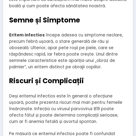
boală și cum poate afecta sănătatea noastră.
Semne și Simptome
Eritem infectios
începe adesea cu simptome neclare,
precum febră ușoară, o stare generală de rău și
oboseală. Ulterior, apar pete roșii pe piele, care se
răspândesc rapid, iar febra poate crește. Unul dintre
semnele caracteristice este apariția unui „obraz de
palmier”, un eritem distinct pe obrajii copiilor.
Riscuri și Complicații
Deși eritemul infectios este în general o afecțiune
ușoară, poate prezenta riscuri mai mari pentru femeile
însărcinate. Infecția cu virusul parvovirus B19 poate
afecta fătul și poate determina complicații serioase,
cum ar fi anemia fetală și avortul spontan.
Pe măsură ce eritemul infectios poate fi confundat