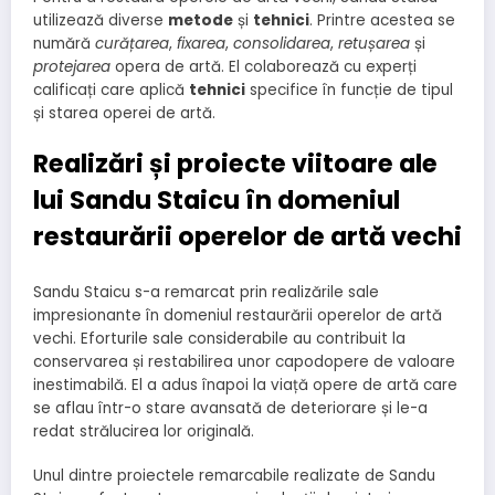
utilizează diverse
metode
și
tehnici
. Printre acestea se
numără
curățarea
,
fixarea
,
consolidarea
,
retușarea
și
protejarea
opera de artă. El colaborează cu experți
calificați care aplică
tehnici
specifice în funcție de tipul
și starea operei de artă.
Realizări și proiecte viitoare ale
lui Sandu Staicu în domeniul
restaurării operelor de artă vechi
Sandu Staicu s-a remarcat prin realizările sale
impresionante în domeniul restaurării operelor de artă
vechi. Eforturile sale considerabile au contribuit la
conservarea și restabilirea unor capodopere de valoare
inestimabilă. El a adus înapoi la viață opere de artă care
se aflau într-o stare avansată de deteriorare și le-a
redat strălucirea lor originală.
Unul dintre proiectele remarcabile realizate de Sandu