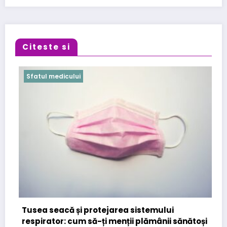
Citeste si
Sfatul medicului
Cabinet Stomatologic specializat in
Stomatologice – interventii rapide i
emului
la Kirilova Dent
mânii sănătoși
3 noiembrie 2025
Sfatul Doctorului