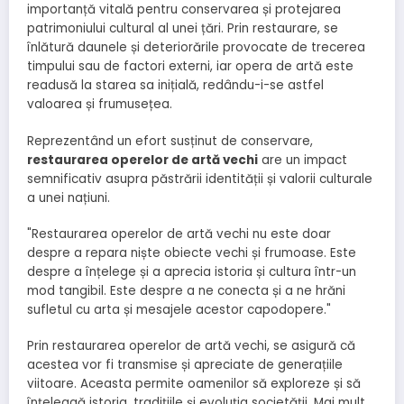
importanță vitală pentru conservarea și protejarea
patrimoniului cultural al unei țări. Prin restaurare, se
înlătură daunele și deteriorările provocate de trecerea
timpului sau de factori externi, iar opera de artă este
readusă la starea sa inițială, redându-i-se astfel
valoarea și frumusețea.
Reprezentând un efort susținut de conservare,
restaurarea operelor de artă vechi
are un impact
semnificativ asupra păstrării identității și valorii culturale
a unei națiuni.
"Restaurarea operelor de artă vechi nu este doar
despre a repara niște obiecte vechi și frumoase. Este
despre a înțelege și a aprecia istoria și cultura într-un
mod tangibil. Este despre a ne conecta și a ne hrăni
sufletul cu arta și mesajele acestor capodopere."
Prin restaurarea operelor de artă vechi, se asigură că
acestea vor fi transmise și apreciate de generațiile
viitoare. Aceasta permite oamenilor să exploreze și să
înțeleagă istoria, tradițiile și evoluția societății. Mai mult