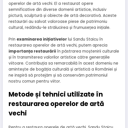
operelor de artă vechi. El a restaurat opere
semnificative din diverse domenii artistice, inclusiv
pictură, sculptură și obiecte de artă decorativă. Aceste
restaurări au salvat valoroase piese de patrimoniu
cultural, redându-le strălucirea și frumusețea inițiale.
Prin
examinarea inițiativelor
lui Sandu Staicu în
restaurarea operelor de artă vechi, putem aprecia
importanța restaurării
în păstrarea moștenirii culturale
și în transmiterea valorilor artistice către generațiile
viitoare. Contribuția sa remarcabilă în acest domeniu ne
amintește de bogăția culturală și artistică a României și
ne inspiră să protejăm și să conservăm patrimoniul
nostru comun pentru viitor.
Metode și tehnici utilizate în
restaurarea operelor de artă
vechi
Pentru a restaura operele de artă vechi, Sandu Staicu