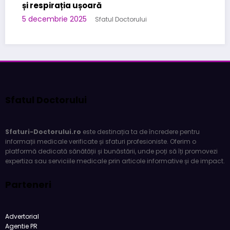
Sfatul Doctorului
Sfaturi-Doctorului.ro
este destinația ta de încredere pentru
informații medicale verificate și sfaturi profesioniste. Oferim o
platformă dedicată sănătății și bunăstării, unde poți să îți promovezi
expertiza sau serviciile medicale prin articole informative și de impact.
Parteneri
Advertorial
Agentie PR
Contact