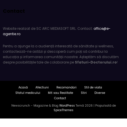
Website realizat de SC ARC MEDIASOFT SRL. Contact:
office@e-
agentie.ro
Pentru a ajunge la o audiență interesată de sănătate și wellness,
contactează-ne astăzi și descoperă cum poți să contribui la
educația și informarea comunității noastre. Așteptăm să discutăm
despre posibilitățile tale de colaborare pe
Sfaturi-Doctorului.ro
!
Acasă
Afectiuni
Recomandari
Stil de viata
Sfatul medicului
Mit sau Realitate
Stiri
Diverse
Contact
Newscrunch - Magazine & Blog
WordPress
Temă 2026 | Propulsată de
SpiceThemes