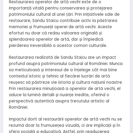
Restaurarea operelor de artă vechi este de o
importanță vitală pentru conservarea și protejarea
patrimoniului cultural al unei țări. Prin inițiativele sale de
restaurare, Sandu Staicu contribuie activ la păstrarea
memoriei și frumuseții operei de artă vechi. Aceste
eforturi nu doar că redau valoarea originală și
splendoarea operelor de artă, dar și împiedică
pierderea ireversibilă a acestor comori culturale.
Restaurarea realizată de Sandu Staicu are un impact
profund asupra patrimoniului cultural al României. Munca
sa meticuloasă și interesul de a înțelege cât mai bine
contextul istoric și tehnic al fiecărei lucrări de artă
reușesc să păstreze vie istoria și cultura națiunii noastre.
Prin restaurarea minuțioasă a operelor de artă vechi, el
aduce la lumină detalii și nuanțe inedite, oferind o
perspectivă autentică asupra trecutului artistic al
României.
Impactul dorit al restaurării operelor de artă vechi nu se
rezumă doar la frumusețea vizuală, ci are implicații și în
sfera socială și educativă. Astfel, prin readucerea