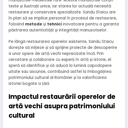
manuscrise medievale rare. Aceste manuscrise conțin
texte și ilustrații unice, iar starea lor actuală necesită
restaurare și conservare specializate. Sandu Staicu are
în plan să se implice personal în procesul de restaurare,
folosind
metode
și
tehnici
inovatoare pentru a garanta
păstrarea autenticității și integrității manuscriselor.
Pe lângă restaurarea operelor existente, Sandu Staicu
dorește să inițieze și să sprijine proiecte de descoperire
a unor opere de artă vechi neprecizate încă. Prin
cercetare și colaborare cu experți în artă și istorie, el
speră să identifice și să aducă la lumină capodopere
uitate sau ascunse, contribuind astfel la îmbogățirea
patrimoniului cultural al României și la valorificarea
istoriei bogate a țării.
Impactul restaurării operelor de
artă vechi asupra patrimoniului
cultural