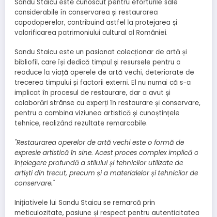
Sandu Staicu este cunoscut pentru eforturile sale
considerabile în conservarea și restaurarea
capodoperelor, contribuind astfel la protejarea și
valorificarea patrimoniului cultural al României.
Sandu Staicu este un pasionat colecționar de artă și
bibliofil, care își dedică timpul și resursele pentru a
readuce la viață operele de artă vechi, deteriorate de
trecerea timpului și factorii externi. El nu numai că s-a
implicat în procesul de restaurare, dar a avut și
colaborări strânse cu experți în restaurare și conservare,
pentru a combina viziunea artistică și cunoștințele
tehnice, realizând rezultate remarcabile.
"Restaurarea operelor de artă vechi este o formă de
expresie artistică în sine. Acest proces complex implică o
înțelegere profundă a stilului și tehnicilor utilizate de
artiști din trecut, precum și a materialelor și tehnicilor de
conservare."
Inițiativele lui Sandu Staicu se remarcă prin
meticulozitate, pasiune și respect pentru autenticitatea