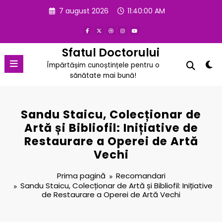
Sari
7 august 2026
11:40:01 AM
la
conținut
Sfatul Doctorului
Împărtășim cunoștințele pentru o
sănătate mai bună!
Sandu Staicu, Colecționar de
Artă și Bibliofil: Inițiative de
Restaurare a Operei de Artă
Vechi
Prima pagină
Recomandari
Sandu Staicu, Colecționar de Artă și Bibliofil: Inițiative
de Restaurare a Operei de Artă Vechi